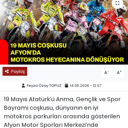
SPOR
11:11 MANŞET
Paylaş
-
+
A
A
Feyza Özay TOPUZ
14.05.2026 - 12:07
19 Mayıs Atatürk’ü Anma, Gençlik ve Spor
Bayramı coşkusu, dünyanın en iyi
motokros parkurları arasında gösterilen
Afyon Motor Sporları Merkezi’nde