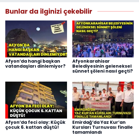
Bunlar da ilginizi çekebilir
Afyon’da hangi başkan
Afyonkarahisar
vatandaşları dinlemiyor?
Belediyesinin geleneksel
sünnet şöleni nasıl geçti?
Afyon’da feci olay: Küçük
Emirdağ’da Yaz Kur’an
çocuk 6. kattan düştü!
Kursları Turnuvası finalle
tamamlandı