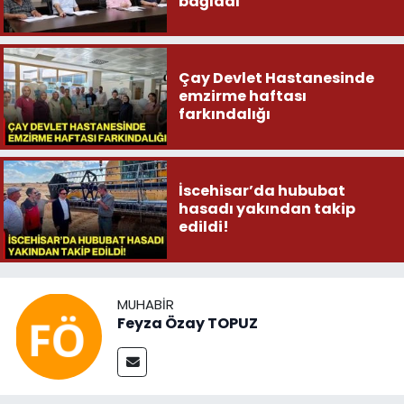
bağladı
Çay Devlet Hastanesinde
emzirme haftası
farkındalığı
İscehisar’da hububat
hasadı yakından takip
edildi!
MUHABIR
Feyza Özay TOPUZ