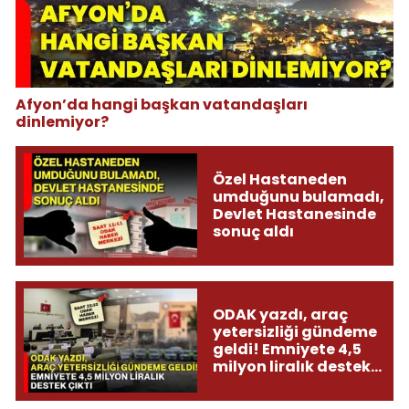
Afyon’da hangi başkan vatandaşları
dinlemiyor?
Özel Hastaneden
umduğunu bulamadı,
Devlet Hastanesinde
sonuç aldı
ODAK yazdı, araç
yetersizliği gündeme
geldi! Emniyete 4,5
milyon liralık destek
çıktı