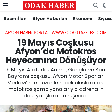
Resmi İlan
Afyon Haberleri
Ekonomi
Siyas
AFYONKARAHİSAR HABERLERİ
Nöbetçi Eczaneler
Resmi İlan
Hava Durumu
AFYON HABER PORTALI WWW.ODAKGAZETESI.COM
19 Mayıs Coşkusu
ASAYİŞ
Trafik Durumu
Afyon’da Motokros
Heyecanına Dönüşüyor
GÜNCEL
Süper Lig Puan Durumu ve Fikstür
19 Mayıs Atatürk’ü Anma, Gençlik ve Spor
SİYASET
Tüm Manşetler
Bayramı coşkusu, Afyon Motor Sporları
Merkezi’nde düzenlenecek uluslararası
EĞİTİM
Son Dakika Haberleri
motokros şampiyonalarıyla adrenalin
dolu yarışlara dönüşecek.
MAGAZİN
Haber Arşivi
SAĞLIK