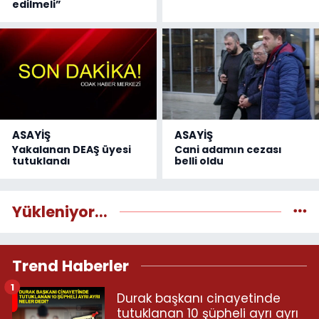
edilmeli”
ASAYİŞ
ASAYİŞ
Yakalanan DEAŞ üyesi
Cani adamın cezası
tutuklandı
belli oldu
Yükleniyor...
Trend Haberler
1
Durak başkanı cinayetinde
tutuklanan 10 şüpheli ayrı ayrı