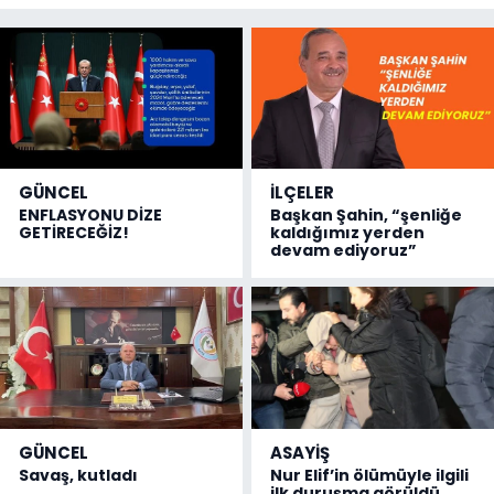
GÜNCEL
İLÇELER
ENFLASYONU DİZE
Başkan Şahin, “şenliğe
GETİRECEĞİZ!
kaldığımız yerden
devam ediyoruz”
GÜNCEL
ASAYİŞ
Savaş, kutladı
Nur Elif’in ölümüyle ilgili
ilk duruşma görüldü