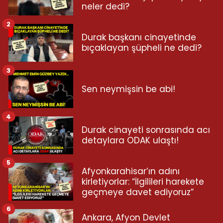
neler dedi?
2
Durak başkanı cinayetinde
bıçaklayan şüpheli ne dedi?
3
Sen neymişsin be abi!
4
Durak cinayeti sonrasında acı
detaylara ODAK ulaştı!
5
Afyonkarahisar’ın adını
kirletiyorlar: “İlgilileri harekete
geçmeye davet ediyoruz”
6
Ankara, Afyon Devlet