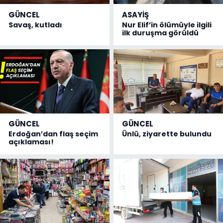
GÜNCEL
ASAYİŞ
Savaş, kutladı
Nur Elif’in ölümüyle ilgili
ilk duruşma görüldü
GÜNCEL
GÜNCEL
Erdoğan’dan flaş seçim
Ünlü, ziyarette bulundu
açıklaması!