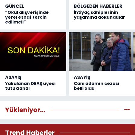
GÜNCEL
BÖLGEDEN HABERLER
“Okul alışverişinde
İhtiyaç sahiplerinin
yerel esnaf tercih
yaşamına dokundular
edilmeli”
ASAYİŞ
ASAYİŞ
Yakalanan DEAŞ üyesi
Cani adamın cezası
tutuklandı
belli oldu
Yükleniyor...
Trend Haberler