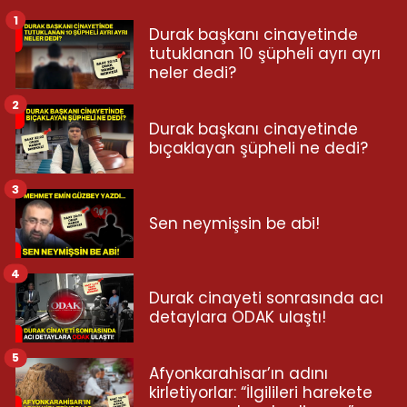
1
Durak başkanı cinayetinde
tutuklanan 10 şüpheli ayrı ayrı
neler dedi?
2
Durak başkanı cinayetinde
bıçaklayan şüpheli ne dedi?
3
Sen neymişsin be abi!
4
Durak cinayeti sonrasında acı
detaylara ODAK ulaştı!
5
Afyonkarahisar’ın adını
kirletiyorlar: “İlgilileri harekete