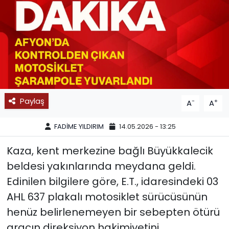
SPOR
11:11 MANŞET
Paylaş
-
+
A
A
FADİME YILDIRIM
14.05.2026 - 13:25
Kaza, kent merkezine bağlı Büyükkalecik
beldesi yakınlarında meydana geldi.
Edinilen bilgilere göre, E.T., idaresindeki 03
AHL 637 plakalı motosiklet sürücüsünün
henüz belirlenemeyen bir sebepten ötürü
aracın direksiyon hakimiyetini