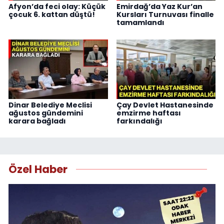
Afyon’da feci olay: Küçük
Emirdağ’da Yaz Kur’an
çocuk 6. kattan düştü!
Kursları Turnuvası finalle
tamamlandı
Dinar Belediye Meclisi
Çay Devlet Hastanesinde
ağustos gündemini
emzirme haftası
karara bağladı
farkındalığı
Özel Haber