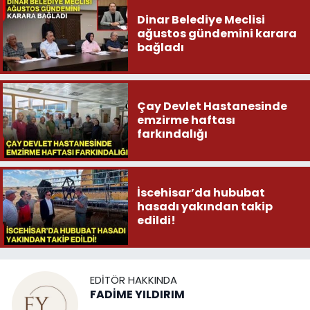
Dinar Belediye Meclisi
ağustos gündemini karara
bağladı
Çay Devlet Hastanesinde
emzirme haftası
farkındalığı
İscehisar’da hububat
hasadı yakından takip
edildi!
EDITÖR HAKKINDA
FADİME YILDIRIM