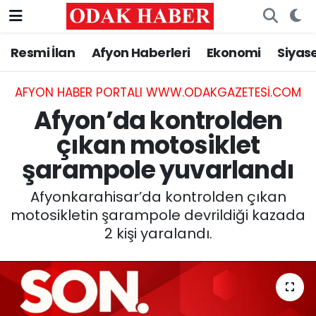
Resmi İlan
Afyon Haberleri
Ekonomi
Siyas
AFYONKARAHİSAR HABERLERİ
Nöbetçi Eczaneler
Resmi İlan
Hava Durumu
AFYON HABER PORTALI WWW.ODAKGAZETESI.COM
Afyon’da kontrolden
ASAYİŞ
Trafik Durumu
çıkan motosiklet
şarampole yuvarlandı
GÜNCEL
Süper Lig Puan Durumu ve Fikstür
Afyonkarahisar’da kontrolden çıkan
SİYASET
Tüm Manşetler
motosikletin şarampole devrildiği kazada
2 kişi yaralandı.
EĞİTİM
Son Dakika Haberleri
MAGAZİN
Haber Arşivi
SAĞLIK