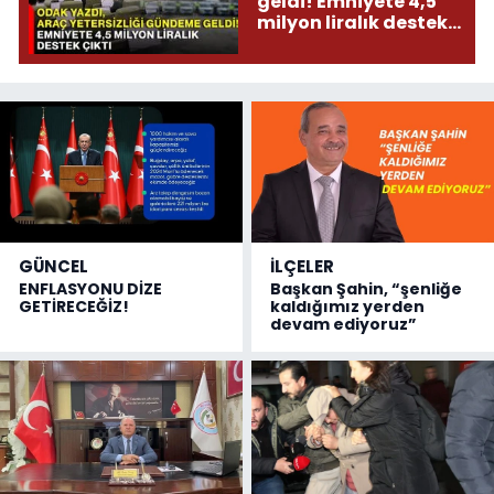
geldi! Emniyete 4,5
milyon liralık destek
çıktı
GÜNCEL
İLÇELER
ENFLASYONU DİZE
Başkan Şahin, “şenliğe
GETİRECEĞİZ!
kaldığımız yerden
devam ediyoruz”