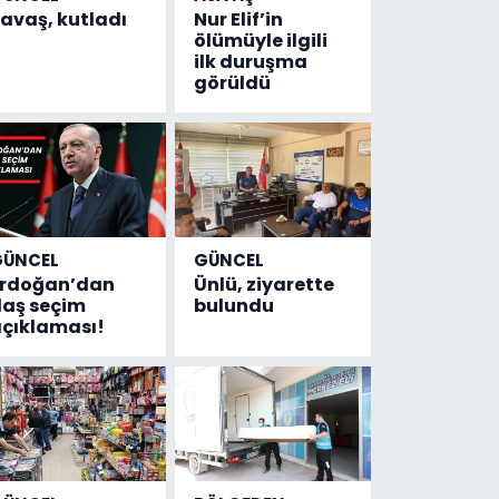
avaş, kutladı
Nur Elif’in
ölümüyle ilgili
ilk duruşma
görüldü
GÜNCEL
GÜNCEL
Erdoğan’dan
Ünlü, ziyarette
laş seçim
bulundu
çıklaması!