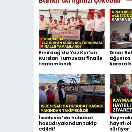
Bunlar da ilginizi çekebilir
Emirdağ’da Yaz Kur’an
Dinar Bel
Kursları Turnuvası finalle
ağustos
tamamlandı
karara b
İscehisar’da hububat
Kaymaka
hasadı yakından takip
hayırlı o
edildi!
sürüyor