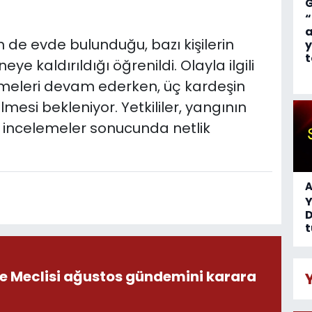
“
a
n de evde bulunduğu, bazı kişilerin
y
t
 kaldırıldığı öğrenildi. Olayla ilgili
elemeleri devam ederken, üç kardeşin
mesi bekleniyor. Yetkililer, yangının
k incelemeler sonucunda netlik
A
D
t
ye Meclisi ağustos gündemini karara