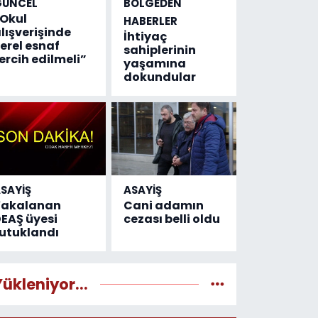
GÜNCEL
BÖLGEDEN
Okul
HABERLER
lışverişinde
İhtiyaç
erel esnaf
sahiplerinin
ercih edilmeli”
yaşamına
dokundular
SAYİŞ
ASAYİŞ
Yakalanan
Cani adamın
EAŞ üyesi
cezası belli oldu
utuklandı
Yükleniyor...