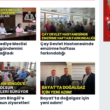
6
ediye Meclisi
Çay Devlet Hastanesinde
 gündemini
emzirme haftası
ağladı
farkındalığı
m Bingöl’e
Bayat’ta doğalgaz için
lsun ziyaretleri
yeni adım!