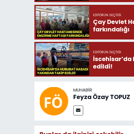
EDITÖRÜN SEÇTIĞI
Çay Devlet H
farkındalığı
EDITÖRÜN SEÇTIĞI
İscehisar’da
edildi!
MUHABIR
Feyza Özay TOPUZ