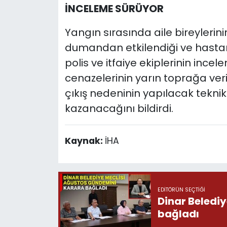
İNCELEME SÜRÜYOR
Yangın sırasında aile bireylerini
dumandan etkilendiği ve hastaneye
polis ve itfaiye ekiplerinin inc
cenazelerinin yarın toprağa veril
çıkış nedeninin yapılacak tekni
kazanacağını bildirdi.
Kaynak:
İHA
EDITÖRÜN SEÇTIĞI
Dinar Beledi
bağladı