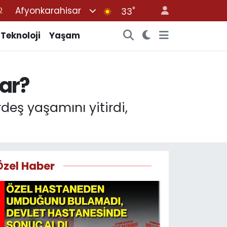
Afyonkarahisar
°
7
33
7
Teknoloji
Yaşam
5
2
var?
9
2
eş yaşamını yitirdi,
Özel Haber