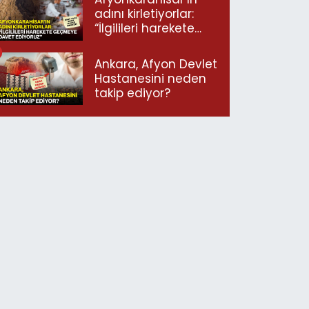
adını kirletiyorlar:
“İlgilileri harekete
geçmeye davet
ediyoruz”
Ankara, Afyon Devlet
Hastanesini neden
takip ediyor?