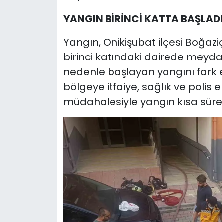
YANGIN BİRİNCİ KATTA BAŞLAD
Yangın, Onikişubat ilçesi Boğazi
birinci katındaki dairede meyda
nedenle başlayan yangını fark 
bölgeye itfaiye, sağlık ve polis ek
müdahalesiyle yangın kısa süred