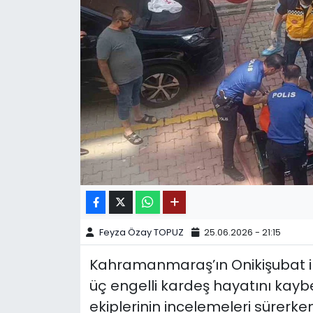
SPOR
11:11 MANŞET
Feyza Özay TOPUZ
25.06.2026 - 21:15
Kahramanmaraş’ın Onikişubat i
üç engelli kardeş hayatını kaybetti
ekiplerinin incelemeleri sürerken,