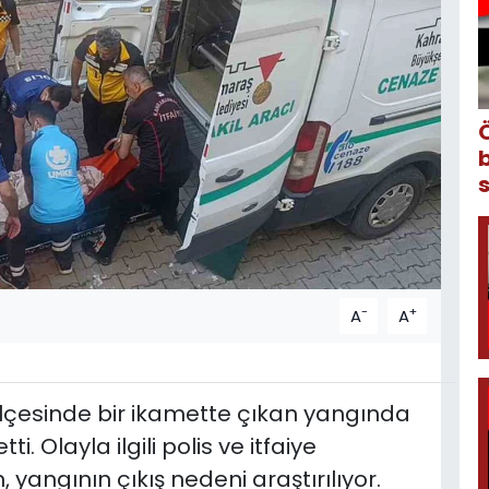
-
+
A
A
lçesinde bir ikamette çıkan yangında
. Olayla ilgili polis ve itfaiye
 yangının çıkış nedeni araştırılıyor.