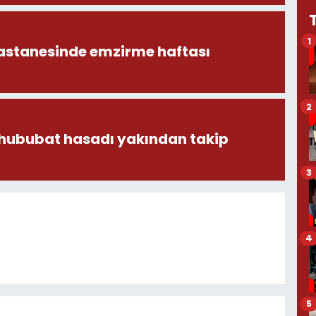
1
astanesinde emzirme haftası
2
 hububat hasadı yakından takip
3
4
5