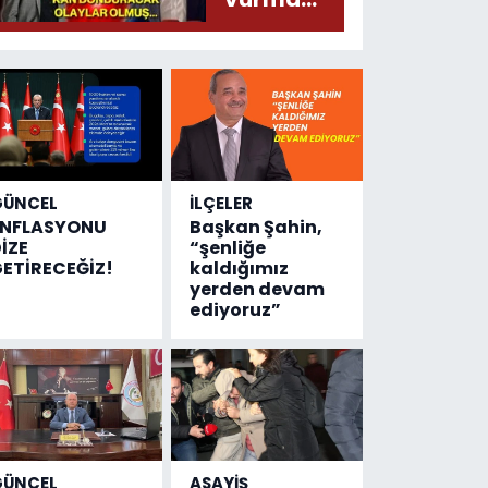
çıktı
olayında
yeni bilgiler
geldi...
Meğer, kan
donduracak
olaylar
olmuş...
GÜNCEL
İLÇELER
ENFLASYONU
Başkan Şahin,
İZE
“şenliğe
ETİRECEĞİZ!
kaldığımız
yerden devam
ediyoruz”
GÜNCEL
ASAYİŞ