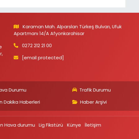
Karaman Mah. Alparslan Türkeş Bulvarı, Ufuk
Apartmanı 14/A Afyonkarahisar
0272 212 21 00
e
r,
[email protected]
ava Durumu
Trafik Durumu
n Dakika Haberleri
Haber Arşivi
on Hava durumu
Lig Fikstürü
Künye
İletişim