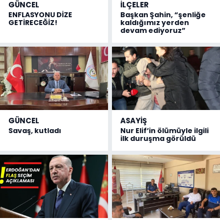
GÜNCEL
İLÇELER
ENFLASYONU DİZE
Başkan Şahin, “şenliğe
GETİRECEĞİZ!
kaldığımız yerden
devam ediyoruz”
GÜNCEL
ASAYİŞ
Savaş, kutladı
Nur Elif’in ölümüyle ilgili
ilk duruşma görüldü