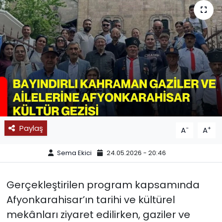
SPOR
11:11 MANŞET
Paylaş
-
+
A
A
Sema Ekici
24.05.2026 - 20:46
Gerçekleştirilen program kapsamında
Afyonkarahisar’ın tarihi ve kültürel
mekânları ziyaret edilirken, gaziler ve