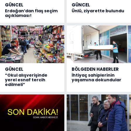
GÜNCEL
GÜNCEL
Erdoğan’dan flaş seçim
Ünlü, ziyarette bulundu
açıklaması!
GÜNCEL
BÖLGEDEN HABERLER
“Okul alışverişinde
İhtiyaç sahiplerinin
yerel esnaf tercih
yaşamına dokundular
edilmeli”