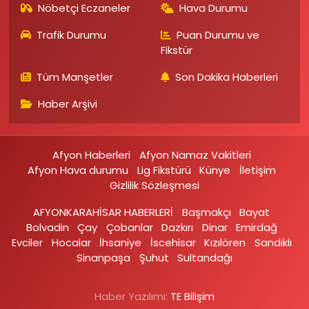
Nöbetçi Eczaneler
Hava Durumu
Trafik Durumu
Puan Durumu ve
Fikstür
Tüm Manşetler
Son Dakika Haberleri
Haber Arşivi
Afyon Haberleri
Afyon Namaz Vakitleri
Afyon Hava durumu
Lig Fikstürü
Künye
İletişim
Gizlilik Sözleşmesi
AFYONKARAHİSAR HABERLERİ
Başmakçı
Bayat
Bolvadin
Çay
Çobanlar
Dazkırı
Dinar
Emirdağ‎
Evciler‎
Hocalar
İhsaniye‎
İscehisar
Kızılören‎
Sandıklı‎
Sinanpaşa
Şuhut
Sultandağı
Haber Yazılımı:
TE Bilişim