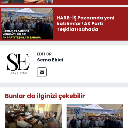
HARB-İŞ Pazarında yeni
katılımlar! AK Parti
Teşkilatı sahada
EDITÖR
Sema Ekici
Bunlar da ilginizi çekebilir