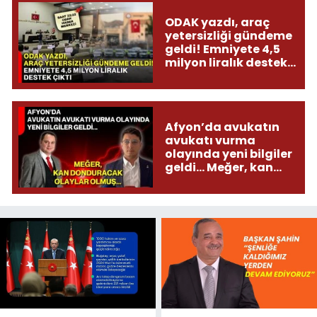
ODAK yazdı, araç
yetersizliği gündeme
geldi! Emniyete 4,5
milyon liralık destek
çıktı
Afyon’da avukatın
avukatı vurma
olayında yeni bilgiler
geldi... Meğer, kan
donduracak olaylar
olmuş...