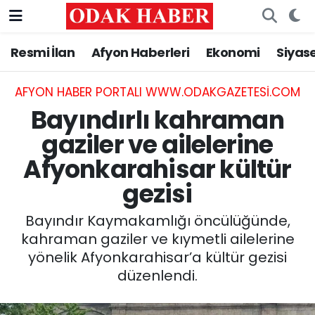
Resmi İlan
Afyon Haberleri
Ekonomi
Siyas
AFYONKARAHİSAR HABERLERİ
Nöbetçi Eczaneler
Resmi İlan
Hava Durumu
AFYON HABER PORTALI WWW.ODAKGAZETESI.COM
Bayındırlı kahraman
ASAYİŞ
Trafik Durumu
gaziler ve ailelerine
Afyonkarahisar kültür
GÜNCEL
Süper Lig Puan Durumu ve Fikstür
gezisi
SİYASET
Tüm Manşetler
Bayındır Kaymakamlığı öncülüğünde,
EĞİTİM
Son Dakika Haberleri
kahraman gaziler ve kıymetli ailelerine
yönelik Afyonkarahisar’a kültür gezisi
MAGAZİN
Haber Arşivi
düzenlendi.
SAĞLIK