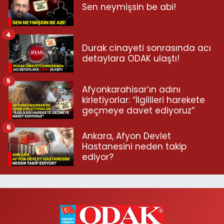
Sen neymişsin be abi!
4
Durak cinayeti sonrasında acı
detaylara ODAK ulaştı!
5
Afyonkarahisar’ın adını
kirletiyorlar: “İlgilileri harekete
geçmeye davet ediyoruz”
6
Ankara, Afyon Devlet
Hastanesini neden takip
ediyor?