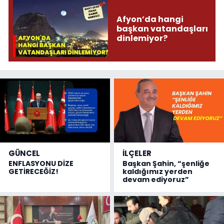
Afyon’da hangi
başkan vatandaşları
dinlemiyor?
GÜNCEL
İLÇELER
ENFLASYONU DİZE
Başkan Şahin, “şenliğe
GETİRECEĞİZ!
kaldığımız yerden
devam ediyoruz”