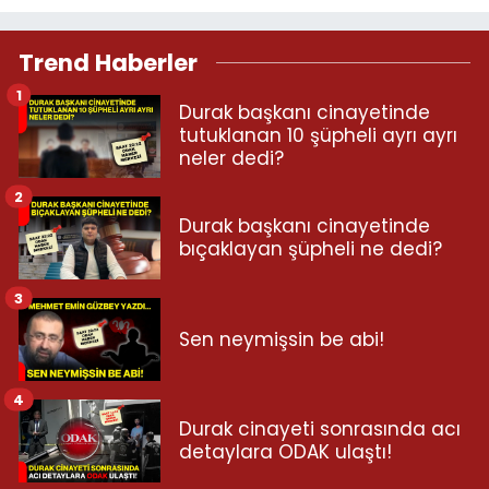
Trend Haberler
1
Durak başkanı cinayetinde
tutuklanan 10 şüpheli ayrı ayrı
neler dedi?
2
Durak başkanı cinayetinde
bıçaklayan şüpheli ne dedi?
3
Sen neymişsin be abi!
4
Durak cinayeti sonrasında acı
detaylara ODAK ulaştı!