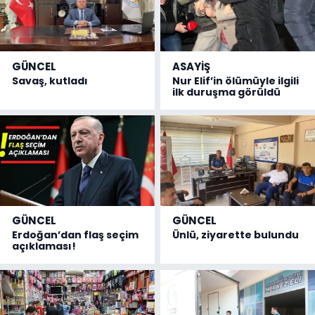
GÜNCEL
ASAYİŞ
Savaş, kutladı
Nur Elif’in ölümüyle ilgili
ilk duruşma görüldü
GÜNCEL
GÜNCEL
Erdoğan’dan flaş seçim
Ünlü, ziyarette bulundu
açıklaması!