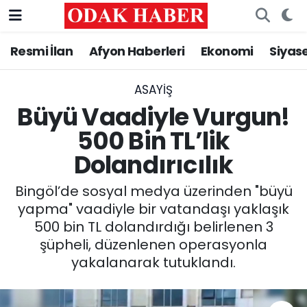
Resmi İlan
Afyon Haberleri
Ekonomi
Siyas
AFYONKARAHİSAR HABERLERİ
Nöbetçi Eczaneler
Resmi İlan
Hava Durumu
ASAYİŞ
Büyü Vaadiyle Vurgun!
ASAYİŞ
Trafik Durumu
500 Bin TL’lik
Dolandırıcılık
GÜNCEL
Süper Lig Puan Durumu ve Fikstür
Bingöl’de sosyal medya üzerinden "büyü
SİYASET
Tüm Manşetler
yapma" vaadiyle bir vatandaşı yaklaşık
500 bin TL dolandırdığı belirlenen 3
EĞİTİM
Son Dakika Haberleri
şüpheli, düzenlenen operasyonla
yakalanarak tutuklandı.
MAGAZİN
Haber Arşivi
SAĞLIK