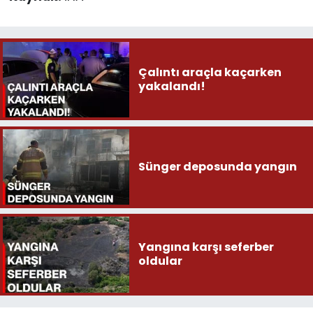
Çalıntı araçla kaçarken
yakalandı!
Sünger deposunda yangın
Yangına karşı seferber
oldular