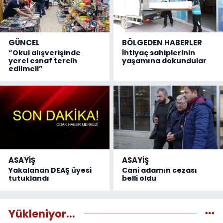
GÜNCEL
BÖLGEDEN HABERLER
“Okul alışverişinde
İhtiyaç sahiplerinin
yerel esnaf tercih
yaşamına dokundular
edilmeli”
ASAYİŞ
ASAYİŞ
Yakalanan DEAŞ üyesi
Cani adamın cezası
tutuklandı
belli oldu
Yükleniyor...