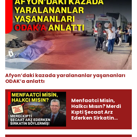
Afyon’daki kazada yaralananlar yaşananları
ODAK’a anlattı
Menfaatci Misin,
Halkcı Mısın? Merdi
Kıpti Şecaat Arz
Ederken Sirkatin
Söylermiş!