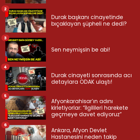
2
Durak başkanı cinayetinde
bıçaklayan şüpheli ne dedi?
3
Sen neymişsin be abi!
4
Durak cinayeti sonrasında acı
detaylara ODAK ulaştı!
5
Afyonkarahisar’ın adını
kirletiyorlar: “İlgilileri harekete
geçmeye davet ediyoruz”
6
Ankara, Afyon Devlet
Hastanesini neden takip