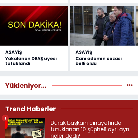
ASAYİŞ
ASAYİŞ
Yakalanan DEAŞ üyesi
Cani adamın cezası
tutuklandı
belli oldu
Yükleniyor...
Trend Haberler
1
Durak başkanı cinayetinde
tutuklanan 10 şüpheli ayrı ayrı
neler dedi?