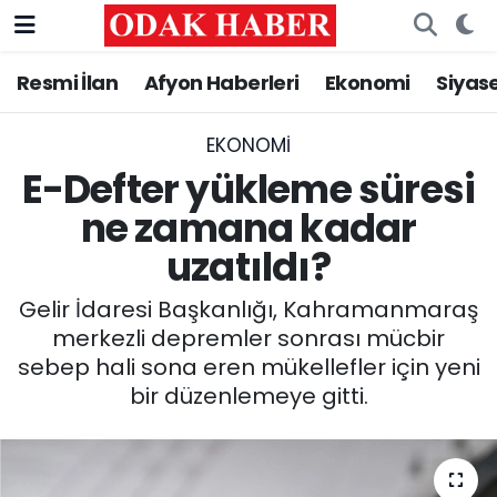
Resmi İlan
Afyon Haberleri
Ekonomi
Siyas
AFYONKARAHİSAR HABERLERİ
Nöbetçi Eczaneler
Resmi İlan
Hava Durumu
EKONOMI
E-Defter yükleme süresi
ASAYİŞ
Trafik Durumu
ne zamana kadar
uzatıldı?
GÜNCEL
Süper Lig Puan Durumu ve Fikstür
Gelir İdaresi Başkanlığı, Kahramanmaraş
SİYASET
Tüm Manşetler
merkezli depremler sonrası mücbir
sebep hali sona eren mükellefler için yeni
EĞİTİM
Son Dakika Haberleri
bir düzenlemeye gitti.
MAGAZİN
Haber Arşivi
SAĞLIK