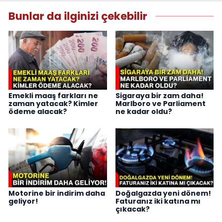
Bunlar da ilginizi çekebilir
Emekli maaş farkları ne
Sigaraya bir zam daha!
zaman yatacak? Kimler
Marlboro ve Parliament
ödeme alacak?
ne kadar oldu?
Motorine bir indirim daha
Doğalgazda yeni dönem!
geliyor!
Faturanız iki katına mı
çıkacak?