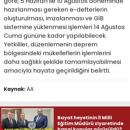
göre, 5 Haziran ile 10 Ağustos döneminde
hazırlanması gereken e-defterlerin
oluşturulması, imzalanması ve GİB
sistemine yüklenmesi işlemleri 14 Ağustos
Cuma gününe kadar yapılabilecek.
Yetkililer, düzenlemenin deprem
bölgesindeki mükelleflerin işlemlerini
daha sağlıklı şekilde tamamlayabilmesi
amacıyla hayata geçirildiğini belirtti.
Kaynak:
AA
Bayat heyetinin İl Milli
Eğitim Müdürü ziyaretinde
hangi konular görüşüldü?