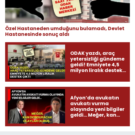
Özel Hastaneden umduğunu bulamadı, Devlet
Hastanesinde sonuç aldı
ODAK yazdı, araç
yetersizliği gündeme
geldi! Emniyete 4,5
milyon liralık destek
çıktı
Afyon’da avukatın
avukatı vurma
olayında yeni bilgiler
geldi... Meğer, kan
donduracak olaylar
olmuş...