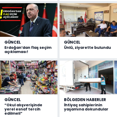
GÜNCEL
GÜNCEL
Erdoğan’dan flaş seçim
Ünlü, ziyarette bulundu
açıklaması!
GÜNCEL
BÖLGEDEN HABERLER
“Okul alışverişinde
İhtiyaç sahiplerinin
yerel esnaf tercih
yaşamına dokundular
edilmeli”