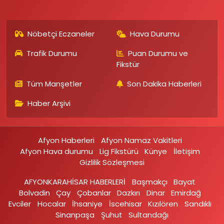
Nöbetçi Eczaneler
Hava Durumu
Trafik Durumu
Puan Durumu ve
Fikstür
Tüm Manşetler
Son Dakika Haberleri
Haber Arşivi
Afyon Haberleri
Afyon Namaz Vakitleri
Afyon Hava durumu
Lig Fikstürü
Künye
İletişim
Gizlilik Sözleşmesi
AFYONKARAHİSAR HABERLERİ
Başmakçı
Bayat
Bolvadin
Çay
Çobanlar
Dazkırı
Dinar
Emirdağ‎
Evciler‎
Hocalar
İhsaniye‎
İscehisar
Kızılören‎
Sandıklı‎
Sinanpaşa
Şuhut
Sultandağı