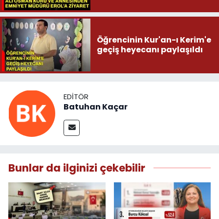
Öğrencinin Kur'an-ı Kerim'e
geçiş heyecanı paylaşıldı
EDITÖR
Batuhan Kaçar
Bunlar da ilginizi çekebilir