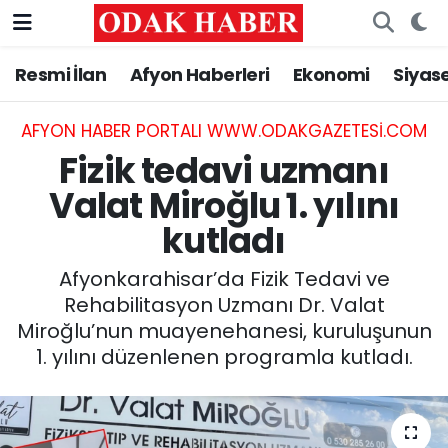
Resmi İlan
Afyon Haberleri
Ekonomi
Siyas
AFYONKARAHİSAR HABERLERİ
Nöbetçi Eczaneler
Resmi İlan
Hava Durumu
AFYON HABER PORTALI WWW.ODAKGAZETESI.COM
Fizik tedavi uzmanı
ASAYİŞ
Trafik Durumu
Valat Miroğlu 1. yılını
kutladı
GÜNCEL
Süper Lig Puan Durumu ve Fikstür
Afyonkarahisar’da Fizik Tedavi ve
SİYASET
Tüm Manşetler
Rehabilitasyon Uzmanı Dr. Valat
Miroğlu’nun muayenehanesi, kuruluşunun
EĞİTİM
Son Dakika Haberleri
1. yılını düzenlenen programla kutladı.
MAGAZİN
Haber Arşivi
SAĞLIK