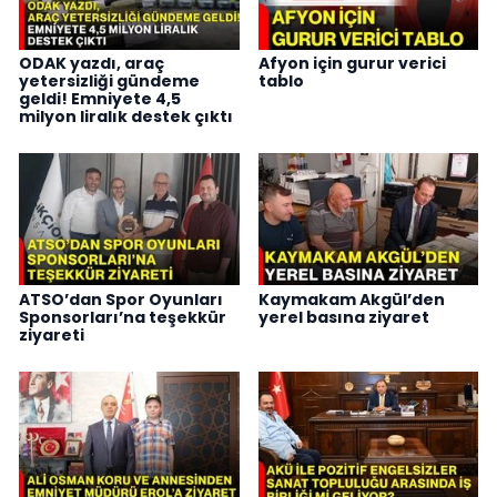
ODAK yazdı, araç
Afyon için gurur verici
yetersizliği gündeme
tablo
geldi! Emniyete 4,5
milyon liralık destek çıktı
ATSO’dan Spor Oyunları
Kaymakam Akgül’den
Sponsorları’na teşekkür
yerel basına ziyaret
ziyareti