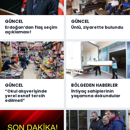
GÜNCEL
GÜNCEL
Erdoğan’dan flaş seçim
Ünlü, ziyarette bulundu
açıklaması!
GÜNCEL
BÖLGEDEN HABERLER
“Okul alışverişinde
İhtiyaç sahiplerinin
yerel esnaf tercih
yaşamına dokundular
edilmeli”