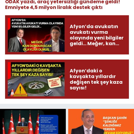
ODAK yazdı, araç yetersizliği gündeme geldi!
Emniyete 4,5 milyon liralık destek çıktı
Afyon’da avukatın
avukatı vurma
olayında yeni bilgiler
geldi... Meğer, kan
donduracak olaylar
olmuş...
Afyon’daki o
kavşakta yıllardır
değişen tek şey kaza
sayısı!