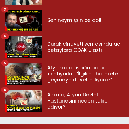
3
Sen neymişsin be abi!
4
Durak cinayeti sonrasında acı
detaylara ODAK ulaştı!
5
Afyonkarahisar’ın adını
kirletiyorlar: “İlgilileri harekete
geçmeye davet ediyoruz”
6
Ankara, Afyon Devlet
Hastanesini neden takip
ediyor?