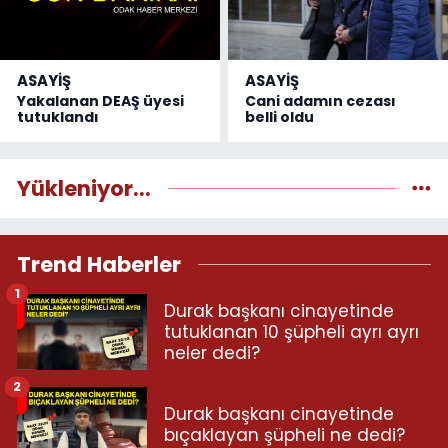
ASAYİŞ
ASAYİŞ
Yakalanan DEAŞ üyesi
Cani adamın cezası
tutuklandı
belli oldu
Yükleniyor...
Trend Haberler
1
Durak başkanı cinayetinde
tutuklanan 10 şüpheli ayrı ayrı
neler dedi?
2
Durak başkanı cinayetinde
bıçaklayan şüpheli ne dedi?