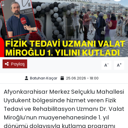
SPOR
11:11 MANŞET
Paylaş
-
+
A
A
Batuhan Kaçar
25.06.2026 - 18:00
Afyonkarahisar Merkez Selçuklu Mahallesi
Uydukent bölgesinde hizmet veren Fizik
Tedavi ve Rehabilitasyon Uzmanı Dr. Valat
Miroğlu’nun muayenehanesinde 1. yıl
dönümü dolayısıyla kutlama programı