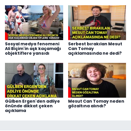
Sosyal medya fenomeni
Serbest bırakılan Mesut
Ali Biçim'in aşk kaçamağı
Can Tomay
objektiflere yansıdı
açıklamasında ne dedi?
Gülben Ergen'den adliye
Mesut Can Tomay neden
önünde dikkat çeken
gözaltına alındı?
açıklama