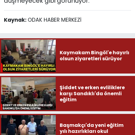
düşmeyecek gibi görünüyor.
Kaynak:
ODAK HABER MERKEZİ
Kaymakam Bingöl'e hayırlı
olsun ziyaretleri sürüyor
Şiddet ve erken evliliklere
karşı Sandıklı'da önemli
eğitim
Başmakçı'da yeni eğitim
yılı hazırlıkları okul