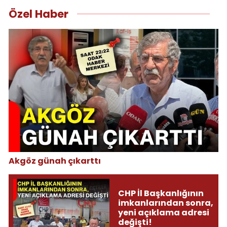
Özel Haber
Akgöz günah çıkarttı
CHP İl Başkanlığının
imkanlarından sonra,
yeni açıklama adresi
değişti!