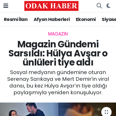
Resmi İlan
Afyon Haberleri
Ekonomi
Siyas
AFYONKARAHİSAR HABERLERİ
Nöbetçi Eczaneler
Resmi İlan
Hava Durumu
MAGAZİN
Magazin Gündemi
ASAYİŞ
Trafik Durumu
Sarsıldı: Hülya Avşar o
ünlüleri tiye aldı
GÜNCEL
Süper Lig Puan Durumu ve Fikstür
Sosyal medyanın gündemine oturan
SİYASET
Tüm Manşetler
Serenay Sarıkaya ve Mert Demir’in viral
dansı, bu kez Hülya Avşar’ın tiye aldığı
EĞİTİM
Son Dakika Haberleri
paylaşımıyla yeniden konuşuluyor.
MAGAZİN
Haber Arşivi
SAĞLIK