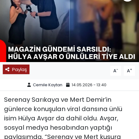
SPOR
11:11 MANŞET
Paylaş
-
+
A
A
Cemile Kaytan
14.05.2026 - 13:40
Serenay Sarıkaya ve Mert Demir’in
günlerce konuşulan viral dansına ünlü
isim Hülya Avşar da dahil oldu. Avşar,
sosyal medya hesabından yaptığı
paylaşımda, “Serenay ve Mert kusura