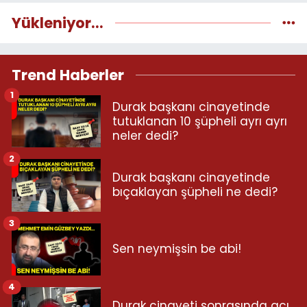
Yükleniyor...
Trend Haberler
1
Durak başkanı cinayetinde
tutuklanan 10 şüpheli ayrı ayrı
neler dedi?
2
Durak başkanı cinayetinde
bıçaklayan şüpheli ne dedi?
3
Sen neymişsin be abi!
4
Durak cinayeti sonrasında acı