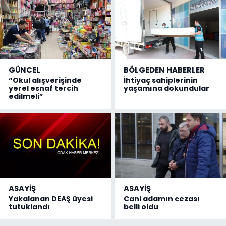
GÜNCEL
BÖLGEDEN HABERLER
“Okul alışverişinde
İhtiyaç sahiplerinin
yerel esnaf tercih
yaşamına dokundular
edilmeli”
ASAYİŞ
ASAYİŞ
Yakalanan DEAŞ üyesi
Cani adamın cezası
tutuklandı
belli oldu