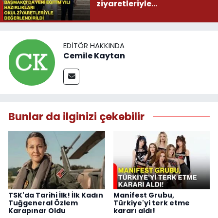
ziyaretleriyle
değerlendirildi
EDITÖR HAKKINDA
Cemile Kaytan
Bunlar da ilginizi çekebilir
TSK'da Tarihi İlk! İlk Kadın
Manifest Grubu,
Tuğgeneral Özlem
Türkiye'yi terk etme
Karapınar Oldu
kararı aldı!