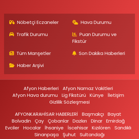
Nöbetçi Eczaneler
Hava Durumu
Trafik Durumu
Puan Durumu ve
Fikstür
Tüm Manşetler
Son Dakika Haberleri
Haber Arşivi
Afyon Haberleri
Afyon Namaz Vakitleri
Afyon Hava durumu
Lig Fikstürü
Künye
İletişim
Gizlilik Sözleşmesi
AFYONKARAHİSAR HABERLERİ
Başmakçı
Bayat
Bolvadin
Çay
Çobanlar
Dazkırı
Dinar
Emirdağ‎
Evciler‎
Hocalar
İhsaniye‎
İscehisar
Kızılören‎
Sandıklı‎
Sinanpaşa
Şuhut
Sultandağı