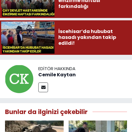
emzirme haftası
farkındalığı
İscehisar’da hububat
hasadı yakından takip
edildi!
EDITÖR HAKKINDA
Cemile Kaytan
Bunlar da ilginizi çekebilir