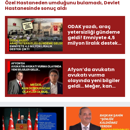
Özel Hastaneden umduğunu bulamadı, Devlet
Hastanesinde sonuç aldı
ODAK yazdı, araç
yetersizliği gündeme
geldi! Emniyete 4,5
milyon liralık destek
çıktı
Afyon’da avukatın
avukatı vurma
olayında yeni bilgiler
geldi... Meğer, kan
donduracak olaylar
olmuş...