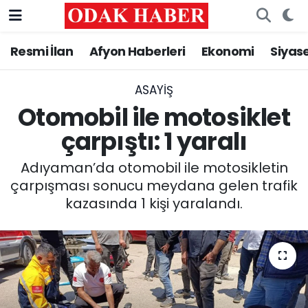
Resmi İlan
Afyon Haberleri
Ekonomi
Siyas
AFYONKARAHİSAR HABERLERİ
Nöbetçi Eczaneler
Resmi İlan
Hava Durumu
ASAYİŞ
Otomobil ile motosiklet
ASAYİŞ
Trafik Durumu
çarpıştı: 1 yaralı
GÜNCEL
Süper Lig Puan Durumu ve Fikstür
Adıyaman’da otomobil ile motosikletin
çarpışması sonucu meydana gelen trafik
SİYASET
Tüm Manşetler
kazasında 1 kişi yaralandı.
EĞİTİM
Son Dakika Haberleri
MAGAZİN
Haber Arşivi
SAĞLIK