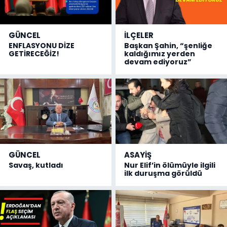
GÜNCEL
İLÇELER
ENFLASYONU DİZE
Başkan Şahin, “şenliğe
GETİRECEĞİZ!
kaldığımız yerden
devam ediyoruz”
GÜNCEL
ASAYİŞ
Savaş, kutladı
Nur Elif’in ölümüyle ilgili
ilk duruşma görüldü