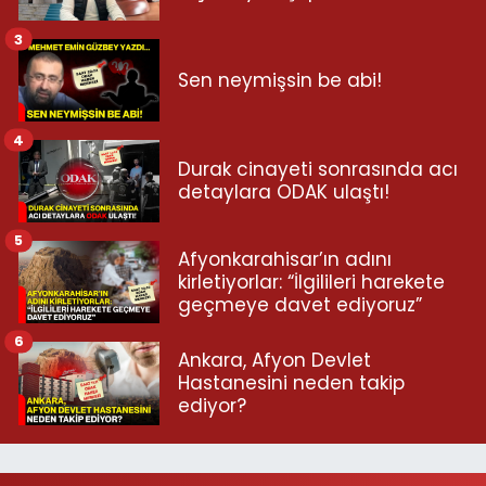
3
Sen neymişsin be abi!
4
Durak cinayeti sonrasında acı
detaylara ODAK ulaştı!
5
Afyonkarahisar’ın adını
kirletiyorlar: “İlgilileri harekete
geçmeye davet ediyoruz”
6
Ankara, Afyon Devlet
Hastanesini neden takip
ediyor?