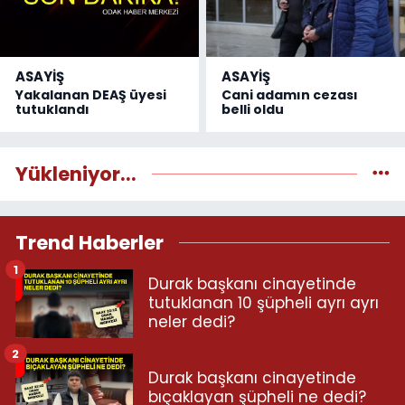
ASAYİŞ
ASAYİŞ
Yakalanan DEAŞ üyesi
Cani adamın cezası
tutuklandı
belli oldu
Yükleniyor...
Trend Haberler
1
Durak başkanı cinayetinde
tutuklanan 10 şüpheli ayrı ayrı
neler dedi?
2
Durak başkanı cinayetinde
bıçaklayan şüpheli ne dedi?