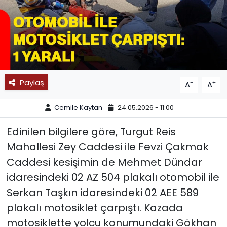
SPOR
11:11 MANŞET
Paylaş
-
+
A
A
Cemile Kaytan
24.05.2026 - 11:00
Edinilen bilgilere göre, Turgut Reis
Mahallesi Zey Caddesi ile Fevzi Çakmak
Caddesi kesişimin de Mehmet Dündar
idaresindeki 02 AZ 504 plakalı otomobil ile
Serkan Taşkın idaresindeki 02 AEE 589
plakalı motosiklet çarpıştı. Kazada
motosiklette yolcu konumundaki Gökhan