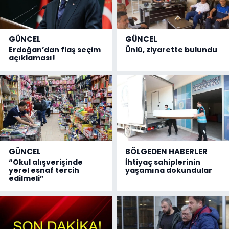
GÜNCEL
GÜNCEL
Erdoğan’dan flaş seçim
Ünlü, ziyarette bulundu
açıklaması!
GÜNCEL
BÖLGEDEN HABERLER
“Okul alışverişinde
İhtiyaç sahiplerinin
yerel esnaf tercih
yaşamına dokundular
edilmeli”