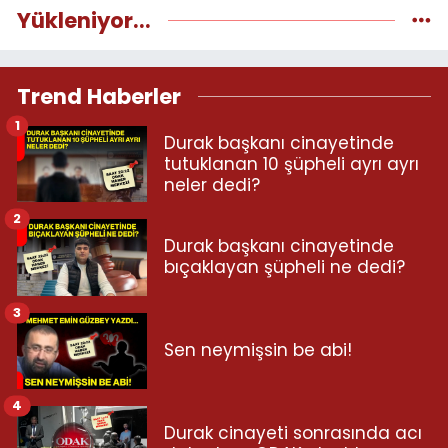
Yükleniyor...
Trend Haberler
1
Durak başkanı cinayetinde
tutuklanan 10 şüpheli ayrı ayrı
neler dedi?
2
Durak başkanı cinayetinde
bıçaklayan şüpheli ne dedi?
3
Sen neymişsin be abi!
4
Durak cinayeti sonrasında acı