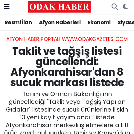
Resmi İlan
Afyon Haberleri
Ekonomi
Siyas
AFYONKARAHİSAR HABERLERİ
Nöbetçi Eczaneler
Resmi İlan
Hava Durumu
AFYON HABER PORTALI WWW.ODAKGAZETESI.COM
Taklit ve tağşiş listesi
ASAYİŞ
Trafik Durumu
güncellendi:
Afyonkarahisar'dan 8
GÜNCEL
Süper Lig Puan Durumu ve Fikstür
sucuk markası listede
SİYASET
Tüm Manşetler
Tarım ve Orman Bakanlığı'nın
EĞİTİM
Son Dakika Haberleri
güncellediği "Taklit veya Tağşiş Yapılan
Gıdalar" listesinde sucuk ürünlerine ilişkin
MAGAZİN
Haber Arşivi
13 yeni kayıt yayımlandı. Listede
Afyonkarahisar merkezli işletmelere ait 11
SAĞLIK
ürün kaydı bulunurken, İzmir ve Konya'dan