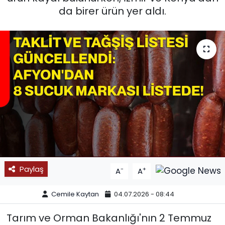
da birer ürün yer aldı.
SPOR
11:11 MANŞET
Paylaş
-
+
A
A
Cemile Kaytan
04.07.2026 - 08:44
Tarım ve Orman Bakanlığı'nın 2 Temmuz