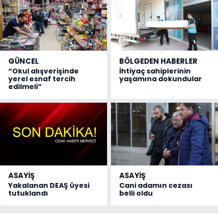
GÜNCEL
BÖLGEDEN HABERLER
“Okul alışverişinde
İhtiyaç sahiplerinin
yerel esnaf tercih
yaşamına dokundular
edilmeli”
ASAYİŞ
ASAYİŞ
Yakalanan DEAŞ üyesi
Cani adamın cezası
tutuklandı
belli oldu