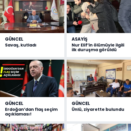
GÜNCEL
ASAYİŞ
Savaş, kutladı
Nur Elif’in ölümüyle ilgili
ilk duruşma görüldü
GÜNCEL
GÜNCEL
Erdoğan’dan flaş seçim
Ünlü, ziyarette bulundu
açıklaması!