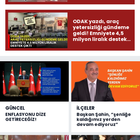
ODAK yazdı, araç
yetersizliği gündeme
geldi! Emniyete 4,5
milyon liralık destek
çıktı
GÜNCEL
İLÇELER
ENFLASYONU DİZE
Başkan Şahin, “şenliğe
GETİRECEĞİZ!
kaldığımız yerden
devam ediyoruz”