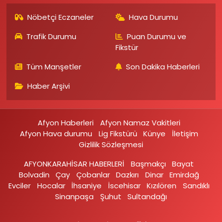
Nöbetçi Eczaneler
Hava Durumu
Trafik Durumu
Puan Durumu ve
Fikstür
Tüm Manşetler
Son Dakika Haberleri
Haber Arşivi
Afyon Haberleri
Afyon Namaz Vakitleri
Afyon Hava durumu
Lig Fikstürü
Künye
İletişim
Gizlilik Sözleşmesi
AFYONKARAHİSAR HABERLERİ
Başmakçı
Bayat
Bolvadin
Çay
Çobanlar
Dazkırı
Dinar
Emirdağ‎
Evciler‎
Hocalar
İhsaniye‎
İscehisar
Kızılören‎
Sandıklı‎
Sinanpaşa
Şuhut
Sultandağı