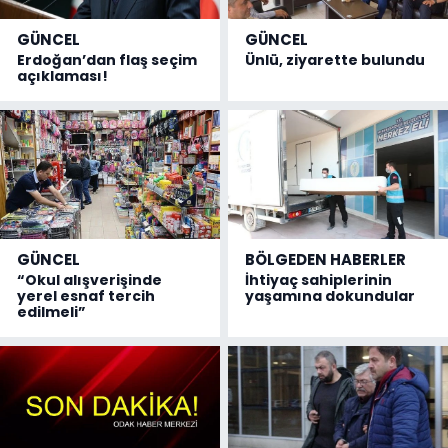
GÜNCEL
GÜNCEL
Erdoğan’dan flaş seçim
Ünlü, ziyarette bulundu
açıklaması!
GÜNCEL
BÖLGEDEN HABERLER
“Okul alışverişinde
İhtiyaç sahiplerinin
yerel esnaf tercih
yaşamına dokundular
edilmeli”