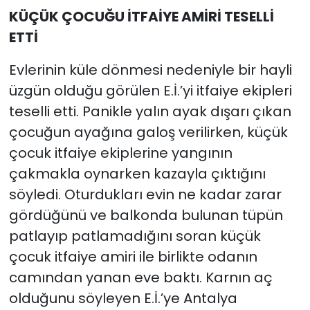
KÜÇÜK ÇOCUĞU İTFAİYE AMİRİ TESELLİ
ETTİ
Evlerinin küle dönmesi nedeniyle bir hayli
üzgün olduğu görülen E.İ.’yi itfaiye ekipleri
teselli etti. Panikle yalın ayak dışarı çıkan
çocuğun ayağına galoş verilirken, küçük
çocuk itfaiye ekiplerine yangının
çakmakla oynarken kazayla çıktığını
söyledi. Oturdukları evin ne kadar zarar
gördüğünü ve balkonda bulunan tüpün
patlayıp patlamadığını soran küçük
çocuk itfaiye amiri ile birlikte odanın
camından yanan eve baktı. Karnın aç
olduğunu söyleyen E.İ.’ye Antalya