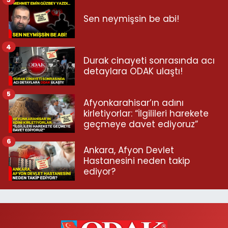
Sen neymişsin be abi!
4
Durak cinayeti sonrasında acı
detaylara ODAK ulaştı!
5
Afyonkarahisar’ın adını
kirletiyorlar: “İlgilileri harekete
geçmeye davet ediyoruz”
6
Ankara, Afyon Devlet
Hastanesini neden takip
ediyor?