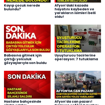
Kayıp çocuk nerede
Afyon’daki kazada
bulundu?
hayatını kaybeden ve
yaralıların isimleri belli
oldu!
Babasına gitmek için
Uyuşturucu tacirlerine
çıktığı yolculuk
operasyon: 7 tutuklama
gözyaşlarıyla son buldu
Hastane bahçesinde
Afyon’da can pazarı!