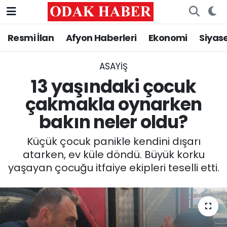
Resmi İlan
Afyon Haberleri
Ekonomi
Siyas
AFYONKARAHİSAR HABERLERİ
Nöbetçi Eczaneler
Resmi İlan
Hava Durumu
ASAYİŞ
13 yaşındaki çocuk
ASAYİŞ
Trafik Durumu
çakmakla oynarken
bakın neler oldu?
GÜNCEL
Süper Lig Puan Durumu ve Fikstür
Küçük çocuk panikle kendini dışarı
SİYASET
Tüm Manşetler
atarken, ev küle döndü. Büyük korku
yaşayan çocuğu itfaiye ekipleri teselli etti.
EĞİTİM
Son Dakika Haberleri
MAGAZİN
Haber Arşivi
SAĞLIK