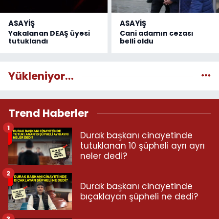
ASAYİŞ
ASAYİŞ
Yakalanan DEAŞ üyesi
Cani adamın cezası
tutuklandı
belli oldu
Yükleniyor...
Trend Haberler
1
Durak başkanı cinayetinde
tutuklanan 10 şüpheli ayrı ayrı
neler dedi?
2
Durak başkanı cinayetinde
bıçaklayan şüpheli ne dedi?
3