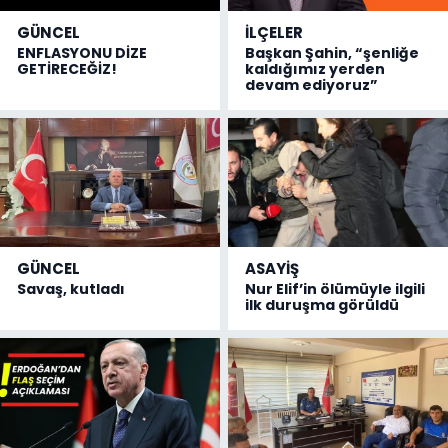
GÜNCEL
İLÇELER
ENFLASYONU DİZE
Başkan Şahin, “şenliğe
GETİRECEĞİZ!
kaldığımız yerden
devam ediyoruz”
GÜNCEL
ASAYİŞ
Savaş, kutladı
Nur Elif’in ölümüyle ilgili
ilk duruşma görüldü