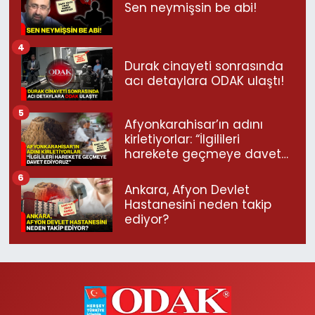
Sen neymişsin be abi!
4
Durak cinayeti sonrasında
acı detaylara ODAK ulaştı!
5
Afyonkarahisar’ın adını
kirletiyorlar: “İlgilileri
harekete geçmeye davet
ediyoruz”
6
Ankara, Afyon Devlet
Hastanesini neden takip
ediyor?