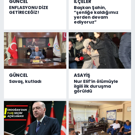
GÜNCEL
İLÇELER
ENFLASYONU DİZE
Başkan Şahin,
GETİRECEĞİZ!
“şenliğe kaldığımız
yerden devam
ediyoruz”
GÜNCEL
ASAYİŞ
Savaş, kutladı
Nur Elif’in ölümüyle
ilgili ilk duruşma
görüldü