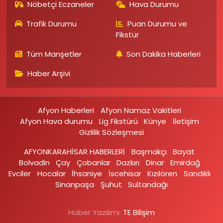
Nöbetçi Eczaneler
Hava Durumu
Trafik Durumu
Puan Durumu ve
Fikstür
Tüm Manşetler
Son Dakika Haberleri
Haber Arşivi
Afyon Haberleri
Afyon Namaz Vakitleri
Afyon Hava durumu
Lig Fikstürü
Künye
İletişim
Gizlilik Sözleşmesi
AFYONKARAHİSAR HABERLERİ
Başmakçı
Bayat
Bolvadin
Çay
Çobanlar
Dazkırı
Dinar
Emirdağ‎
Evciler‎
Hocalar
İhsaniye‎
İscehisar
Kızılören‎
Sandıklı‎
Sinanpaşa
Şuhut
Sultandağı
Haber Yazılımı:
TE Bilişim