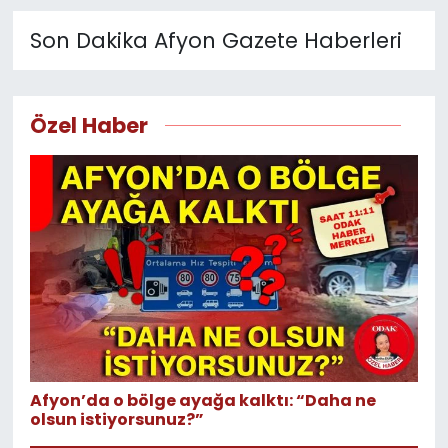
1
2
3
4
5
6
7
8
SPOR
Son Dakika Afyon Gazete Haberleri
11:11 MANŞET
Özel Haber
Afyon’da o bölge ayağa kalktı: “Daha ne
olsun istiyorsunuz?”