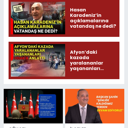
Hasan
Karadeniz’in
açıklamalarına
vatandaş ne dedi?
Afyon’daki
kazada
yaralananlar
yaşananları
ODAK’a anlattı