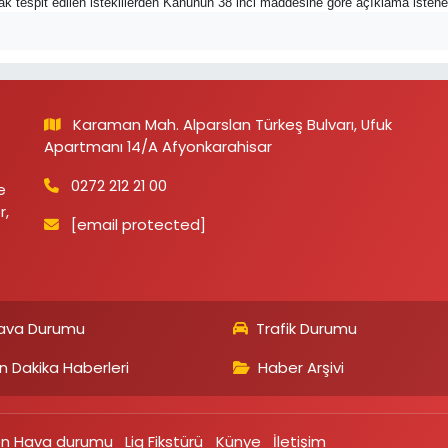
rak tespit edilen isteklilerden Kanunun 38 inci maddesine göre açıklama istene
Karaman Mah. Alparslan Türkeş Bulvarı, Ufuk
Apartmanı 14/A Afyonkarahisar
0272 212 21 00
e
r,
[email protected]
ava Durumu
Trafik Durumu
n Dakika Haberleri
Haber Arşivi
on Hava durumu
Lig Fikstürü
Künye
İletişim