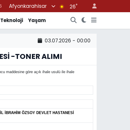
Afyonkarahisar
°
6
26
7
Teknoloji
Yaşam
1
2
03.07.2026 - 00:00
4
ESİ -TONER ALIMI
4
u maddesine göre açık ihale usulü ile ihale
İL İBRAHİM ÖZSOY DEVLET HASTANESİ