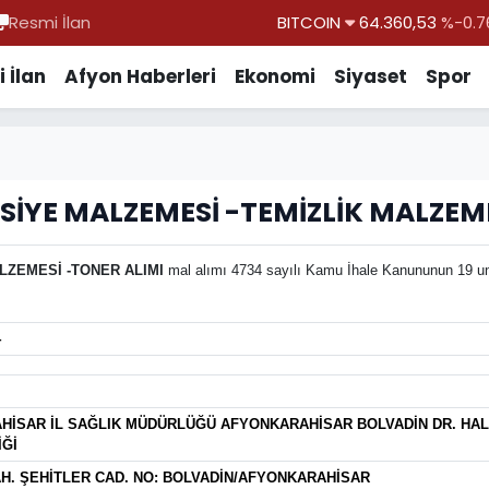
Resmi İlan
BITCOIN
64.360,53
%-0.7
DOLAR
47,7069
%0.1
 İlan
Afyon Haberleri
Ekonomi
Siyaset
Spor
EURO
55,0265
%0.0
STERLİN
64,1897
%0.0
GRAM ALTIN
6574.81
%1.4
SİYE MALZEMESİ -TEMİZLİK MALZEM
BİST100
13.887
%6
LZEMESİ -TONER ALIMI
mal alımı 4734 sayılı Kamu İhale Kanununun 19 unc
4
İSAR İL SAĞLIK MÜDÜRLÜĞÜ AFYONKARAHİSAR BOLVADİN DR. HAL
Ğİ
. ŞEHİTLER CAD. NO: BOLVADİN/AFYONKARAHİSAR