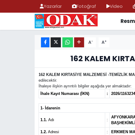
Yazarlar
Fotoğraf
Video
Resmi
AFYONKARAHİSAR HABERLERİ
Nöbetçi Eczaneler
Resmi İlan
Hava Durumu
-
+
A
A
ASAYİŞ
Trafik Durumu
162 KALEM KIRTA
GÜNCEL
Süper Lig Puan Durumu ve Fikstür
162 KALEM KIRTASİYE MALZEMESİ -TEMİZLİK MA
edilecektir.
SİYASET
Tüm Manşetler
İhaleye ilişkin ayrıntılı bilgiler aşağıda yer almaktadır:
İhale Kayıt Numarası (İKN)
:
2026/116323
EĞİTİM
Son Dakika Haberleri
1- İdarenin
MAGAZİN
Haber Arşivi
AFYONKARAH
1.1.
Adı
:
BAŞHEKİMLİ
SAĞLIK
1.2.
Adresi
:
ERKMEN MAH