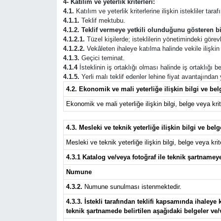
4- Katılım ve yeterlik kriterleri:
4.1.
Katılım ve yeterlik kriterlerine ilişkin istekliler tar
4.1.1.
Teklif mektubu.
4.1.2. Teklif vermeye yetkili olunduğunu gösteren bi
4.1.2.1.
Tüzel kişilerde; isteklilerin yönetimindeki görevli
4.1.2.2.
Vekâleten ihaleye katılma halinde vekile ilişkin b
4.1.3.
Geçici teminat.
4.1.4
İsteklinin iş ortaklığı olması halinde iş ortaklığı
4.1.5.
Yerli malı teklif edenler lehine fiyat avantajından
4.2. Ekonomik ve mali yeterliğe ilişkin bilgi ve belg
Ekonomik ve mali yeterliğe ilişkin bilgi, belge veya krite
4.3. Mesleki ve teknik yeterliğe ilişkin bilgi ve belg
Mesleki ve teknik yeterliğe ilişkin bilgi, belge veya krite
4.3.1 Katalog ve/veya fotoğraf ile teknik şartnameye
Numune
4.3.2.
Numune sunulması istenmektedir.
4.3.3. İstekli tarafından teklifi kapsamında ihale
teknik şartnamede belirtilen aşağıdaki belgeler ve/ve