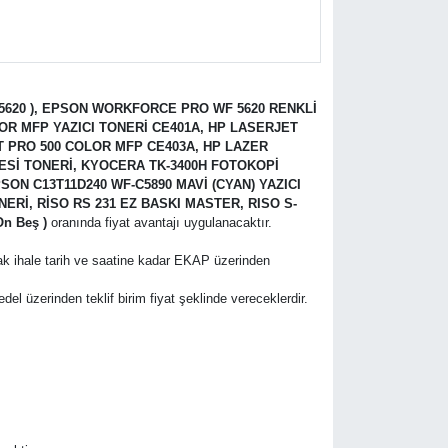
5620 ), EPSON WORKFORCE PRO WF 5620 RENKLİ
OLOR MFP YAZICI TONERİ CE401A, HP LASERJET
T PRO 500 COLOR MFP CE403A, HP LAZER
NESİ TONERİ, KYOCERA TK-3400H FOTOKOPİ
SON C13T11D240 WF-C5890 MAVİ (CYAN) YAZICI
NERİ, RİSO RS 231 EZ BASKI MASTER, RISO S-
n Beş )
oranında fiyat avantajı uygulanacaktır.
rak ihale tarih ve saatine kadar EKAP üzerinden
bedel üzerinden teklif birim fiyat şeklinde vereceklerdir.