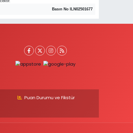
cektir.
Basın No ILN02501677
Puan Durumu ve Fikstür