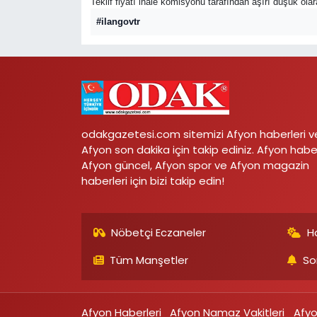
Teklif fiyatı ihale komisyonu tarafından aşırı düşük ola
#ilangovtr
odakgazetesi.com sitemizi Afyon haberleri v
Afyon son dakika için takip ediniz. Afyon habe
Afyon güncel, Afyon spor ve Afyon magazin
haberleri için bizi takip edin!
Nöbetçi Eczaneler
H
Tüm Manşetler
So
Afyon Haberleri
Afyon Namaz Vakitleri
Afy