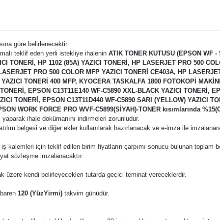
ına göre belirlenecektir.
 malı teklif eden yerli istekliye ihalenin
ATIK TONER KUTUSU (EPSON WF - 
CI TONERİ, HP 1102 (85A) YAZICI TONERİ, HP LASERJET PRO 500 C
 LASERJET PRO 500 COLOR MFP YAZICI TONERİ CE403A, HP LASERJE
RO YAZICI TONERİ 400 MFP, KYOCERA TASKALFA 1800 FOTOKOPİ MAKİ
TONERİ, EPSON C13T11E140 WF-C5890 XXL-BLACK YAZICI TONERİ, EP
ZICI TONERİ, EPSON C13T11D440 WF-C5890 SARI (YELLOW) YAZICI TO
EPSON WORK FORCE PRO WVF-C5899(SİYAH)-TONER kısımlarında %15(O
 yaparak ihale dokümanını indirmeleri zorunludur.
katılım belgesi ve diğer ekler kullanılarak hazırlanacak ve e-imza ile imzalana
 bu iş kalemleri için teklif edilen birim fiyatların çarpımı sonucu bulunan toplam 
fiyat sözleşme imzalanacaktır.
k üzere kendi belirleyecekleri tutarda geçici teminat vereceklerdir.
tibaren
120 (YüzYirmi)
takvim günüdür.