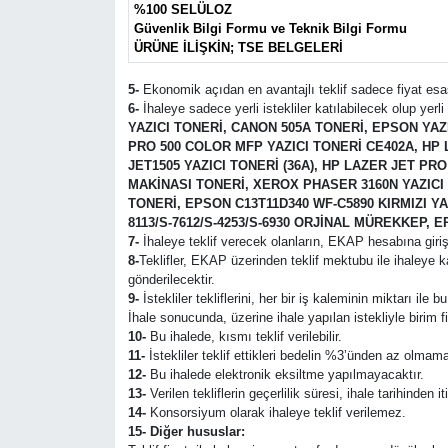
%100 SELÜLOZ
Güvenlik Bilgi Formu ve Teknik Bilgi Formu
ÜRÜNE İLİŞKİN; TSE BELGELERİ
5-
Ekonomik açıdan en avantajlı teklif sadece fiyat esas
6-
İhaleye sadece yerli istekliler katılabilecek olup yerli
YAZICI TONERİ, CANON 505A TONERİ, EPSON YAZI
PRO 500 COLOR MFP YAZICI TONERİ CE402A, HP
JET1505 YAZICI TONERİ (36A), HP LAZER JET P
MAKİNASI TONERİ, XEROX PHASER 3160N YAZICI 
TONERİ, EPSON C13T11D340 WF-C5890 KIRMIZI YA
8113/S-7612/S-4253/S-6930 ORJİNAL MÜREKKEP, 
7-
İhaleye teklif verecek olanların, EKAP hesabına giriş
8-
Teklifler, EKAP üzerinden teklif mektubu ile ihaleye 
gönderilecektir.
9-
İstekliler tekliflerini, her bir iş kaleminin miktarı ile
İhale sonucunda, üzerine ihale yapılan istekliyle birim 
10-
Bu ihalede, kısmı teklif verilebilir.
11-
İstekliler teklif ettikleri bedelin %3’ünden az olmama
12-
Bu ihalede elektronik eksiltme yapılmayacaktır.
13-
Verilen tekliflerin geçerlilik süresi, ihale tarihinden i
14-
Konsorsiyum olarak ihaleye teklif verilemez.
15- Diğer hususlar: