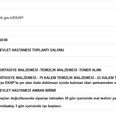
kik.gov.tr/EKAP/
10:00
DEVLET HASTANESİ TOPLANTI SALONU
KIRTASİYE MALZEMESİ -TEMİZLİK MALZEMESİ -TONER ALIMI
IRTASİYE MALZEMESİ - 75 KALEM TEMİZLİK MALZEMESİ - 21 KALEM 
lgiye EKAP’ta yer alan ihale dokümanı içinde bulunan idari şartnameden ul
EVLET HASTANESİ AMBAR BİRİMİ
yaçları doğrultusunda siparişe istinaden 10 gün içerisinde mal teslimi yap
ütaakip 3 gün içerisinde işe başlanır.