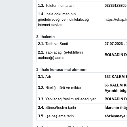
1.3.
Telefon numarası
:
02726129205
SPOR
1.4.
İhale dokümanının
görülebileceği ve indirilebileceği
:
https://ekap.
11:11 MANŞET
internet sayfası
2- İhalenin
2.1.
Tarih ve Saati
:
27.07.2026 - 
2.2.
Yapılacağı (e-tekliflerin
:
BOLVADİN 
açılacağı) adres
3- İhale konusu mal alımının
3.1.
Adı
:
162 KALEM 
66 KALEM K
3.2.
Niteliği, türü ve miktarı
:
Ayrıntılı bi
3.3.
Yapılacağı/teslim edileceği yer
:
BOLVADİN D
3.4.
Süresi/teslim tarihi
:
İdarenin ihti
3.5.
İşe başlama tarihi
:
sözleşmeye m