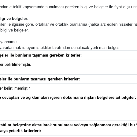
afından e-teklif kapsamında sunulması gereken bilgi ve belgeler ile fiyat dışı unsu
lgi ve belgeler:
ler ile ilgisine göre, ortaklar ve ortaklık oranlarına (halka arz edilen hisseler ha
ilgi ve belgeler.
 beyannamesi.
 yararlanmak isteyen istekliler tarafından sunulacak yerli malı belgesi
eler ile bunların taşıması gereken kriterler:
r belirtilmemiştir.
eler ile bunların taşıması gereken kriterler:
r belirtilmemiştir.
 cevapları ve açıklamaları içeren dokümana ilişkin belgelere ait bilgiler:
ye katılım belgesine aktarılarak sunulması ve/veya sağlanması gerektiği b
ya yeterlik kriterleri: