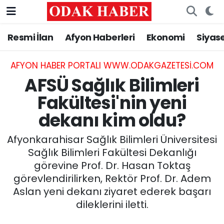
Resmi İlan
Afyon Haberleri
Ekonomi
Siyas
AFYONKARAHİSAR HABERLERİ
Nöbetçi Eczaneler
Resmi İlan
Hava Durumu
AFYON HABER PORTALI WWW.ODAKGAZETESI.COM
AFSÜ Sağlık Bilimleri
ASAYİŞ
Trafik Durumu
Fakültesi'nin yeni
dekanı kim oldu?
GÜNCEL
Süper Lig Puan Durumu ve Fikstür
Afyonkarahisar Sağlık Bilimleri Üniversitesi
SİYASET
Tüm Manşetler
Sağlık Bilimleri Fakültesi Dekanlığı
görevine Prof. Dr. Hasan Toktaş
EĞİTİM
Son Dakika Haberleri
görevlendirilirken, Rektör Prof. Dr. Adem
Aslan yeni dekanı ziyaret ederek başarı
MAGAZİN
Haber Arşivi
dileklerini iletti.
SAĞLIK