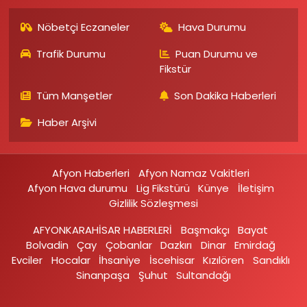
Nöbetçi Eczaneler
Hava Durumu
Trafik Durumu
Puan Durumu ve
Fikstür
Tüm Manşetler
Son Dakika Haberleri
Haber Arşivi
Afyon Haberleri
Afyon Namaz Vakitleri
Afyon Hava durumu
Lig Fikstürü
Künye
İletişim
Gizlilik Sözleşmesi
AFYONKARAHİSAR HABERLERİ
Başmakçı
Bayat
Bolvadin
Çay
Çobanlar
Dazkırı
Dinar
Emirdağ‎
Evciler‎
Hocalar
İhsaniye‎
İscehisar
Kızılören‎
Sandıklı‎
Sinanpaşa
Şuhut
Sultandağı