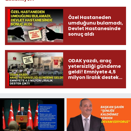
Özel Hastaneden
umduğunu bulamadı,
Devlet Hastanesinde
sonuç aldı
ODAK yazdı, araç
yetersizliği gündeme
geldi! Emniyete 4,5
milyon liralık destek
çıktı