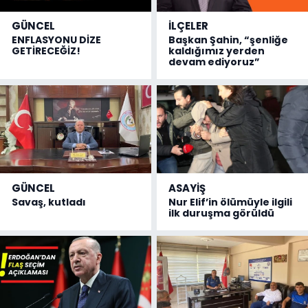
GÜNCEL
İLÇELER
ENFLASYONU DİZE
Başkan Şahin, “şenliğe
GETİRECEĞİZ!
kaldığımız yerden
devam ediyoruz”
GÜNCEL
ASAYİŞ
Savaş, kutladı
Nur Elif’in ölümüyle ilgili
ilk duruşma görüldü