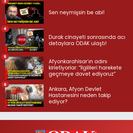
3
Sen neymişsin be abi!
4
Durak cinayeti sonrasında acı
detaylara ODAK ulaştı!
5
Afyonkarahisar’ın adını
kirletiyorlar: “İlgilileri harekete
geçmeye davet ediyoruz”
6
Ankara, Afyon Devlet
Hastanesini neden takip
ediyor?