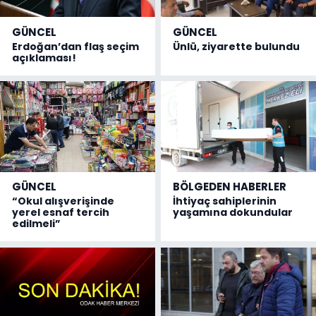
GÜNCEL
GÜNCEL
Erdoğan’dan flaş seçim
Ünlü, ziyarette bulundu
açıklaması!
GÜNCEL
BÖLGEDEN HABERLER
“Okul alışverişinde
İhtiyaç sahiplerinin
yerel esnaf tercih
yaşamına dokundular
edilmeli”