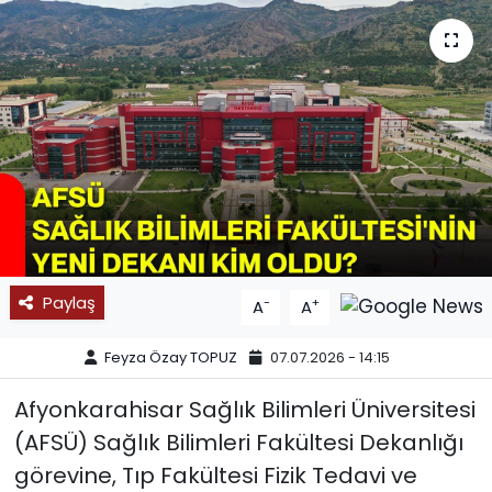
SPOR
11:11 MANŞET
Paylaş
-
+
A
A
Feyza Özay TOPUZ
07.07.2026 - 14:15
Afyonkarahisar Sağlık Bilimleri Üniversitesi
(AFSÜ) Sağlık Bilimleri Fakültesi Dekanlığı
görevine, Tıp Fakültesi Fizik Tedavi ve