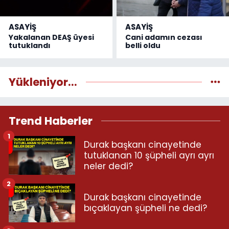
ASAYİŞ
ASAYİŞ
Yakalanan DEAŞ üyesi
Cani adamın cezası
tutuklandı
belli oldu
Yükleniyor...
Trend Haberler
1
Durak başkanı cinayetinde
tutuklanan 10 şüpheli ayrı ayrı
neler dedi?
2
Durak başkanı cinayetinde
bıçaklayan şüpheli ne dedi?