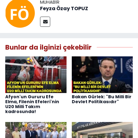
MUHABIR
Feyza Özay TOPUZ
Bunlar da ilginizi çekebilir
Afyon'un Gururu Efe
Bakan Gürlek: "Bu Milli Bir
Elma, Filenin Efeleri'nin
Devlet Politikasıdır"
U20 Milli Takım
kadrosunda!