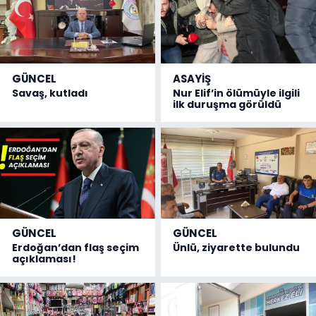
GÜNCEL
ASAYİŞ
Savaş, kutladı
Nur Elif’in ölümüyle ilgili
ilk duruşma görüldü
GÜNCEL
GÜNCEL
Erdoğan’dan flaş seçim
Ünlü, ziyarette bulundu
açıklaması!