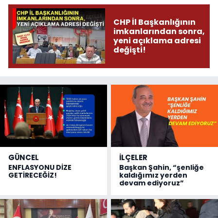
CHP İl Başkanlığının
imkanlarından sonra,
yeni açıklama adresi
değişti!
GÜNCEL
İLÇELER
ENFLASYONU DİZE
Başkan Şahin, “şenliğe
GETİRECEĞİZ!
kaldığımız yerden
devam ediyoruz”