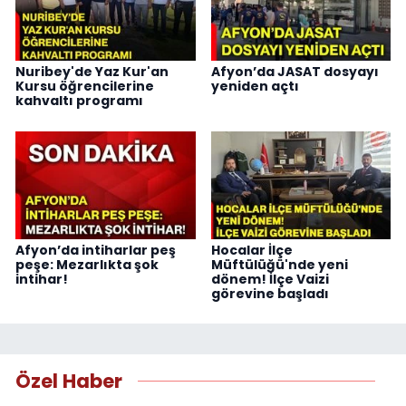
Nuribey'de Yaz Kur'an
Afyon’da JASAT dosyayı
Kursu öğrencilerine
yeniden açtı
kahvaltı programı
Afyon’da intiharlar peş
Hocalar İlçe
peşe: Mezarlıkta şok
Müftülüğü'nde yeni
intihar!
dönem! İlçe Vaizi
görevine başladı
Özel Haber