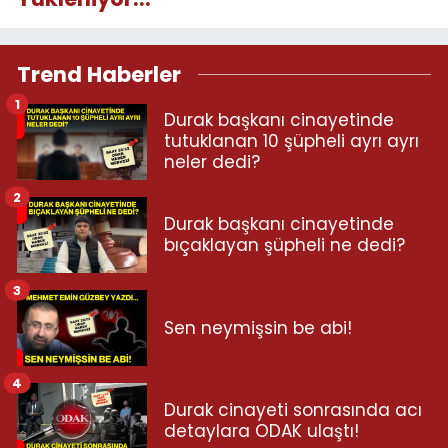
Trend Haberler
1
Durak başkanı cinayetinde
tutuklanan 10 şüpheli ayrı ayrı
neler dedi?
2
Durak başkanı cinayetinde
bıçaklayan şüpheli ne dedi?
3
Sen neymişsin be abi!
4
Durak cinayeti sonrasında acı
detaylara ODAK ulaştı!