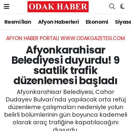
Resmi İlan
Afyon Haberleri
Ekonomi
Siyas
AFYONKARAHİSAR HABERLERİ
Nöbetçi Eczaneler
Resmi İlan
Hava Durumu
AFYON HABER PORTALI WWW.ODAKGAZETESI.COM
Afyonkarahisar
ASAYİŞ
Trafik Durumu
Belediyesi duyurdu! 9
saatlik trafik
GÜNCEL
Süper Lig Puan Durumu ve Fikstür
düzenlemesi başladı
SİYASET
Tüm Manşetler
Afyonkarahisar Belediyesi, Cahar
EĞİTİM
Son Dakika Haberleri
Dudayev Bulvarı'nda yapılacak orta refüj
düzenleme çalışmaları nedeniyle yolun
MAGAZİN
Haber Arşivi
belirli bölümlerinin gün boyunca kademeli
olarak araç trafiğine kapatılacağını
SAĞLIK
duyurdu.