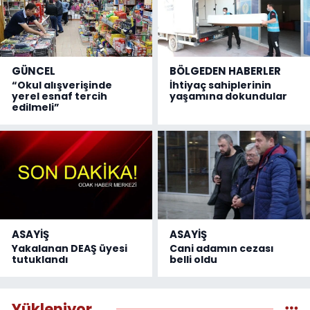
GÜNCEL
BÖLGEDEN HABERLER
“Okul alışverişinde
İhtiyaç sahiplerinin
yerel esnaf tercih
yaşamına dokundular
edilmeli”
ASAYİŞ
ASAYİŞ
Yakalanan DEAŞ üyesi
Cani adamın cezası
tutuklandı
belli oldu
Yükleniyor...