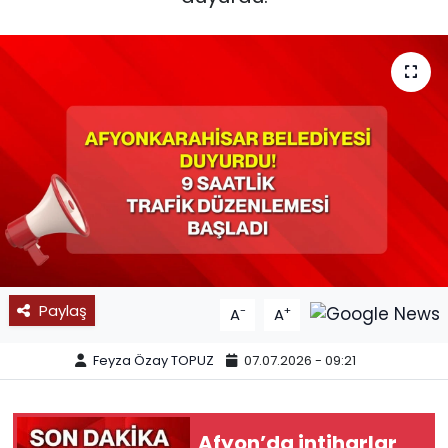
SPOR
11:11 MANŞET
Paylaş
-
+
A
A
Feyza Özay TOPUZ
07.07.2026 - 09:21
Afyon’da intiharlar