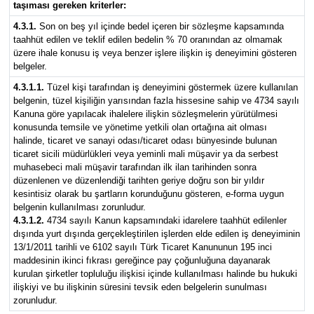
taşıması gereken kriterler:
4.3.1.
Son on beş yıl içinde bedel içeren bir sözleşme kapsamında
taahhüt edilen ve teklif edilen bedelin % 70 oranından az olmamak
üzere ihale konusu iş veya benzer işlere ilişkin iş deneyimini gösteren
belgeler.
4.3.1.1.
Tüzel kişi tarafından iş deneyimini göstermek üzere kullanılan
belgenin, tüzel kişiliğin yarısından fazla hissesine sahip ve 4734 sayılı
Kanuna göre yapılacak ihalelere ilişkin sözleşmelerin yürütülmesi
konusunda temsile ve yönetime yetkili olan ortağına ait olması
halinde, ticaret ve sanayi odası/ticaret odası bünyesinde bulunan
ticaret sicili müdürlükleri veya yeminli mali müşavir ya da serbest
muhasebeci mali müşavir tarafından ilk ilan tarihinden sonra
düzenlenen ve düzenlendiği tarihten geriye doğru son bir yıldır
kesintisiz olarak bu şartların korunduğunu gösteren, e-forma uygun
belgenin kullanılması zorunludur.
4.3.1.2.
4734 sayılı Kanun kapsamındaki idarelere taahhüt edilenler
dışında yurt dışında gerçekleştirilen işlerden elde edilen iş deneyiminin
13/1/2011 tarihli ve 6102 sayılı Türk Ticaret Kanununun 195 inci
maddesinin ikinci fıkrası gereğince pay çoğunluğuna dayanarak
kurulan şirketler topluluğu ilişkisi içinde kullanılması halinde bu hukuki
ilişkiyi ve bu ilişkinin süresini tevsik eden belgelerin sunulması
zorunludur.