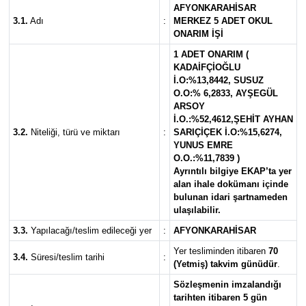
AFYONKARAHİSAR
3.1.
Adı
:
MERKEZ 5 ADET OKUL
ONARIM İŞİ
1 ADET ONARIM (
KADAİFÇİOĞLU
İ.O:%13,8442, SUSUZ
O.O:% 6,2833, AYŞEGÜL
ARSOY
İ.O.:%52,4612,ŞEHİT AYHAN
3.2.
Niteliği, türü ve miktarı
:
SARIÇİÇEK İ.O:%15,6274,
YUNUS EMRE
O.O.:%11,7839 )
Ayrıntılı bilgiye EKAP’ta yer
alan ihale dokümanı içinde
bulunan idari şartnameden
ulaşılabilir.
3.3.
Yapılacağı/teslim edileceği yer
:
AFYONKARAHİSAR
Yer tesliminden itibaren
70
3.4.
Süresi/teslim tarihi
:
(Yetmiş) takvim günüdür
.
Sözleşmenin imzalandığı
tarihten itibaren 5 gün