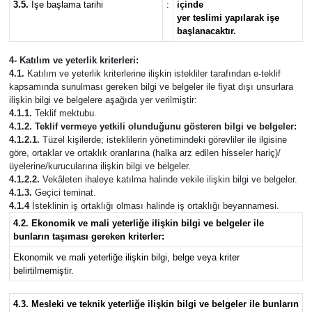
3.5.
İşe başlama tarihi
:
içinde
yer teslimi yapılarak işe
başlanacaktır.
4- Katılım ve yeterlik kriterleri:
4.1.
Katılım ve yeterlik kriterlerine ilişkin istekliler tarafından e-teklif
kapsamında sunulması gereken bilgi ve belgeler ile fiyat dışı unsurlara
ilişkin bilgi ve belgelere aşağıda yer verilmiştir:
4.1.1.
Teklif mektubu.
4.1.2. Teklif vermeye yetkili olunduğunu gösteren bilgi ve belgeler:
4.1.2.1.
Tüzel kişilerde; isteklilerin yönetimindeki görevliler ile ilgisine
göre, ortaklar ve ortaklık oranlarına (halka arz edilen hisseler hariç)/
üyelerine/kurucularına ilişkin bilgi ve belgeler.
4.1.2.2.
Vekâleten ihaleye katılma halinde vekile ilişkin bilgi ve belgeler.
4.1.3.
Geçici teminat.
4.1.4
İsteklinin iş ortaklığı olması halinde iş ortaklığı beyannamesi.
4.2. Ekonomik ve mali yeterliğe ilişkin bilgi ve belgeler ile
bunların taşıması gereken kriterler:
Ekonomik ve mali yeterliğe ilişkin bilgi, belge veya kriter
belirtilmemiştir.
4.3. Mesleki ve teknik yeterliğe ilişkin bilgi ve belgeler ile bunların