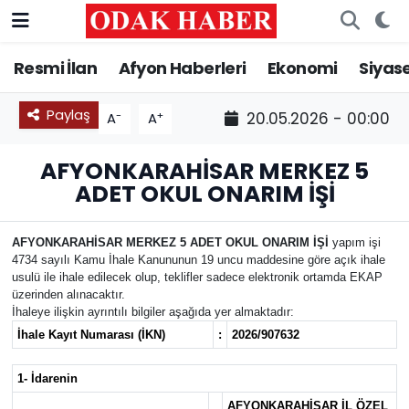
Resmi İlan
Afyon Haberleri
Ekonomi
Siyas
AFYONKARAHİSAR HABERLERİ
Nöbetçi Eczaneler
Resmi İlan
Hava Durumu
Paylaş
-
+
20.05.2026 - 00:00
A
A
ASAYİŞ
Trafik Durumu
AFYONKARAHİSAR MERKEZ 5
ADET OKUL ONARIM İŞİ
GÜNCEL
Süper Lig Puan Durumu ve Fikstür
AFYONKARAHİSAR MERKEZ 5 ADET OKUL ONARIM İŞİ
yapım işi
SİYASET
Tüm Manşetler
4734 sayılı Kamu İhale Kanununun 19 uncu maddesine göre açık ihale
usulü ile ihale edilecek olup, teklifler sadece elektronik ortamda EKAP
üzerinden alınacaktır.
EĞİTİM
Son Dakika Haberleri
İhaleye ilişkin ayrıntılı bilgiler aşağıda yer almaktadır:
İhale Kayıt Numarası (İKN)
:
2026/907632
MAGAZİN
Haber Arşivi
1- İdarenin
SAĞLIK
AFYONKARAHİSAR İL ÖZEL