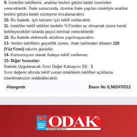
9-
İstekliler tekliflerini, anahtar teslimi götürü bedel üzerinden
vereceklerdir. İhale sonucunda, üzerine ihale yapılan istekliyle anahtar
teslimi götürü bedel sözleşme imzalanacaktır.
10-
Bu ihalede, işin tamamı için teklif verilecektir.
11-
İstekliler teklif ettikleri bedelin %3’ünden az olmamak üzere kendi
belirleyecekleri tutarda geçici teminat vereceklerdir.
12-
Bu ihalede elektronik eksiltme yapılmayacaktır.
13-
Verilen tekliflerin geçerlilik süresi, ihale tarihinden itibaren
120
(YüzYirmi)
takvim günüdür.
14-
Konsorsiyum olarak ihaleye teklif verilemez.
15- Diğer hususlar:
İhalede Uygulanacak Sınır Değer Katsayısı (N) :
1
Sınır değerin altında teklif sunan isteklilerin teklifleri açıklama
istenilmeksizin reddedilecektir.
#ilangovtr
Basın No ILN02470512