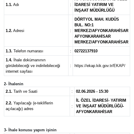
1.1.
Adı
:
İDARESİ YATIRIM VE
SPOR
İNŞAAT MÜDÜRLÜĞÜ
DÖRTYOL MAH. KUDÜS
11:11 MANŞET
BUL. NO:1
1.2.
Adresi
:
MERKEZ/AFYONKARAHİSAR
AFYONKARAHİSAR
MERKEZ/AFYONKARAHİSAR
1.3.
Telefon numarası
:
02722137910
1.4.
İhale dokümanının
görülebileceği ve indirilebileceği
:
https://ekap.kik.gov.tr/EKAP/
internet sayfası
2- İhalenin
2.1.
Tarih ve Saati
:
02.06.2026 - 15:30
İL ÖZEL İDARESİ- YATIRIM
2.2.
Yapılacağı (e-tekliflerin
:
VE İNŞAAT MÜDÜRLÜĞÜ-
açılacağı) adres
AFYONKARAHİSAR
3- İhale konusu yapım işinin