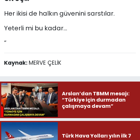
Her ikisi de halkın güvenini sarstılar.
Yeterli mi bu kadar...
”
Kaynak:
MERVE ÇELİK
Arslan’dan TBMM mesajı:
“Türkiye için durmadan
çalışmaya devam”
Türk Hava Yolları yılın ilk 7