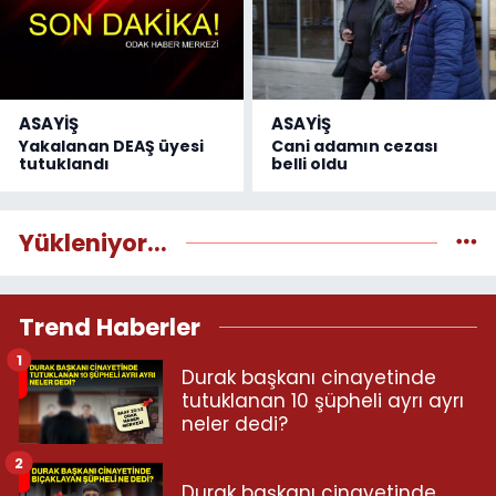
ASAYİŞ
ASAYİŞ
Yakalanan DEAŞ üyesi
Cani adamın cezası
tutuklandı
belli oldu
Yükleniyor...
Trend Haberler
1
Durak başkanı cinayetinde
tutuklanan 10 şüpheli ayrı ayrı
neler dedi?
2
Durak başkanı cinayetinde