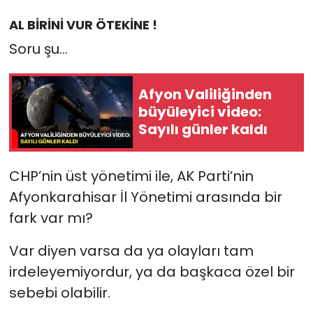
AL BİRİNİ VUR ÖTEKİNE !
Soru şu...
Afyon Valiliğinden
büyüleyici video:
Sayılı günler kaldı
CHP’nin üst yönetimi ile, AK Parti’nin
Afyonkarahisar İl Yönetimi arasında bir
fark var mı?
Var diyen varsa da ya olayları tam
irdeleyemiyordur, ya da başkaca özel bir
sebebi olabilir.