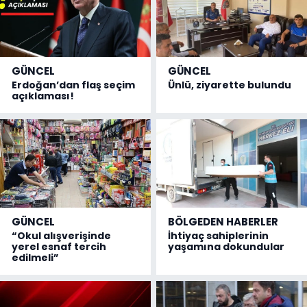
GÜNCEL
GÜNCEL
Erdoğan’dan flaş seçim
Ünlü, ziyarette bulundu
açıklaması!
GÜNCEL
BÖLGEDEN HABERLER
“Okul alışverişinde
İhtiyaç sahiplerinin
yerel esnaf tercih
yaşamına dokundular
edilmeli”