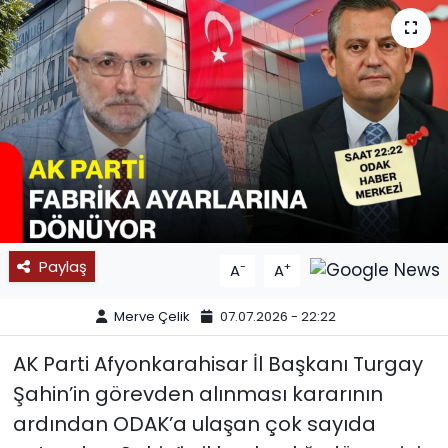
SPOR
11:11 MANŞET
Paylaş
-
+
A
A
Merve Çelik
07.07.2026 - 22:22
AK Parti Afyonkarahisar İl Başkanı Turgay
Şahin’in görevden alınması kararının
ardından ODAK’a ulaşan çok sayıda