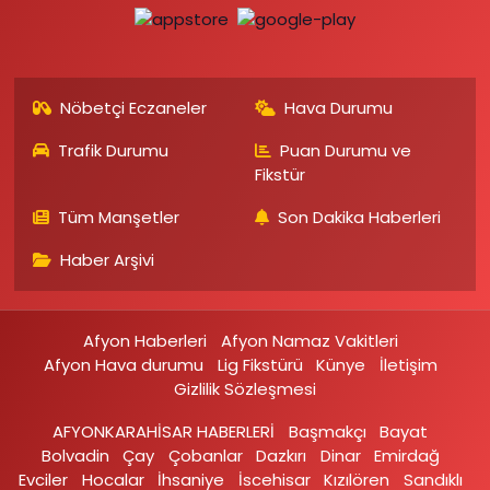
Nöbetçi Eczaneler
Hava Durumu
Trafik Durumu
Puan Durumu ve
Fikstür
Tüm Manşetler
Son Dakika Haberleri
Haber Arşivi
Afyon Haberleri
Afyon Namaz Vakitleri
Afyon Hava durumu
Lig Fikstürü
Künye
İletişim
Gizlilik Sözleşmesi
AFYONKARAHİSAR HABERLERİ
Başmakçı
Bayat
Bolvadin
Çay
Çobanlar
Dazkırı
Dinar
Emirdağ‎
Evciler‎
Hocalar
İhsaniye‎
İscehisar
Kızılören‎
Sandıklı‎