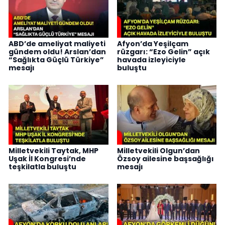
ABD’de ameliyat maliyeti
Afyon’da Yeşilçam
gündem oldu! Arslan’dan
rüzgarı: “Ezo Gelin” açık
“Sağlıkta Güçlü Türkiye”
havada izleyiciyle
mesajı
buluştu
Milletvekili Taytak, MHP
Milletvekili Olgun’dan
Uşak İl Kongresi’nde
Özsoy ailesine başsağlığı
teşkilatla buluştu
mesajı