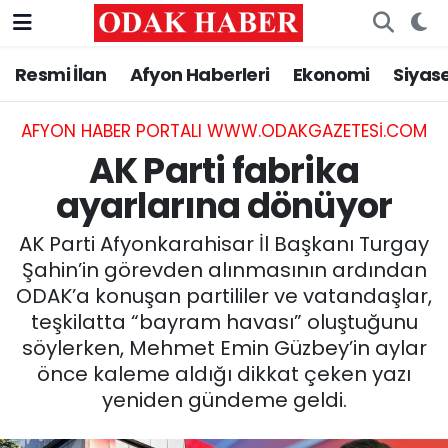
Resmi İlan
Afyon Haberleri
Ekonomi
Siyas
AFYONKARAHİSAR HABERLERİ
Nöbetçi Eczaneler
Resmi İlan
Hava Durumu
AFYON HABER PORTALI WWW.ODAKGAZETESI.COM
AK Parti fabrika
ASAYİŞ
Trafik Durumu
ayarlarına dönüyor
GÜNCEL
Süper Lig Puan Durumu ve Fikstür
AK Parti Afyonkarahisar İl Başkanı Turgay
Şahin’in görevden alınmasının ardından
SİYASET
Tüm Manşetler
ODAK’a konuşan partililer ve vatandaşlar,
teşkilatta “bayram havası” oluştuğunu
EĞİTİM
Son Dakika Haberleri
söylerken, Mehmet Emin Güzbey’in aylar
önce kaleme aldığı dikkat çeken yazı
MAGAZİN
Haber Arşivi
yeniden gündeme geldi.
SAĞLIK