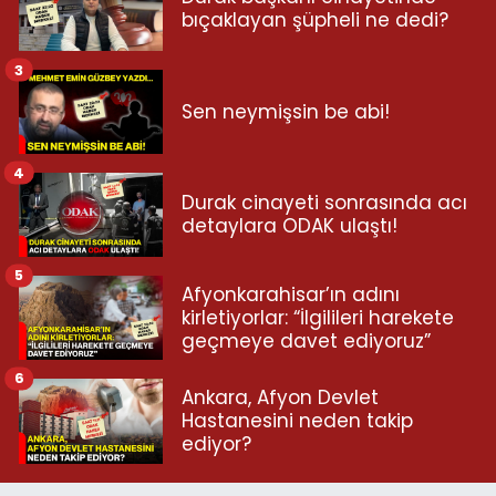
bıçaklayan şüpheli ne dedi?
3
Sen neymişsin be abi!
4
Durak cinayeti sonrasında acı
detaylara ODAK ulaştı!
5
Afyonkarahisar’ın adını
kirletiyorlar: “İlgilileri harekete
geçmeye davet ediyoruz”
6
Ankara, Afyon Devlet
Hastanesini neden takip
ediyor?