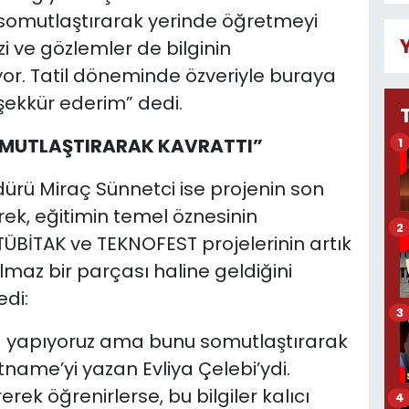
ri somutlaştırarak yerinde öğretmeyi
i ve gözlemler de bilginin
or. Tatil döneminde özveriyle buraya
ekkür ederim” dedi.
 SOMUTLAŞTIRARAK KAVRATTI”
1
üdürü Miraç Sünnetci ise projenin son
ek, eğitimin temel öznesinin
2
ÜBİTAK ve TEKNOFEST projelerinin artık
lmaz bir parçası haline geldiğini
edi:
3
da yapıyoruz ama bunu somutlaştırarak
tname’yi yazan Evliya Çelebi’ydi.
rek öğrenirlerse, bu bilgiler kalıcı
4