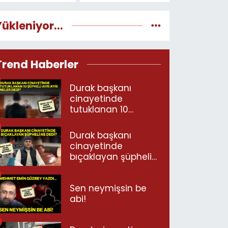
Yükleniyor...
Trend Haberler
Durak başkanı
cinayetinde
tutuklanan 10
şüpheli ayrı ayrı
neler dedi?
Durak başkanı
cinayetinde
bıçaklayan şüpheli
ne dedi?
Sen neymişsin be
abi!