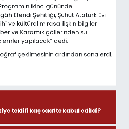
. Programın ikinci gününde
âh Efendi Şehitliği, Şuhut Atatürk Evi
î ve kültürel mirasa ilişkin bilgiler
Eber ve Karamık göllerinden su
zlemler yapılacak” dedi.
toğraf çekilmesinin ardından sona erdi.
iye teklifi kaç saatte kabul edildi?