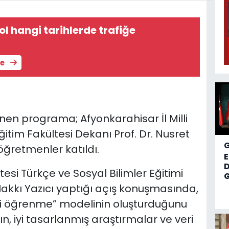
ol hangi tarihlerde trafiğe
le
nen programa; Afyonkarahisar İl Milli
itim Fakültesi Dekanı Prof. Dr. Nusret
ğretmenler katıldı.
D
esi Türkçe ve Sosyal Bilimler Eğitimi
G
Hakkı Yazıcı yaptığı açış konuşmasında,
elli öğrenme” modelinin oluşturduğunu
ın, iyi tasarlanmış araştırmalar ve veri