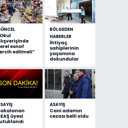
GÜNCEL
BÖLGEDEN
Okul
HABERLER
lışverişinde
İhtiyaç
erel esnaf
sahiplerinin
ercih edilmeli”
yaşamına
dokundular
SAYİŞ
ASAYİŞ
Yakalanan
Cani adamın
EAŞ üyesi
cezası belli oldu
utuklandı