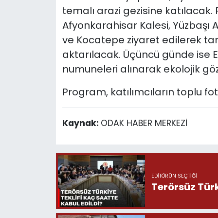
temalı arazi gezisine katılacak
Afyonkarahisar Kalesi, Yüzbaşı Ag
ve Kocatepe ziyaret edilerek tarih
aktarılacak. Üçüncü günde ise 
numuneleri alınarak ekolojik gö
Program, katılımcıların toplu fo
Kaynak:
ODAK HABER MERKEZİ
EDITÖRÜN SEÇTIĞI
Terörsüz Türk