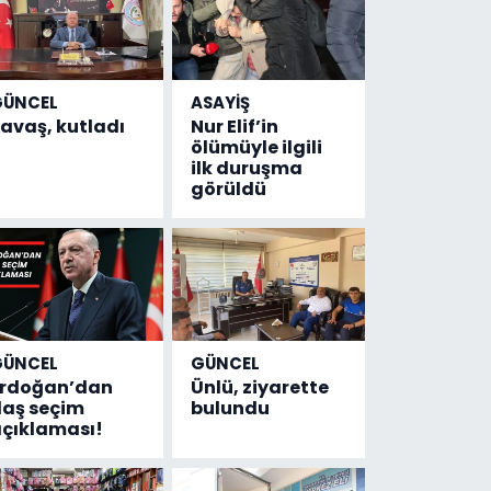
GÜNCEL
ASAYİŞ
avaş, kutladı
Nur Elif’in
ölümüyle ilgili
ilk duruşma
görüldü
GÜNCEL
GÜNCEL
Erdoğan’dan
Ünlü, ziyarette
laş seçim
bulundu
çıklaması!