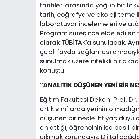
tarihleri arasında yoğun bir ta
tarih, coğrafya ve ekoloji temel
laboratuvar incelemeleri ve atöl
Program süresince elde edilen t
olarak TÜBİTAK’a sunulacak. Ayr
çaplı fayda sağlaması amacıyla, 
sunulmak üzere nitelikli bir ak
konuştu.
“ANALİTİK DÜŞÜNEN YENİ BİR NE
Eğitim Fakültesi Dekanı Prof. Dr.
artık sınıflarda yerinin olmadığın
düşünen bir nesle ihtiyaç duyu
anlattığı, öğrencinin ise pasif b
çıkmak zorundayız. Dijital çağda