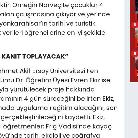
ktir. Örneğin Norveç’te çocuklar 4
 alan çalışmasına çıkıyor ve yerinde
nkarahisar’ın tarihi ve turistik
5
erileri öğrencilerine en iyi şekilde
6
K KANIT TOPLAYACAK”
hmet Akif Ersoy Üniversitesi Fen
ümü Dr. Öğretim Üyesi Evren Ekiz ise
yla yürütülecek proje hakkında
ramının 4 gün süreceğini belirten Ekiz,
hada uygulamalı eğitim alacağını, son
erçekleştirileceğini kaydetti. Ekiz,
öğretmenler; Frig Vadisi’nde kayaç
yü’nde tarih, ekoloji ve coğrafya