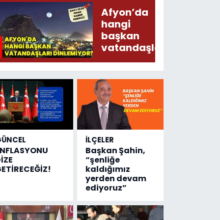
Şecaat
Afyon’da
Arz
hangi
Ederken
başkan
Sirkatin
vatandaşları
Söylermiş!
dinlemiyor?
GÜNCEL
İLÇELER
ENFLASYONU
Başkan Şahin,
İZE
“şenliğe
ETİRECEĞİZ!
kaldığımız
yerden devam
ediyoruz”