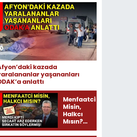
Afyon’daki kazada
yaralananlar yaşananları
ODAK’a anlattı
Menfaatci
Misin,
Halkcı
Mısın?
Merdi
Kıpti