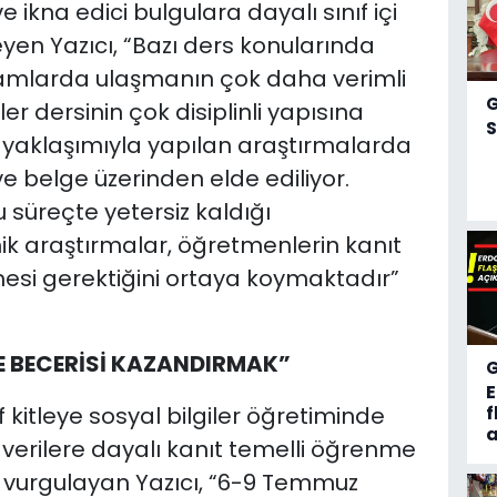
 ikna edici bulgulara dayalı sınıf içi
eyen Yazıcı, “Bazı ders konularında
ortamlarda ulaşmanın çok daha verimli
er dersinin çok disiplinli yapısına
S
yaklaşımıyla yapılan araştırmalarda
ve belge üzerinden elde ediliyor.
 süreçte yetersiz kaldığı
k araştırmalar, öğretmenlerin kanıt
lmesi gerektiğini ortaya koymaktadır”
E BECERİSİ KAZANDIRMAK”
 kitleye sosyal bilgiler öğretiminde
f
a
erilere dayalı kanıt temelli öğrenme
 vurgulayan Yazıcı, “6-9 Temmuz