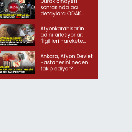
Durak cinayeti
sonrasında acı
detaylara ODAK
ulaştı!
Afyonkarahisar’ın
adını kirletiyorlar:
“İlgilileri harekete
geçmeye davet
ediyoruz”
Ankara, Afyon Devlet
Hastanesini neden
takip ediyor?