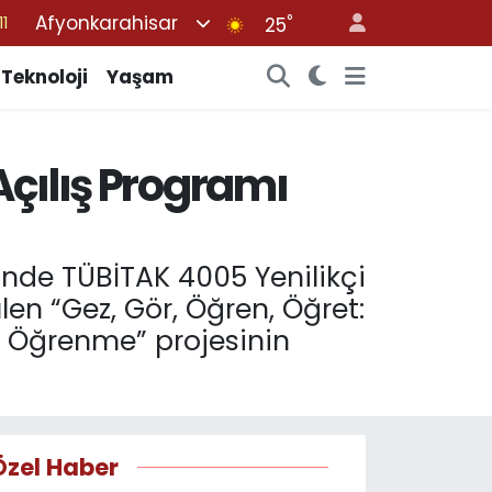
Afyonkarahisar
°
8
25
2
Teknoloji
Yaşam
8
3
Açılış Programı
4
11
inde TÜBİTAK 4005 Yenilikçi
n “Gez, Gör, Öğren, Öğret:
li Öğrenme” projesinin
Özel Haber