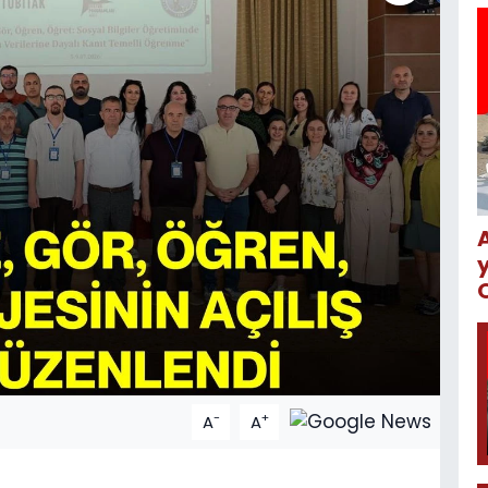
-
+
A
A