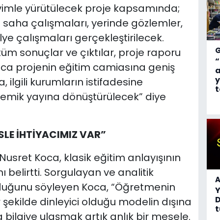
kvimle yürütülecek proje kapsamında;
li saha çalışmaları, yerinde gözlemler,
ye çalışmaları gerçekleştirilecek.
üm sonuçlar ve çıktılar, proje raporu
“
ıca projenin eğitim camiasına geniş
a
y
ilgili kurumların istifadesine
t
ademik yayına dönüştürülecek” diye
SLE İHTİYACIMIZ VAR”
 Nusret Koca, klasik eğitim anlayışının
ı belirtti. Sorgulayan ve analitik
A
lduğunu söyleyen Koca, “Öğretmenin
D
ir şekilde dinleyici olduğu modelin dışına
t
 bilgiye ulaşmak artık anlık bir mesele.