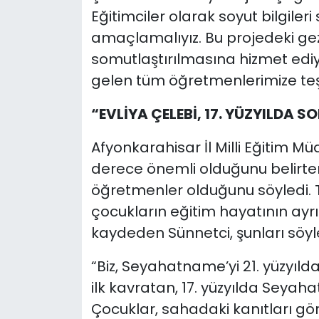
Eğitimciler olarak soyut bilgile
amaçlamalıyız. Bu projedeki gez
somutlaştırılmasına hizmet ediy
gelen tüm öğretmenlerimize teş
“EVLİYA ÇELEBİ, 17. YÜZYILDA
Afyonkarahisar İl Milli Eğitim M
derece önemli olduğunu belirter
öğretmenler olduğunu söyledi. T
çocukların eğitim hayatının ayrı
kaydeden Sünnetci, şunları söyl
“Biz, Seyahatname’yi 21. yüzyıl
ilk kavratan, 17. yüzyılda Seyaha
Çocuklar, sahadaki kanıtları göre