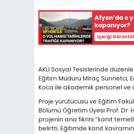
Afyon’da o y
kapanıyor?
İçeriği Görüntü
AKÜ Sosyal Tesislerinde düzenle
Eğitim Müdürü Miraç Sünnetci, Eğ
Koca ile akademik personel ve ö
Proje yürütücüsü ve Eğitim Fakült
Bölümü Öğretim Üyesi Prof. Dr. 
projenin ana fikrini “kanıt tem
belirtti. Eğitimde kanıt kavramın