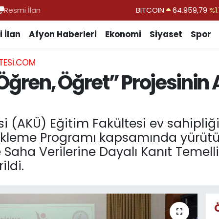
Resmi İlan
DOLAR
47,7436
%0.1
EURO
55,2510
%0.3
 İlan
Afyon Haberleri
Ekonomi
Siyaset
Spor
STERLİN
64,4811
%0.3
TESI.COM
GRAM ALTIN
6660.55
%0.0
Öğren, Öğret” Projesinin 
BİST100
13.779
%-1
BITCOIN
64.959,79
%1.
i (AKÜ) Eğitim Fakültesi ev sahipliğ
kleme Programı kapsamında yürütüle
e Saha Verilerine Dayalı Kanıt Temel
ildi.