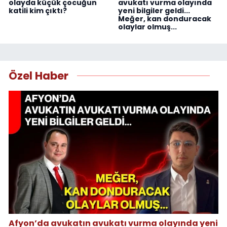
olayda küçük çocuğun
avukatı vurma olayında
katili kim çıktı?
yeni bilgiler geldi...
Meğer, kan donduracak
olaylar olmuş...
Özel Haber
Afyon’da avukatın avukatı vurma olayında yeni