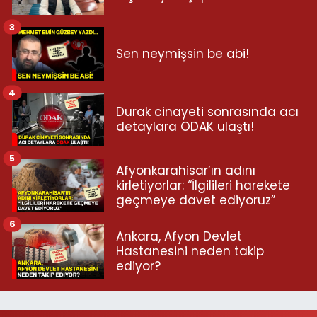
3
Sen neymişsin be abi!
4
Durak cinayeti sonrasında acı
detaylara ODAK ulaştı!
5
Afyonkarahisar’ın adını
kirletiyorlar: “İlgilileri harekete
geçmeye davet ediyoruz”
6
Ankara, Afyon Devlet
Hastanesini neden takip
ediyor?