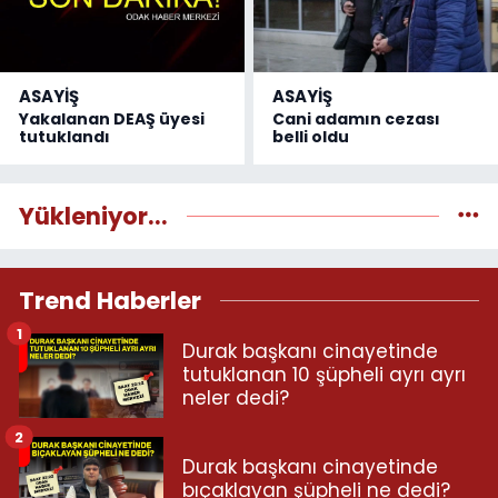
ASAYİŞ
ASAYİŞ
Yakalanan DEAŞ üyesi
Cani adamın cezası
tutuklandı
belli oldu
Yükleniyor...
Trend Haberler
1
Durak başkanı cinayetinde
tutuklanan 10 şüpheli ayrı ayrı
neler dedi?
2
Durak başkanı cinayetinde
bıçaklayan şüpheli ne dedi?