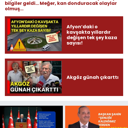
bilgiler geldi... Meğer, kan donduracak olaylar
olmuş...
Afyon’daki o
kavşakta yıllardır
değişen tek şey kaza
sayısı!
Akgöz günah çıkarttı