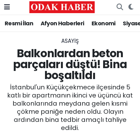
Resmi İlan
Afyon Haberleri
Ekonomi
Siyas
AFYONKARAHİSAR HABERLERİ
Nöbetçi Eczaneler
Resmi İlan
Hava Durumu
ASAYİŞ
Balkonlardan beton
ASAYİŞ
Trafik Durumu
parçaları düştü! Bina
boşaltıldı
GÜNCEL
Süper Lig Puan Durumu ve Fikstür
İstanbul'un Küçükçekmece ilçesinde 5
SİYASET
Tüm Manşetler
katlı bir apartmanın ikinci ve üçüncü kat
balkonlarında meydana gelen kısmi
EĞİTİM
Son Dakika Haberleri
çökme paniğe neden oldu. Olayın
ardından bina tedbir amaçlı tahliye
MAGAZİN
Haber Arşivi
edildi.
SAĞLIK