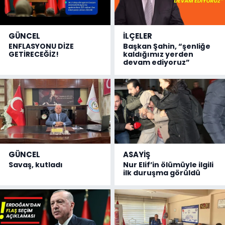
GÜNCEL
İLÇELER
ENFLASYONU DİZE
Başkan Şahin, “şenliğe
GETİRECEĞİZ!
kaldığımız yerden
devam ediyoruz”
GÜNCEL
ASAYİŞ
Savaş, kutladı
Nur Elif’in ölümüyle ilgili
ilk duruşma görüldü