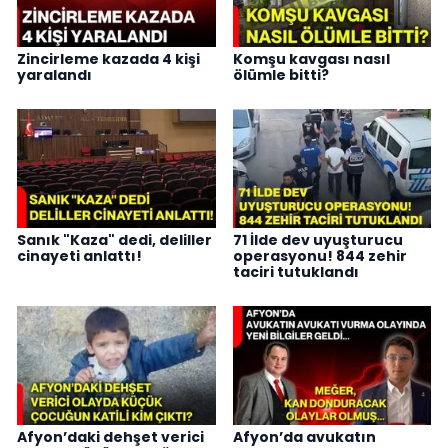
Zincirleme kazada 4 kişi
Komşu kavgası nasıl
yaralandı
ölümle bitti?
Sanık "Kaza" dedi, deliller
71 İlde dev uyuşturucu
cinayeti anlattı!
operasyonu! 844 zehir
taciri tutuklandı
Afyon’daki dehşet verici
Afyon’da avukatın