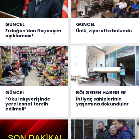
GÜNCEL
GÜNCEL
Erdoğan’dan flaş seçim
Ünlü, ziyarette bulundu
açıklaması!
GÜNCEL
BÖLGEDEN HABERLER
“Okul alışverişinde
İhtiyaç sahiplerinin
yerel esnaf tercih
yaşamına dokundular
edilmeli”