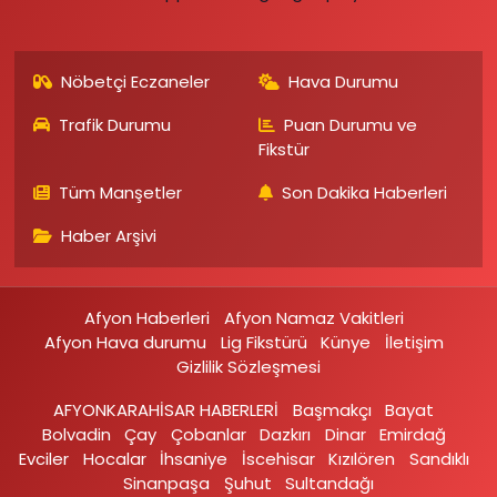
Nöbetçi Eczaneler
Hava Durumu
Trafik Durumu
Puan Durumu ve
Fikstür
Tüm Manşetler
Son Dakika Haberleri
Haber Arşivi
Afyon Haberleri
Afyon Namaz Vakitleri
Afyon Hava durumu
Lig Fikstürü
Künye
İletişim
Gizlilik Sözleşmesi
AFYONKARAHİSAR HABERLERİ
Başmakçı
Bayat
Bolvadin
Çay
Çobanlar
Dazkırı
Dinar
Emirdağ‎
Evciler‎
Hocalar
İhsaniye‎
İscehisar
Kızılören‎
Sandıklı‎
Sinanpaşa
Şuhut
Sultandağı