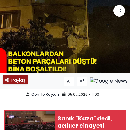
SPOR
11:11 MANŞET
Paylaş
-
+
A
A
Cemile Kaytan
05.07.2026 - 11:00
Sanık "Kaza" dedi,
deliller cinayeti