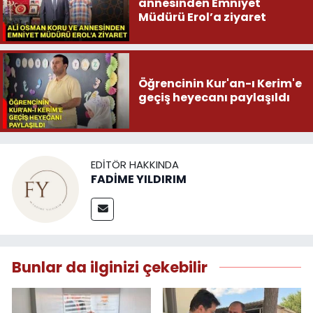
annesinden Emniyet
Müdürü Erol’a ziyaret
Öğrencinin Kur'an-ı Kerim'e
geçiş heyecanı paylaşıldı
EDITÖR HAKKINDA
FADİME YILDIRIM
Bunlar da ilginizi çekebilir