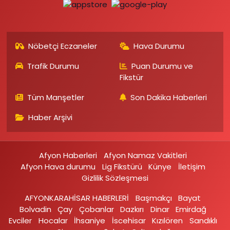
Nöbetçi Eczaneler
Hava Durumu
Trafik Durumu
Puan Durumu ve
Fikstür
Tüm Manşetler
Son Dakika Haberleri
Haber Arşivi
Afyon Haberleri
Afyon Namaz Vakitleri
Afyon Hava durumu
Lig Fikstürü
Künye
İletişim
Gizlilik Sözleşmesi
AFYONKARAHİSAR HABERLERİ
Başmakçı
Bayat
Bolvadin
Çay
Çobanlar
Dazkırı
Dinar
Emirdağ‎
Evciler‎
Hocalar
İhsaniye‎
İscehisar
Kızılören‎
Sandıklı‎