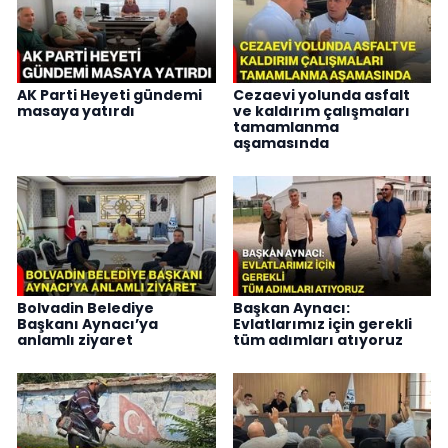
AK Parti Heyeti gündemi
Cezaevi yolunda asfalt
masaya yatırdı
ve kaldırım çalışmaları
tamamlanma
aşamasında
Bolvadin Belediye
Başkan Aynacı:
Başkanı Aynacı’ya
Evlatlarımız için gerekli
anlamlı ziyaret
tüm adımları atıyoruz