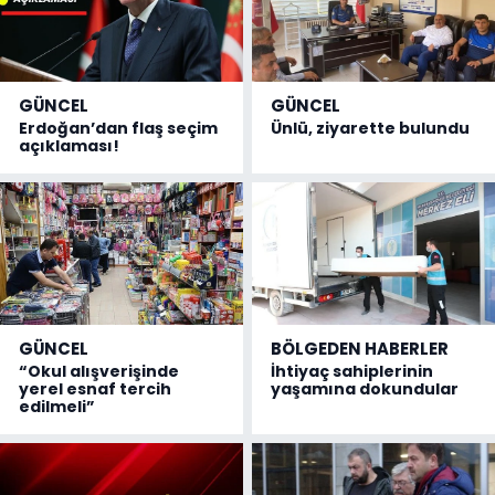
GÜNCEL
GÜNCEL
Erdoğan’dan flaş seçim
Ünlü, ziyarette bulundu
açıklaması!
GÜNCEL
BÖLGEDEN HABERLER
“Okul alışverişinde
İhtiyaç sahiplerinin
yerel esnaf tercih
yaşamına dokundular
edilmeli”