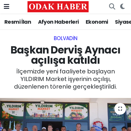
Resmi İlan
Afyon Haberleri
Ekonomi
Siyas
AFYONKARAHİSAR HABERLERİ
Nöbetçi Eczaneler
Resmi İlan
Hava Durumu
BOLVADIN
Başkan Derviş Aynacı
ASAYİŞ
Trafik Durumu
açılışa katıldı
GÜNCEL
Süper Lig Puan Durumu ve Fikstür
İlçemizde yeni faaliyete başlayan
YILDIRIM Market işyerinin açılışı,
SİYASET
Tüm Manşetler
düzenlenen törenle gerçekleştirildi.
EĞİTİM
Son Dakika Haberleri
MAGAZİN
Haber Arşivi
SAĞLIK