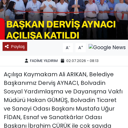
SPOR
11:11 MANŞET
Paylaş
-
+
A
A
FADİME YILDIRIM
02.07.2026 - 08:13
Açılışa Kaymakam Ali ARIKAN, Belediye
Başkanımız Derviş AYNACI, Bolvadin
Sosyal Yardımlaşma ve Dayanışma Vakfı
Müdürü Hakan GÜMÜŞ, Bolvadin Ticaret
ve Sanayi Odası Başkanı Mustafa Uğur
FİDAN, Esnaf ve Sanatkârlar Odası
Başkanı İbrahim ÇÜRÜK ile çok sayıda