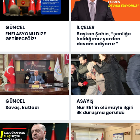
GÜNCEL
İLÇELER
ENFLASYONU DİZE
Başkan Şahin, “şenliğe
GETİRECEĞİZ!
kaldığımız yerden
devam ediyoruz”
GÜNCEL
ASAYİŞ
Savaş, kutladı
Nur Elif’in ölümüyle ilgili
ilk duruşma görüldü