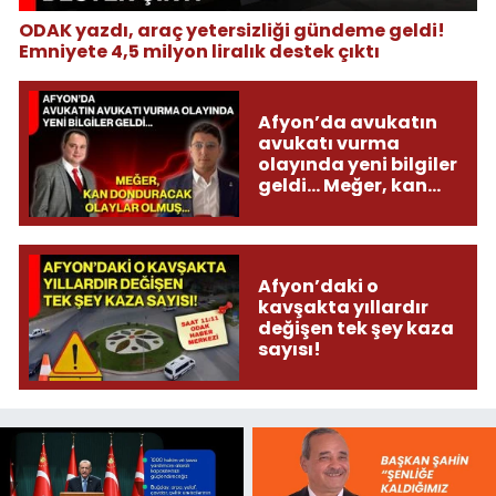
ODAK yazdı, araç yetersizliği gündeme geldi!
Emniyete 4,5 milyon liralık destek çıktı
Afyon’da avukatın
avukatı vurma
olayında yeni bilgiler
geldi... Meğer, kan
donduracak olaylar
olmuş...
Afyon’daki o
kavşakta yıllardır
değişen tek şey kaza
sayısı!