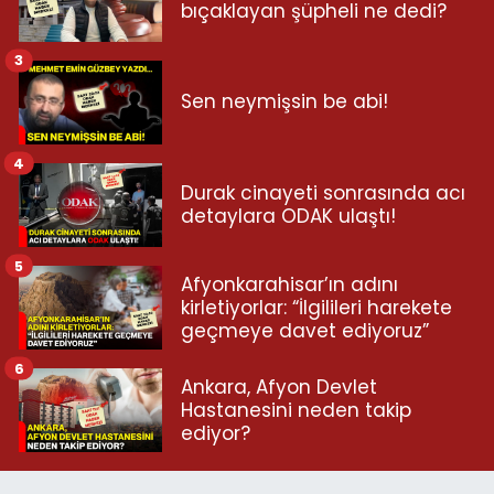
bıçaklayan şüpheli ne dedi?
3
Sen neymişsin be abi!
4
Durak cinayeti sonrasında acı
detaylara ODAK ulaştı!
5
Afyonkarahisar’ın adını
kirletiyorlar: “İlgilileri harekete
geçmeye davet ediyoruz”
6
Ankara, Afyon Devlet
Hastanesini neden takip
ediyor?