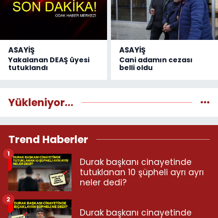
ASAYİŞ
ASAYİŞ
Yakalanan DEAŞ üyesi
Cani adamın cezası
tutuklandı
belli oldu
Yükleniyor...
Trend Haberler
1
Durak başkanı cinayetinde
tutuklanan 10 şüpheli ayrı ayrı
neler dedi?
2
Durak başkanı cinayetinde