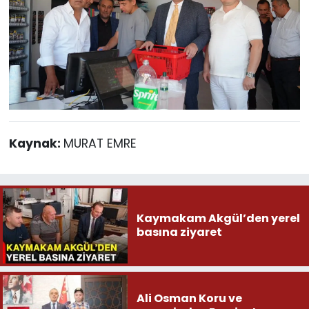
Kaynak:
MURAT EMRE
Kaymakam Akgül’den yerel
basına ziyaret
Ali Osman Koru ve