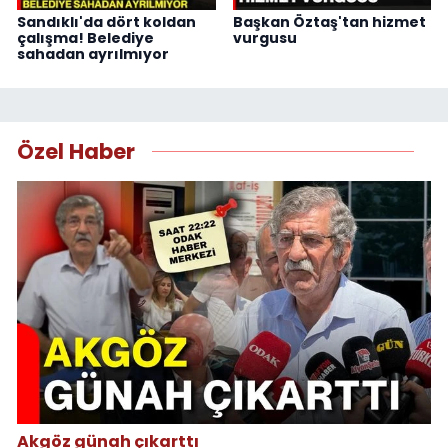
Sandıklı'da dört koldan
Başkan Öztaş'tan hizmet
çalışma! Belediye
vurgusu
sahadan ayrılmıyor
Özel Haber
Akgöz günah çıkarttı