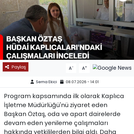
SPOR
11:11 MANŞET
Paylaş
-
+
A
A
Sema Ekici
08.07.2026 - 14:01
Program kapsamında ilk olarak Kaplıca
İşletme Müdürlüğü'nü ziyaret eden
Başkan Öztaş, oda ve apart dairelerde
devam eden yenileme çalışmaları
hakkında yetkililerden bilgi aldı. Daha