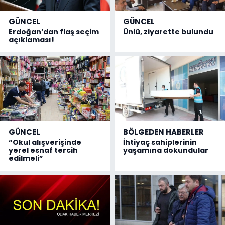
GÜNCEL
GÜNCEL
Erdoğan’dan flaş seçim
Ünlü, ziyarette bulundu
açıklaması!
GÜNCEL
BÖLGEDEN HABERLER
“Okul alışverişinde
İhtiyaç sahiplerinin
yerel esnaf tercih
yaşamına dokundular
edilmeli”