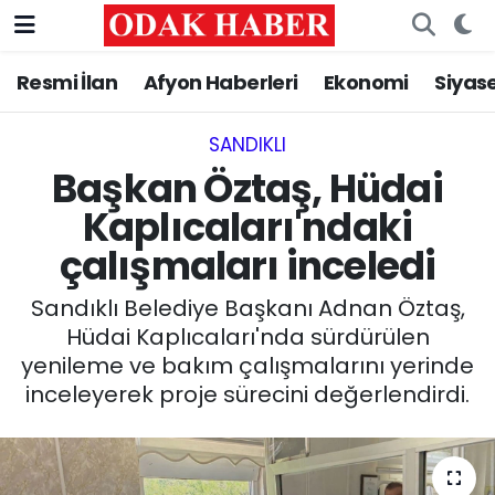
Resmi İlan
Afyon Haberleri
Ekonomi
Siyas
AFYONKARAHİSAR HABERLERİ
Nöbetçi Eczaneler
Resmi İlan
Hava Durumu
SANDIKLI‎
Başkan Öztaş, Hüdai
ASAYİŞ
Trafik Durumu
Kaplıcaları'ndaki
çalışmaları inceledi
GÜNCEL
Süper Lig Puan Durumu ve Fikstür
Sandıklı Belediye Başkanı Adnan Öztaş,
SİYASET
Tüm Manşetler
Hüdai Kaplıcaları'nda sürdürülen
yenileme ve bakım çalışmalarını yerinde
EĞİTİM
Son Dakika Haberleri
inceleyerek proje sürecini değerlendirdi.
MAGAZİN
Haber Arşivi
SAĞLIK