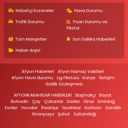
Nöbetçi Eczaneler
Hava Durumu
Trafik Durumu
Puan Durumu ve
Fikstür
Tüm Manşetler
Son Dakika Haberleri
Haber Arşivi
Afyon Haberleri
Afyon Namaz Vakitleri
Afyon Hava durumu
Lig Fikstürü
Künye
İletişim
Gizlilik Sözleşmesi
AFYONKARAHİSAR HABERLERİ
Başmakçı
Bayat
Bolvadin
Çay
Çobanlar
Dazkırı
Dinar
Emirdağ‎
Evciler‎
Hocalar
İhsaniye‎
İscehisar
Kızılören‎
Sandıklı‎
Sinanpaşa
Şuhut
Sultandağı