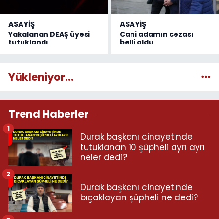
ASAYİŞ
ASAYİŞ
Yakalanan DEAŞ üyesi
Cani adamın cezası
tutuklandı
belli oldu
Yükleniyor...
Trend Haberler
1
Durak başkanı cinayetinde
tutuklanan 10 şüpheli ayrı ayrı
neler dedi?
2
Durak başkanı cinayetinde
bıçaklayan şüpheli ne dedi?