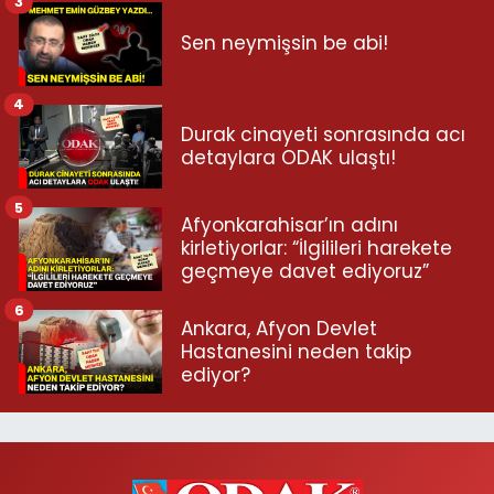
3
Sen neymişsin be abi!
4
Durak cinayeti sonrasında acı
detaylara ODAK ulaştı!
5
Afyonkarahisar’ın adını
kirletiyorlar: “İlgilileri harekete
geçmeye davet ediyoruz”
6
Ankara, Afyon Devlet
Hastanesini neden takip
ediyor?