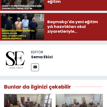
eğitim
Başmakçı'da yeni eğitim
yılı hazırlıkları okul
ziyaretleriyle
değerlendirildi
EDITÖR
Sema Ekici
Bunlar da ilginizi çekebilir