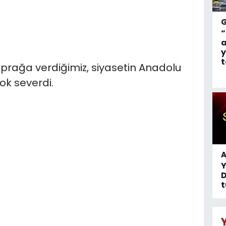
“
a
y
t
oprağa verdiğimiz, siyasetin Anadolu
çok severdi.
A
D
t