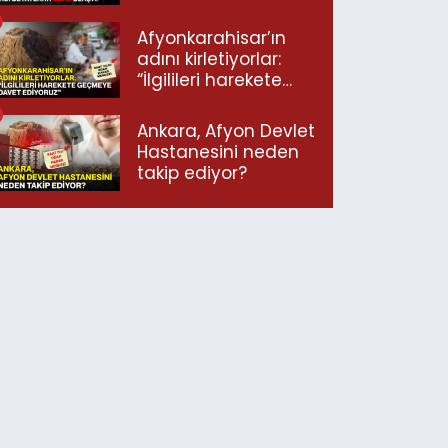
ulaştı!
Afyonkarahisar’ın
adını kirletiyorlar:
“İlgilileri harekete
geçmeye davet
ediyoruz”
Ankara, Afyon Devlet
Hastanesini neden
takip ediyor?