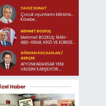
YAVUZ DONAT
Çocuk oyunlarını bilirsiniz...
Körebe...
MEHMET BOZKUŞ
Mehmet BOZKUŞ: İRAN–
ABD–İSRAİL KRİZİ VE KÜRESEL
GÜÇ REKABETİ
GÖKHAN KOCAASLAN /
GERÇEK
AFYONKARAHİSAR YENİ
VALİSİNİ KARŞILIYOR:
UŞAK’TAN GÜZEL SÖZLERLE
UĞURLANAN BİR İSİM!
Özel Haber