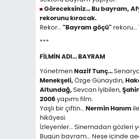
Göreceksiniz... Bu bayram,
Af
rekorunu kıracak.
Rekor...
"Bayram göçü"
rekoru...
***
FİLMİN ADI... BAYRAM
Yönetmen
Nazif Tunç...
Senary
Menekşeli,
Özge Günaydın,
Hak
Altundağ,
Sevcan İyibilen,
Şahi
2006
yapımı film.
Yaşlı bir çiftin...
Nermin Hanım
il
hikâyesi.
İzleyenler... Sinemadan gözleri ya
Bugün bayram... Neşe içinde geç