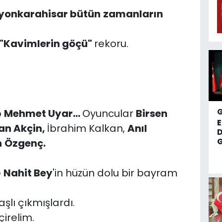
yonkarahisar bütün
zamanların
"Kavimlerin göçü"
rekoru.
o
Mehmet Uyar...
Oyuncular
Birsen
an Akçin,
İbrahim Kalkan,
Anıl
D
G
n
Özgenç.
e
Nahit Bey
'in hüzün dolu bir bayram
şlı çıkmışlardı.
irelim.