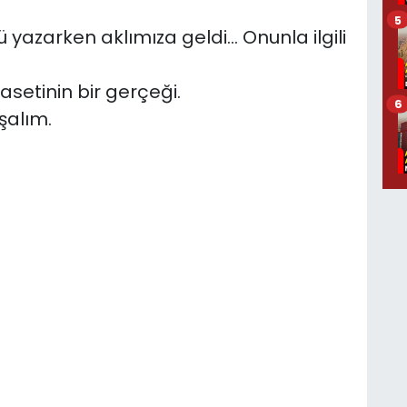
5
azarken aklımıza geldi... Onunla ilgili
asetinin bir gerçeği.
6
şalım.