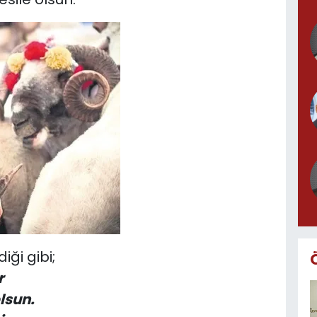
ği gibi;
r
lsun.