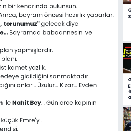
zın bir kenarında bulunsun.
 Amca, bayram öncesi hazırlık yaparlar.
S
,
torunumuz"
gelecek diye.
e...
Bayramda babaannesini ve
plan yapmışlardır.
 planı.
İstikamet yazlık.
dedeye gidildiğini sanmaktadır.
dığını anlar... Üzülür... Kızar... Evden
f
a
m
ile
Nahit Bey
... Günlerce kapının
rı küçük Emre'yi.
endisi.