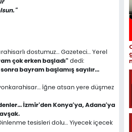
ir
lsun."
ahisarlı dostumuz... Gazeteci... Yerel
am çok erken başladı"
dedi:
m
sonra bayram başlamış
sayılır...
fyonkarahisar... İğne atsan yere düşmez
enler... İzmir'den
Konya'ya, Adana'ya
kavşak.
 Dinlenme tesisleri dolu... Yiyecek içecek