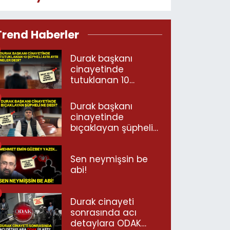
Trend Haberler
Durak başkanı
cinayetinde
tutuklanan 10
şüpheli ayrı ayrı
neler dedi?
Durak başkanı
cinayetinde
bıçaklayan şüpheli
ne dedi?
Sen neymişsin be
abi!
Durak cinayeti
sonrasında acı
detaylara ODAK