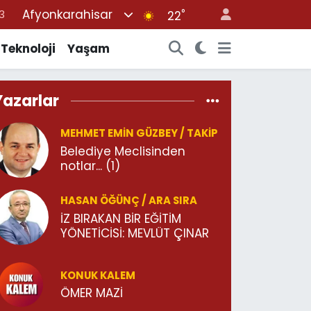
Afyonkarahisar
°
6
22
2
Teknoloji
Yaşam
7
4
Yazarlar
0
MEHMET EMİN GÜZBEY / TAKİP
3
Belediye Meclisinden
notlar... (1)
HASAN ÖĞÜNÇ / ARA SIRA
İZ BIRAKAN BİR EĞİTİM
YÖNETİCİSİ: MEVLÜT ÇINAR
KONUK KALEM
ÖMER MAZİ