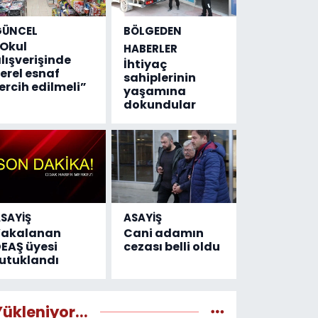
GÜNCEL
BÖLGEDEN
Okul
HABERLER
lışverişinde
İhtiyaç
erel esnaf
sahiplerinin
ercih edilmeli”
yaşamına
dokundular
SAYİŞ
ASAYİŞ
Yakalanan
Cani adamın
EAŞ üyesi
cezası belli oldu
utuklandı
Yükleniyor...