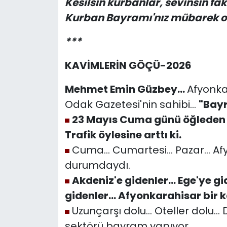
Kesilsin kurbanlar, sevinsin fak
Kurban Bayramı'nız mübarek o
***
KAVİMLERİN GÖÇÜ-2026
Mehmet Emin Güzbey...
Afyonkar
Odak Gazetesi'nin sahibi...
"Bayr
23 Mayıs Cuma günü öğleden
Trafik öylesine arttı ki.
Cuma... Cumartesi... Pazar... A
durumdaydı.
Akdeniz'e gidenler...
Ege'ye gid
gidenler...
Afyonkarahisar bir 
Uzunçarşı dolu... Oteller dolu...
sektörü bayram yapıyor.