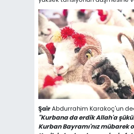
SPOR
11:11 MANŞET
Şair
Abdurrahim Karakoç'un dedi
"Kurbana da erdik Allah'a şükü
Kurban Bayramı'nız mübarek o