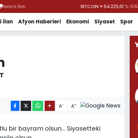
Resmi İlan
DOLAR
47,7143
%0.1
EURO
55,0317
%-0.0
 İlan
Afyon Haberleri
Ekonomi
Siyaset
Spor
STERLİN
64,2463
%0.0
GRAM ALTIN
6574.81
%1.4
BİST100
13.799
%7
m
BITCOIN
64.225,61
%-0.6
T
-
+
A
A
utlu bir bayram olsun... Siyasetteki
sile olsun.