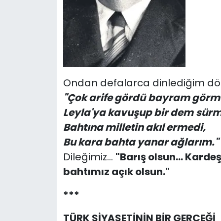
Ondan defalarca dinlediğim dör
"Çok arife gördü
bayram görme
Leyla'ya kavuşup bir dem
sürm
Bahtına milletin akıl ermedi,
Bu kara bahta yanar ağlarım."
Dileğimiz...
"Barış olsun...
Kardeşl
bahtımız açık olsun."
***
TÜRK SİYASETİNİN BİR GERÇEĞİ