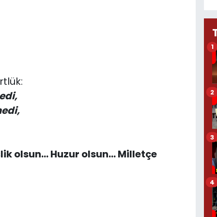
1
tlük:
2
di,
edi,
3
ik olsun... Huzur olsun... Milletçe
4