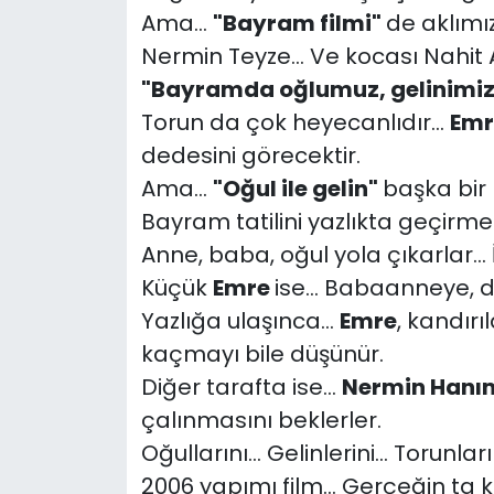
Ama...
"Bayram filmi"
de aklımı
Nermin Teyze... Ve kocası Nahit
"Bayramda oğlumuz, gelinimiz
Torun da çok heyecanlıdır...
Emr
dedesini görecektir.
Ama...
"Oğul ile gelin"
başka bir 
Bayram tatilini yazlıkta geçirme
Anne, baba, oğul yola çıkarlar... 
Küçük
Emre
ise... Babaanneye, 
Yazlığa ulaşınca...
Emre
, kandırıl
kaçmayı bile düşünür.
Diğer tarafta ise...
Nermin Hanı
çalınmasını beklerler.
Oğullarını... Gelinlerini... Torunla
2006 yapımı film... Gerçeğin ta k