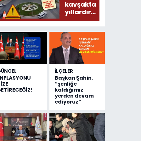
donduracak
kavşakta
olaylar
yıllardır
olmuş...
değişen
tek şey
kaza
sayısı!
GÜNCEL
İLÇELER
ENFLASYONU
Başkan Şahin,
İZE
“şenliğe
ETİRECEĞİZ!
kaldığımız
yerden devam
ediyoruz”