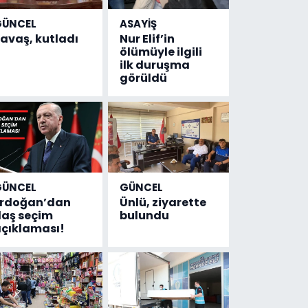
GÜNCEL
ASAYİŞ
avaş, kutladı
Nur Elif’in
ölümüyle ilgili
ilk duruşma
görüldü
GÜNCEL
GÜNCEL
Erdoğan’dan
Ünlü, ziyarette
laş seçim
bulundu
çıklaması!