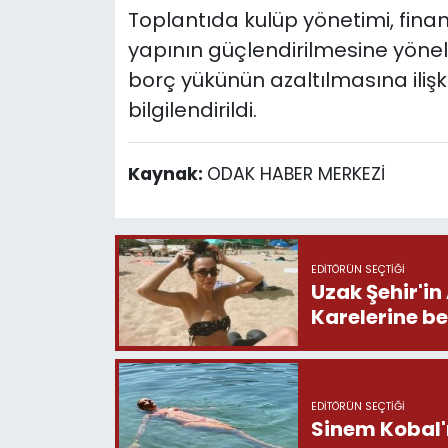
Toplantıda kulüp yönetimi, finan
yapının güçlendirilmesine yöneli
borç yükünün azaltılmasına iliş
bilgilendirildi.
Kaynak:
ODAK HABER MERKEZİ
EDITÖRÜN SEÇTIĞI
Uzak Şehir'in
Karelerine b
EDITÖRÜN SEÇTIĞI
Sinem Kobal'ı