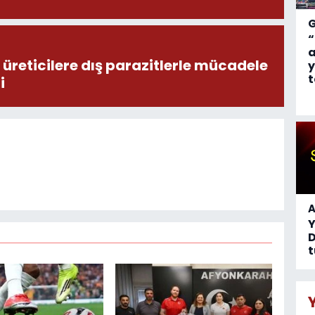
“
a
üreticilere dış parazitlerle mücadele
y
t
i
A
D
t