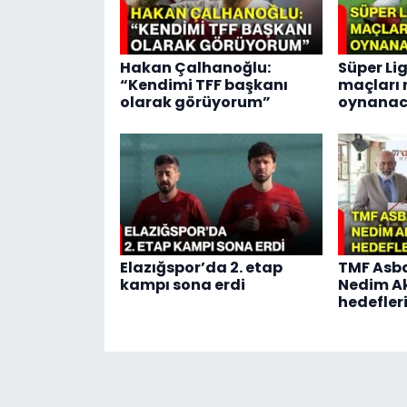
Hakan Çalhanoğlu:
Süper Lig
“Kendimi TFF başkanı
maçları
olarak görüyorum”
oynanac
Elazığspor’da 2. etap
TMF Asb
kampı sona erdi
Nedim Ak
hedefleri