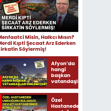
Menfaatci Misin, Halkcı Mısın?
Merdi Kıpti Şecaat Arz Ederken
Sirkatin Söylermiş!
Afyon’da
hangi
başkan
vatandaşları
dinlemiyor?
Özel
Hastaneden