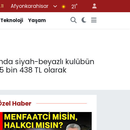
Afyonkarahisar
°
21
18
32
Teknoloji
Yaşam
38
03
14
ı'nda siyah-beyazlı kulübün
5 bin 438 TL olarak
Özel Haber