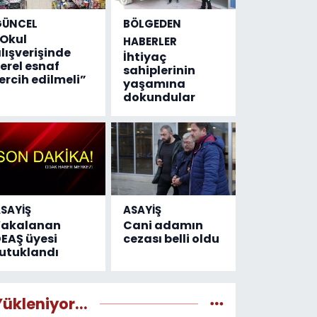
GÜNCEL
BÖLGEDEN
Okul
HABERLER
lışverişinde
İhtiyaç
erel esnaf
sahiplerinin
ercih edilmeli”
yaşamına
dokundular
SAYİŞ
ASAYİŞ
Yakalanan
Cani adamın
EAŞ üyesi
cezası belli oldu
utuklandı
Yükleniyor...