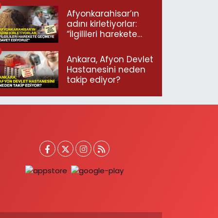
Afyonkarahisar’ın
adını kirletiyorlar:
“İlgilileri harekete
geçmeye davet
ediyoruz”
Ankara, Afyon Devlet
Hastanesini neden
takip ediyor?