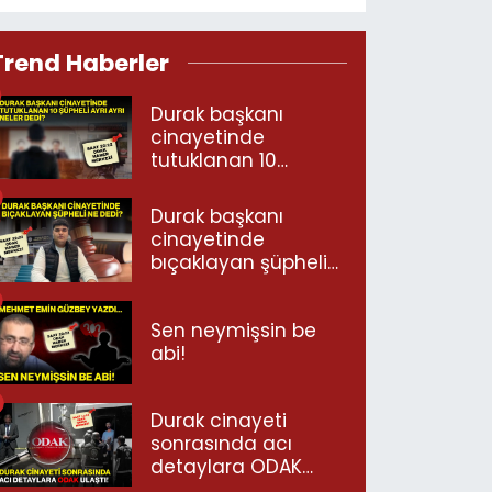
Trend Haberler
Durak başkanı
cinayetinde
tutuklanan 10
şüpheli ayrı ayrı
neler dedi?
Durak başkanı
cinayetinde
bıçaklayan şüpheli
ne dedi?
Sen neymişsin be
abi!
Durak cinayeti
sonrasında acı
detaylara ODAK
ulaştı!