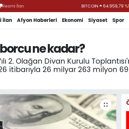
Resmi İlan
DOLAR
47,7436
%0.
EURO
55,2510
%0.
 İlan
Afyon Haberleri
Ekonomi
Siyaset
Spor
STERLİN
64,4811
%0.
GRAM ALTIN
6660.55
%0.
 borcu ne kadar?
BİST100
13.779
%-
ılı 2. Olağan Divan Kurulu Toplantıs
 itibarıyla 26 milyar 263 milyon 69