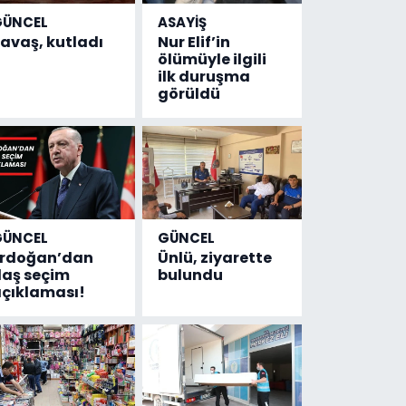
GÜNCEL
ASAYİŞ
avaş, kutladı
Nur Elif’in
ölümüyle ilgili
ilk duruşma
görüldü
GÜNCEL
GÜNCEL
Erdoğan’dan
Ünlü, ziyarette
laş seçim
bulundu
çıklaması!