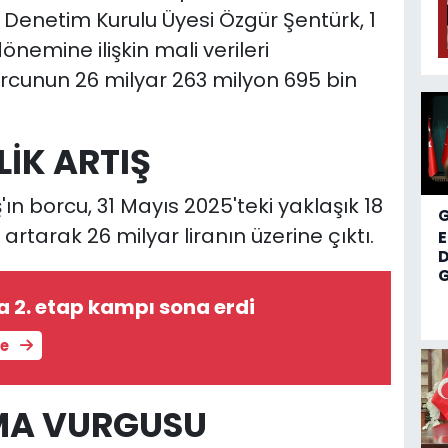
 Denetim Kurulu Üyesi Özgür Şentürk, 1
nemine ilişkin mali verileri
rcunun 26 milyar 263 milyon 695 bin
İK ARTIŞ
ın borcu, 31 Mayıs 2025'teki yaklaşık 18
artarak 26 milyar liranın üzerine çıktı.
D
G
a 2. etap kampı sona erdi
le
MA VURGUSU