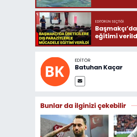
EDITÖRÜN SEÇTIĞI
Başmakçı’da 
eğitimi verild
EDITÖR
Batuhan Kaçar
Bunlar da ilginizi çekebilir