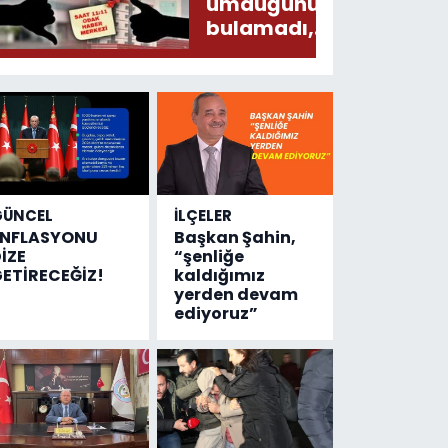
umduğunu
bulamadı,
Devlet
Hastanesinde
sonuç aldı
GÜNCEL
İLÇELER
ENFLASYONU
Başkan Şahin,
İZE
“şenliğe
ETİRECEĞİZ!
kaldığımız
yerden devam
ediyoruz”