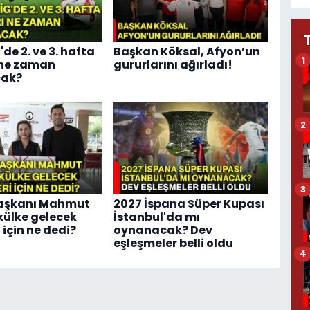
'de 2. ve 3. hafta
Başkan Köksal, Afyon’un
1
 ne zaman
gururlarını ağırladı!
ak?
2
3
aşkanı Mahmut
2027 İspana Süper Kupası
ülke gelecek
İstanbul'da mı
 için ne dedi?
oynanacak? Dev
eşleşmeler belli oldu
4