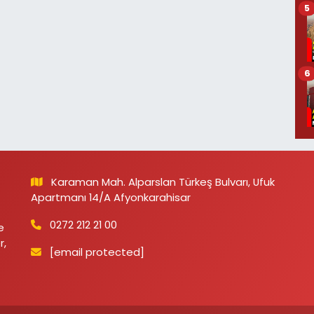
5
6
Karaman Mah. Alparslan Türkeş Bulvarı, Ufuk
Apartmanı 14/A Afyonkarahisar
0272 212 21 00
e
r,
[email protected]