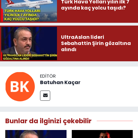
Türk Hava Yolları yılın ilk 7
ayında kaç yolcu taşıdı?
UltraAslan lideri
Sebahattin Şirin gözaltına
alındı
EDITÖR
Batuhan Kaçar
Bunlar da ilginizi çekebilir