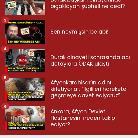
bıçaklayan şüpheli ne dedi?
3
Sen neymişsin be abi!
4
Durak cinayeti sonrasında acı
detaylara ODAK ulaştı!
5
Afyonkarahisar’ın adını
kirletiyorlar: “İlgilileri harekete
geçmeye davet ediyoruz”
6
Ankara, Afyon Devlet
Hastanesini neden takip
ediyor?