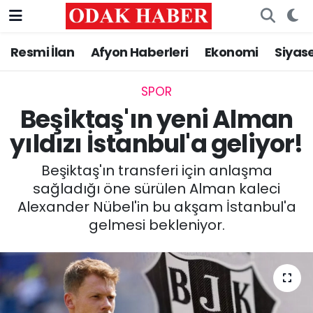
Resmi İlan
Afyon Haberleri
Ekonomi
Siyas
AFYONKARAHİSAR HABERLERİ
Nöbetçi Eczaneler
Resmi İlan
Hava Durumu
SPOR
Beşiktaş'ın yeni Alman
ASAYİŞ
Trafik Durumu
yıldızı İstanbul'a geliyor!
GÜNCEL
Süper Lig Puan Durumu ve Fikstür
Beşiktaş'ın transferi için anlaşma
sağladığı öne sürülen Alman kaleci
SİYASET
Tüm Manşetler
Alexander Nübel'in bu akşam İstanbul'a
gelmesi bekleniyor.
EĞİTİM
Son Dakika Haberleri
MAGAZİN
Haber Arşivi
SAĞLIK