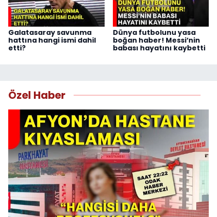
Galatasaray savunma
Dünya futbolunu yasa
hattına hangi ismi dahil
boğan haber! Messi’nin
etti?
babası hayatını kaybetti
Özel Haber