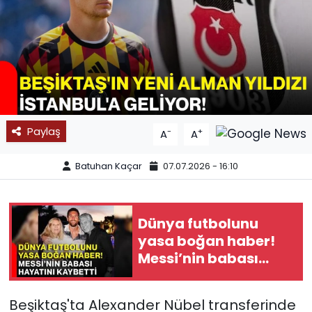
SPOR
11:11 MANŞET
Paylaş
-
+
A
A
Batuhan Kaçar
07.07.2026 - 16:10
Dünya futbolunu
yasa boğan haber!
Messi’nin babası
hayatını kaybetti
Beşiktaş'ta Alexander Nübel transferinde