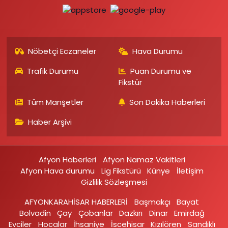
Nöbetçi Eczaneler
Hava Durumu
Trafik Durumu
Puan Durumu ve
Fikstür
Tüm Manşetler
Son Dakika Haberleri
Haber Arşivi
Afyon Haberleri
Afyon Namaz Vakitleri
Afyon Hava durumu
Lig Fikstürü
Künye
İletişim
Gizlilik Sözleşmesi
AFYONKARAHİSAR HABERLERİ
Başmakçı
Bayat
Bolvadin
Çay
Çobanlar
Dazkırı
Dinar
Emirdağ‎
Evciler‎
Hocalar
İhsaniye‎
İscehisar
Kızılören‎
Sandıklı‎