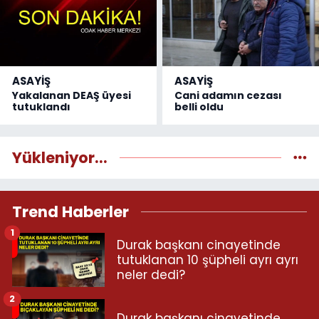
ASAYİŞ
ASAYİŞ
Yakalanan DEAŞ üyesi
Cani adamın cezası
tutuklandı
belli oldu
Yükleniyor...
Trend Haberler
1
Durak başkanı cinayetinde
tutuklanan 10 şüpheli ayrı ayrı
neler dedi?
2
Durak başkanı cinayetinde