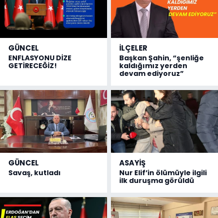
GÜNCEL
İLÇELER
ENFLASYONU DİZE
Başkan Şahin, “şenliğe
GETİRECEĞİZ!
kaldığımız yerden
devam ediyoruz”
GÜNCEL
ASAYİŞ
Savaş, kutladı
Nur Elif’in ölümüyle ilgili
ilk duruşma görüldü