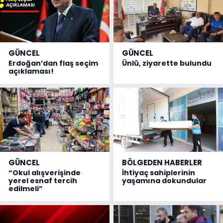
GÜNCEL
GÜNCEL
Erdoğan’dan flaş seçim
Ünlü, ziyarette bulundu
açıklaması!
GÜNCEL
BÖLGEDEN HABERLER
“Okul alışverişinde
İhtiyaç sahiplerinin
yerel esnaf tercih
yaşamına dokundular
edilmeli”