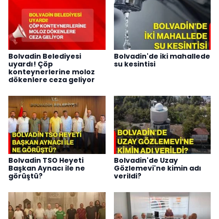
Bolvadin Belediyesi
Bolvadin'de iki mahallede
uyardı! Çöp
su kesintisi
konteynerlerine moloz
dökenlere ceza geliyor
Bolvadin TSO Heyeti
Bolvadin'de Uzay
Başkan Aynacı ile ne
Gözlemevi'ne kimin adı
görüştü?
verildi?