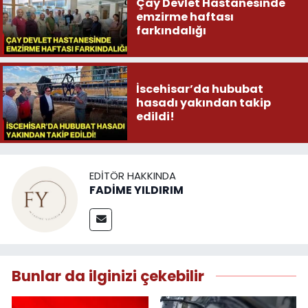
Çay Devlet Hastanesinde
emzirme haftası
farkındalığı
İscehisar’da hububat
hasadı yakından takip
edildi!
EDITÖR HAKKINDA
FADİME YILDIRIM
Bunlar da ilginizi çekebilir