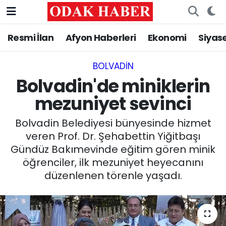
Resmi İlan
Afyon Haberleri
Ekonomi
Siyas
AFYONKARAHİSAR HABERLERİ
Nöbetçi Eczaneler
Resmi İlan
Hava Durumu
BOLVADIN
Bolvadin'de miniklerin
ASAYİŞ
Trafik Durumu
mezuniyet sevinci
GÜNCEL
Süper Lig Puan Durumu ve Fikstür
Bolvadin Belediyesi bünyesinde hizmet
veren Prof. Dr. Şehabettin Yiğitbaşı
SİYASET
Tüm Manşetler
Gündüz Bakımevinde eğitim gören minik
öğrenciler, ilk mezuniyet heyecanını
EĞİTİM
Son Dakika Haberleri
düzenlenen törenle yaşadı.
MAGAZİN
Haber Arşivi
SAĞLIK