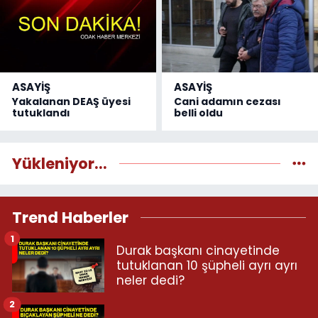
ASAYİŞ
ASAYİŞ
Yakalanan DEAŞ üyesi
Cani adamın cezası
tutuklandı
belli oldu
Yükleniyor...
Trend Haberler
1
Durak başkanı cinayetinde
tutuklanan 10 şüpheli ayrı ayrı
neler dedi?
2