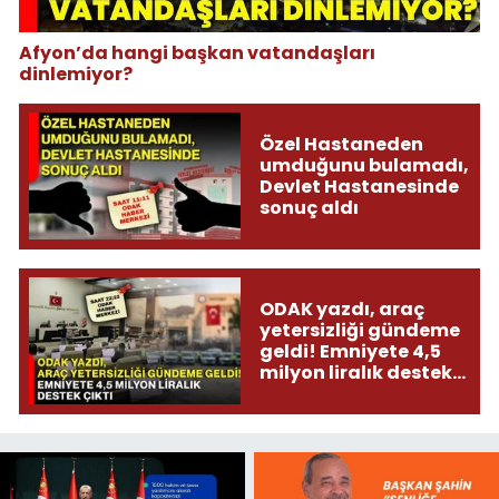
Afyon’da hangi başkan vatandaşları
dinlemiyor?
Özel Hastaneden
umduğunu bulamadı,
Devlet Hastanesinde
sonuç aldı
ODAK yazdı, araç
yetersizliği gündeme
geldi! Emniyete 4,5
milyon liralık destek
çıktı