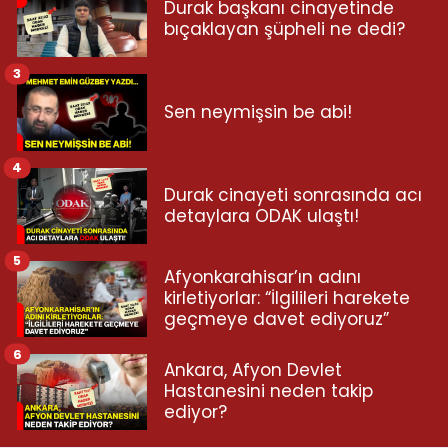
Durak başkanı cinayetinde
bıçaklayan şüpheli ne dedi?
3
Sen neymişsin be abi!
4
Durak cinayeti sonrasında acı
detaylara ODAK ulaştı!
5
Afyonkarahisar’ın adını
kirletiyorlar: “İlgilileri harekete
geçmeye davet ediyoruz”
6
Ankara, Afyon Devlet
Hastanesini neden takip
ediyor?