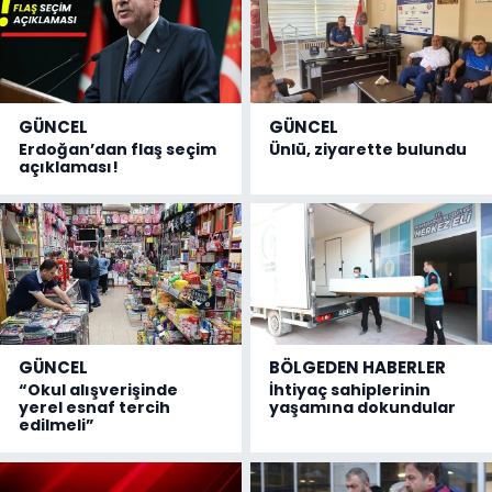
GÜNCEL
GÜNCEL
Erdoğan’dan flaş seçim
Ünlü, ziyarette bulundu
açıklaması!
GÜNCEL
BÖLGEDEN HABERLER
“Okul alışverişinde
İhtiyaç sahiplerinin
yerel esnaf tercih
yaşamına dokundular
edilmeli”