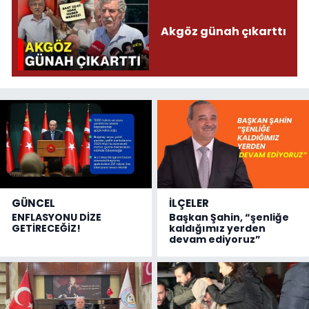
Akgöz günah çıkarttı
GÜNCEL
İLÇELER
ENFLASYONU DİZE
Başkan Şahin, “şenliğe
GETİRECEĞİZ!
kaldığımız yerden
devam ediyoruz”