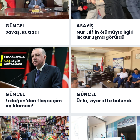
GÜNCEL
ASAYİŞ
Savaş, kutladı
Nur Elif’in ölümüyle ilgili
ilk duruşma görüldü
GÜNCEL
GÜNCEL
Erdoğan’dan flaş seçim
Ünlü, ziyarette bulundu
açıklaması!