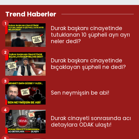
Trend Haberler
1
Durak başkanı cinayetinde
tutuklanan 10 şüpheli ayrı ayrı
neler dedi?
2
Durak başkanı cinayetinde
bıçaklayan şüpheli ne dedi?
3
Sen neymişsin be abi!
4
Durak cinayeti sonrasında acı
detaylara ODAK ulaştı!
5