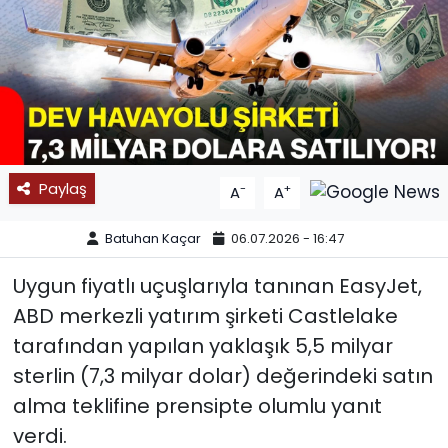
SPOR
11:11 MANŞET
Paylaş
-
+
A
A
Batuhan Kaçar
06.07.2026 - 16:47
Uygun fiyatlı uçuşlarıyla tanınan EasyJet,
ABD merkezli yatırım şirketi Castlelake
tarafından yapılan yaklaşık 5,5 milyar
sterlin (7,3 milyar dolar) değerindeki satın
alma teklifine prensipte olumlu yanıt
verdi.