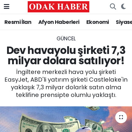
Resmi İlan
Afyon Haberleri
Ekonomi
Siyas
AFYONKARAHİSAR HABERLERİ
Nöbetçi Eczaneler
Resmi İlan
Hava Durumu
GÜNCEL
Dev havayolu şirketi 7,3
ASAYİŞ
Trafik Durumu
milyar dolara satılıyor!
GÜNCEL
Süper Lig Puan Durumu ve Fikstür
İngiltere merkezli hava yolu şirketi
EasyJet, ABD'li yatırım şirketi Castlelake'in
SİYASET
Tüm Manşetler
yaklaşık 7,3 milyar dolarlık satın alma
teklifine prensipte olumlu yaklaştı.
EĞİTİM
Son Dakika Haberleri
MAGAZİN
Haber Arşivi
SAĞLIK