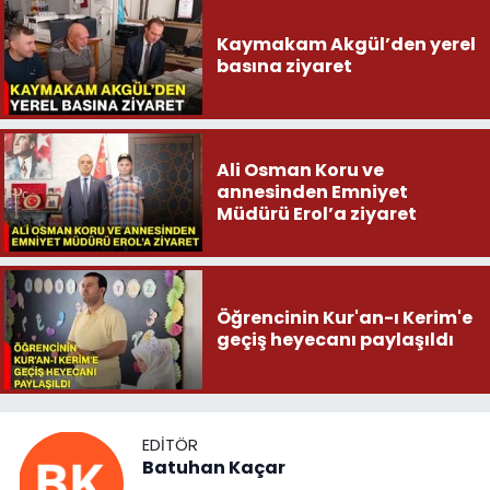
Kaymakam Akgül’den yerel
basına ziyaret
Ali Osman Koru ve
annesinden Emniyet
Müdürü Erol’a ziyaret
Öğrencinin Kur'an-ı Kerim'e
geçiş heyecanı paylaşıldı
EDITÖR
Batuhan Kaçar