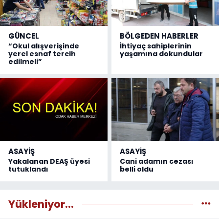
GÜNCEL
BÖLGEDEN HABERLER
“Okul alışverişinde
İhtiyaç sahiplerinin
yerel esnaf tercih
yaşamına dokundular
edilmeli”
ASAYİŞ
ASAYİŞ
Yakalanan DEAŞ üyesi
Cani adamın cezası
tutuklandı
belli oldu
Yükleniyor...