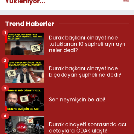
Yükleniyor...
Trend Haberler
1
Durak başkanı cinayetinde
tutuklanan 10 şüpheli ayrı ayrı
neler dedi?
2
Durak başkanı cinayetinde
bıçaklayan şüpheli ne dedi?
3
Sen neymişsin be abi!
4
Durak cinayeti sonrasında acı
detaylara ODAK ulaştı!