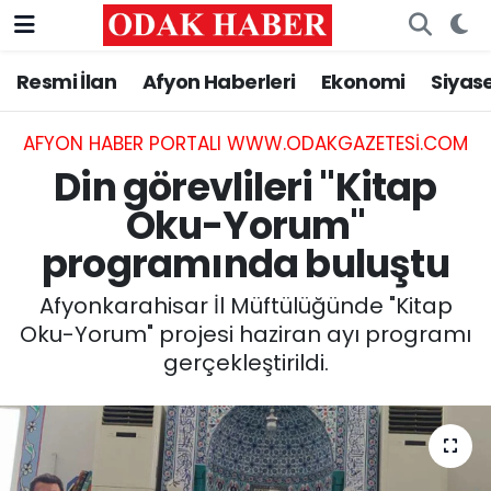
Resmi İlan
Afyon Haberleri
Ekonomi
Siyas
AFYONKARAHİSAR HABERLERİ
Nöbetçi Eczaneler
Resmi İlan
Hava Durumu
AFYON HABER PORTALI WWW.ODAKGAZETESI.COM
Din görevlileri "Kitap
ASAYİŞ
Trafik Durumu
Oku-Yorum"
programında buluştu
GÜNCEL
Süper Lig Puan Durumu ve Fikstür
Afyonkarahisar İl Müftülüğünde "Kitap
SİYASET
Tüm Manşetler
Oku-Yorum" projesi haziran ayı programı
gerçekleştirildi.
EĞİTİM
Son Dakika Haberleri
MAGAZİN
Haber Arşivi
SAĞLIK