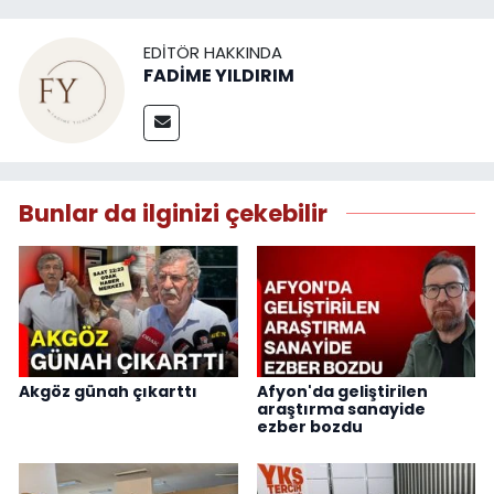
EDITÖR HAKKINDA
FADİME YILDIRIM
Bunlar da ilginizi çekebilir
Akgöz günah çıkarttı
Afyon'da geliştirilen
araştırma sanayide
ezber bozdu