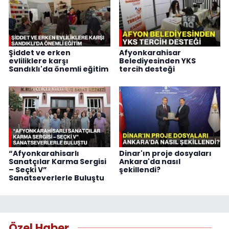
Şiddet ve erken
Afyonkarahisar
evliliklere karşı
Belediyesinden YKS
Sandıklı'da önemli eğitim
tercih desteği
“Afyonkarahisarlı
Dinar'ın proje dosyaları
Sanatçılar Karma Sergisi
Ankara'da nasıl
– Seçki V”
şekillendi?
Sanatseverlerle Buluştu
Özel Haber