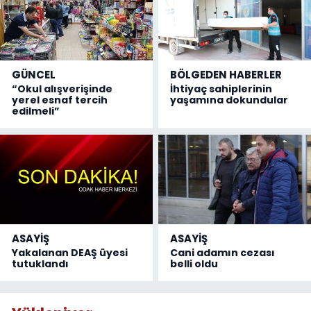
GÜNCEL
BÖLGEDEN HABERLER
“Okul alışverişinde
İhtiyaç sahiplerinin
yerel esnaf tercih
yaşamına dokundular
edilmeli”
ASAYİŞ
ASAYİŞ
Yakalanan DEAŞ üyesi
Cani adamın cezası
tutuklandı
belli oldu