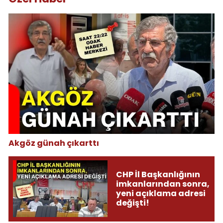
Akgöz günah çıkarttı
CHP İl Başkanlığının
imkanlarından sonra,
yeni açıklama adresi
değişti!