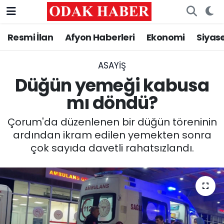
Resmi İlan
Afyon Haberleri
Ekonomi
Siyas
AFYONKARAHİSAR HABERLERİ
Nöbetçi Eczaneler
Resmi İlan
Hava Durumu
ASAYİŞ
Düğün yemeği kabusa
ASAYİŞ
Trafik Durumu
mı döndü?
GÜNCEL
Süper Lig Puan Durumu ve Fikstür
Çorum'da düzenlenen bir düğün töreninin
ardından ikram edilen yemekten sonra
SİYASET
Tüm Manşetler
çok sayıda davetli rahatsızlandı.
EĞİTİM
Son Dakika Haberleri
MAGAZİN
Haber Arşivi
SAĞLIK