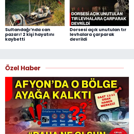
Sultandağı’nda can
Dorsesi açık unutulan tır
pazarı! 2 kişi hayatını
levhalara çarparak
kaybetti
devrildi
Özel Haber