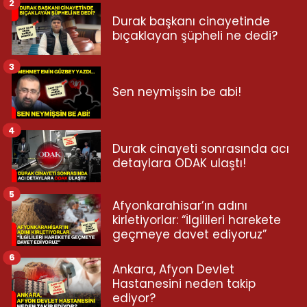
2
Durak başkanı cinayetinde
bıçaklayan şüpheli ne dedi?
3
Sen neymişsin be abi!
4
Durak cinayeti sonrasında acı
detaylara ODAK ulaştı!
5
Afyonkarahisar’ın adını
kirletiyorlar: “İlgilileri harekete
geçmeye davet ediyoruz”
6
Ankara, Afyon Devlet
Hastanesini neden takip
ediyor?