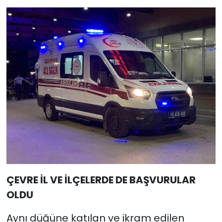
ÇEVRE İL VE İLÇELERDE DE BAŞVURULAR
OLDU
Aynı düğüne katılan ve ikram edilen