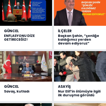
GÜNCEL
İLÇELER
ENFLASYONU DİZE
Başkan Şahin, “şenliğe
GETİRECEĞİZ!
kaldığımız yerden
devam ediyoruz”
GÜNCEL
ASAYİŞ
Savaş, kutladı
Nur Elif’in ölümüyle ilgili
ilk duruşma görüldü