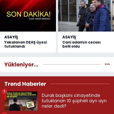
ASAYİŞ
ASAYİŞ
Yakalanan DEAŞ üyesi
Cani adamın cezası
tutuklandı
belli oldu
Yükleniyor...
Trend Haberler
1
Durak başkanı cinayetinde
tutuklanan 10 şüpheli ayrı ayrı
neler dedi?