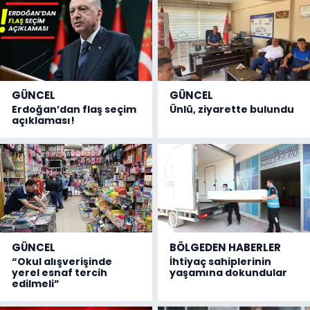
GÜNCEL
GÜNCEL
Erdoğan’dan flaş seçim
Ünlü, ziyarette bulundu
açıklaması!
GÜNCEL
BÖLGEDEN HABERLER
“Okul alışverişinde
İhtiyaç sahiplerinin
yerel esnaf tercih
yaşamına dokundular
edilmeli”