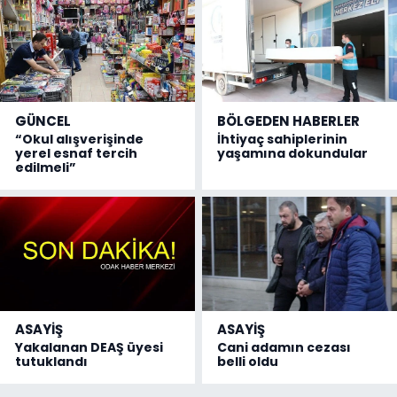
GÜNCEL
BÖLGEDEN HABERLER
“Okul alışverişinde
İhtiyaç sahiplerinin
yerel esnaf tercih
yaşamına dokundular
edilmeli”
ASAYİŞ
ASAYİŞ
Yakalanan DEAŞ üyesi
Cani adamın cezası
tutuklandı
belli oldu