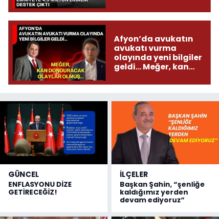
çıktı
Afyon’da avukatın
avukatı vurma
olayında yeni bilgiler
geldi... Meğer, kan
donduracak olaylar
olmuş...
GÜNCEL
İLÇELER
ENFLASYONU DİZE
Başkan Şahin, “şenliğe
GETİRECEĞİZ!
kaldığımız yerden
devam ediyoruz”