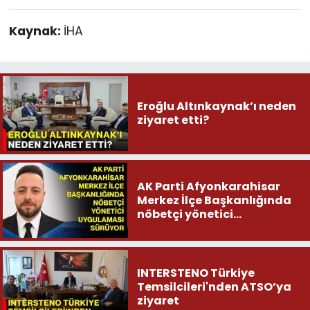
Kaynak:
İHA
Eroğlu Altınkaynak’ı neden
ziyaret etti?
AK Parti Afyonkarahisar
Merkez İlçe Başkanlığında
nöbetçi yönetici
uygulaması sürüyor
INTERSTENO Türkiye
Temsilcileri'nden ATSO’ya
ziyaret