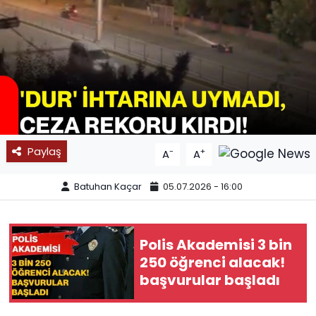
SPOR
11:11 MANŞET
Paylaş
-
+
A
A
Batuhan Kaçar
05.07.2026 - 16:00
Polis Akademisi 3 bin
250 öğrenci alacak!
başvurular başladı