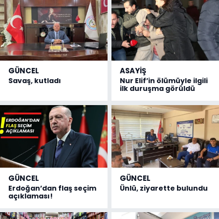
GÜNCEL
ASAYİŞ
Savaş, kutladı
Nur Elif’in ölümüyle ilgili
ilk duruşma görüldü
GÜNCEL
GÜNCEL
Erdoğan’dan flaş seçim
Ünlü, ziyarette bulundu
açıklaması!