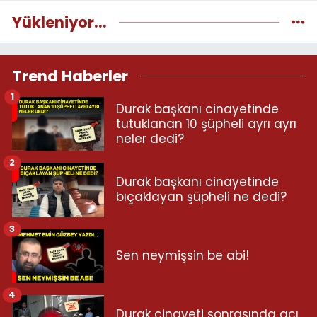
Yükleniyor...
Trend Haberler
1
Durak başkanı cinayetinde
tutuklanan 10 şüpheli ayrı ayrı
neler dedi?
2
Durak başkanı cinayetinde
bıçaklayan şüpheli ne dedi?
3
Sen neymişsin be abi!
4
Durak cinayeti sonrasında acı