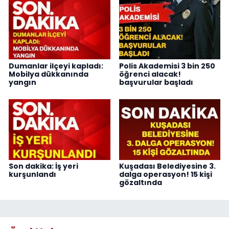
Dumanlar ilçeyi kapladı:
Polis Akademisi 3 bin 250
Mobilya dükkanında
öğrenci alacak!
yangın
başvurular başladı
Son dakika: İş yeri
Kuşadası Belediyesine 3.
kurşunlandı
dalga operasyon! 15 kişi
gözaltında