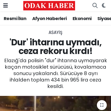
Resmi İlan
Afyon Haberleri
Ekonomi
Siyas
AFYONKARAHİSAR HABERLERİ
Nöbetçi Eczaneler
Resmi İlan
Hava Durumu
ASAYİŞ
'Dur' ihtarına uymadı,
ASAYİŞ
Trafik Durumu
ceza rekoru kırdı!
GÜNCEL
Süper Lig Puan Durumu ve Fikstür
Elazığ'da polisin "dur" ihtarına uymayarak
kaçan motosiklet sürücüsü, kovalamaca
SİYASET
Tüm Manşetler
sonucu yakalandı. Sürücüye 8 ayrı
ihlalden toplam 434 bin 965 lira ceza
EĞİTİM
Son Dakika Haberleri
kesildi.
MAGAZİN
Haber Arşivi
SAĞLIK