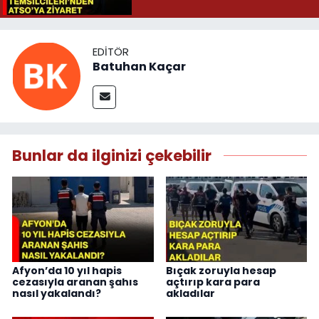
EDITÖR
Batuhan Kaçar
Bunlar da ilginizi çekebilir
Afyon’da 10 yıl hapis
Bıçak zoruyla hesap
cezasıyla aranan şahıs
açtırıp kara para
nasıl yakalandı?
akladılar