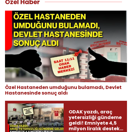
Özel Haber
Özel Hastaneden umduğunu bulamadı, Devlet
Hastanesinde sonuç aldı
ODAK yazdı, araç
yetersizliği gündeme
geldi! Emniyete 4,5
milyon liralık destek