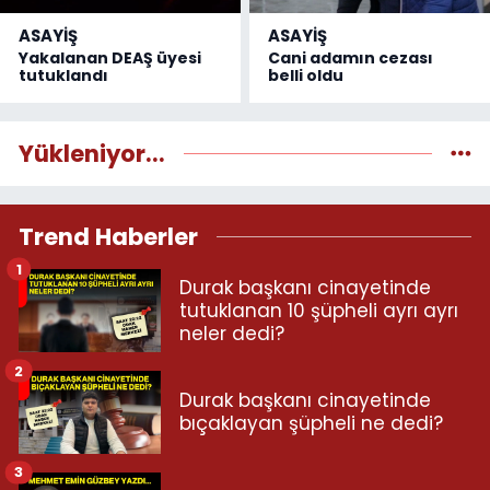
ASAYİŞ
ASAYİŞ
Yakalanan DEAŞ üyesi
Cani adamın cezası
tutuklandı
belli oldu
Yükleniyor...
Trend Haberler
1
Durak başkanı cinayetinde
tutuklanan 10 şüpheli ayrı ayrı
neler dedi?
2
Durak başkanı cinayetinde
bıçaklayan şüpheli ne dedi?
3