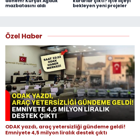
dönem! Kürşat Ağduk
kararlar çıktı? İşte ilçeyi
mazbatasını aldı
bekleyen yeni projeler
Özel Haber
ODAK yazdı, araç yetersizliği gündeme geldi!
Emniyete 4,5 milyon liralık destek çıktı