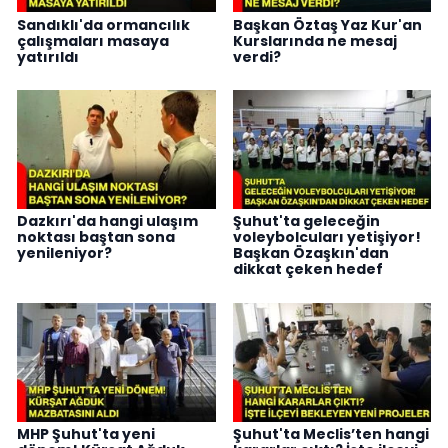
Sandıklı'da ormancılık
Başkan Öztaş Yaz Kur'an
çalışmaları masaya
Kurslarında ne mesaj
yatırıldı
verdi?
Dazkırı'da hangi ulaşım
Şuhut'ta geleceğin
noktası baştan sona
voleybolcuları yetişiyor!
yenileniyor?
Başkan Özaşkın'dan
dikkat çeken hedef
MHP Şuhut'ta yeni
Şuhut'ta Meclis’ten hangi