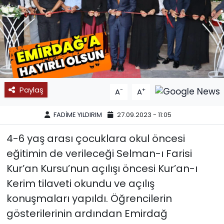
SPOR
11:11 MANŞET
Paylaş
-
+
A
A
FADİME YILDIRIM
27.09.2023 - 11:05
4-6 yaş arası çocuklara okul öncesi
eğitimin de verileceği Selman-ı Farisi
Kur’an Kursu’nun açılışı öncesi Kur’an-ı
Kerim tilaveti okundu ve açılış
konuşmaları yapıldı. Öğrencilerin
gösterilerinin ardından Emirdağ