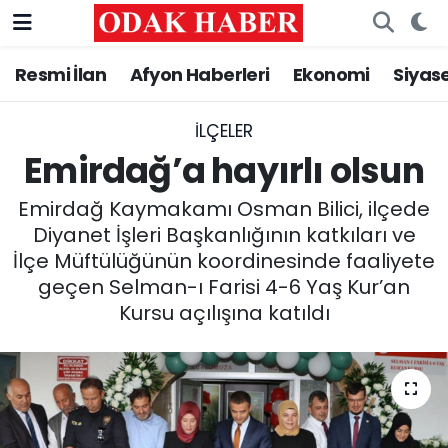
Resmi İlan
Afyon Haberleri
Ekonomi
Siyas
AFYONKARAHİSAR HABERLERİ
Nöbetçi Eczaneler
Resmi İlan
Hava Durumu
İLÇELER
Emirdağ’a hayırlı olsun
ASAYİŞ
Trafik Durumu
Emirdağ Kaymakamı Osman Bilici, ilçede
GÜNCEL
Süper Lig Puan Durumu ve Fikstür
Diyanet İşleri Başkanlığının katkıları ve
İlçe Müftülüğünün koordinesinde faaliyete
SİYASET
Tüm Manşetler
geçen Selman-ı Farisi 4-6 Yaş Kur’an
Kursu açılışına katıldı
EĞİTİM
Son Dakika Haberleri
MAGAZİN
Haber Arşivi
SAĞLIK