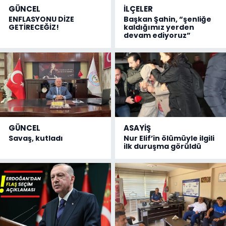
GÜNCEL
İLÇELER
ENFLASYONU DİZE
Başkan Şahin, “şenliğe
GETİRECEĞİZ!
kaldığımız yerden
devam ediyoruz”
GÜNCEL
ASAYİŞ
Savaş, kutladı
Nur Elif’in ölümüyle ilgili
ilk duruşma görüldü