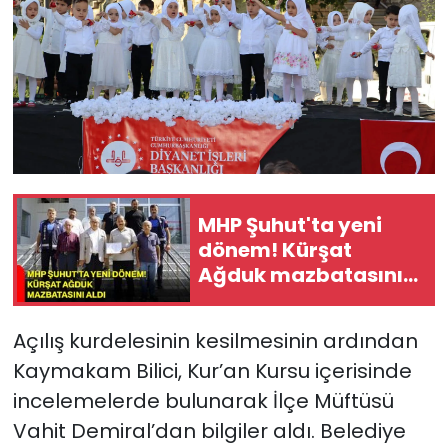
MHP Şuhut'ta yeni
dönem! Kürşat
Ağduk mazbatasını
aldı
Açılış kurdelesinin kesilmesinin ardından
Kaymakam Bilici, Kur’an Kursu içerisinde
incelemelerde bulunarak İlçe Müftüsü
Vahit Demiral’dan bilgiler aldı. Belediye