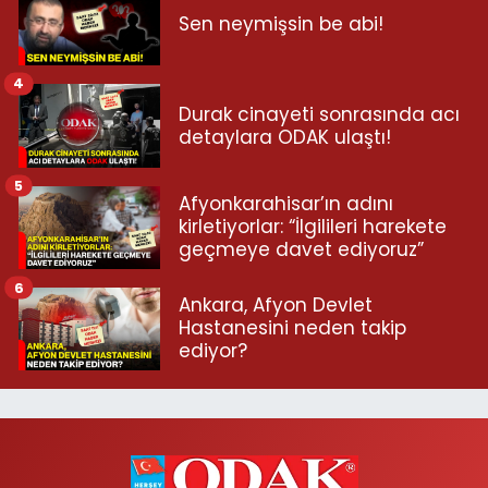
Sen neymişsin be abi!
4
Durak cinayeti sonrasında acı
detaylara ODAK ulaştı!
5
Afyonkarahisar’ın adını
kirletiyorlar: “İlgilileri harekete
geçmeye davet ediyoruz”
6
Ankara, Afyon Devlet
Hastanesini neden takip
ediyor?