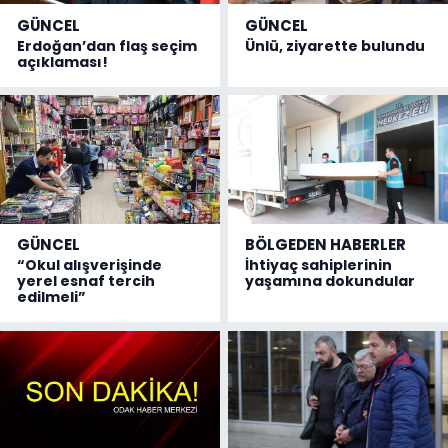
GÜNCEL
GÜNCEL
Erdoğan’dan flaş seçim
Ünlü, ziyarette bulundu
açıklaması!
GÜNCEL
BÖLGEDEN HABERLER
“Okul alışverişinde
İhtiyaç sahiplerinin
yerel esnaf tercih
yaşamına dokundular
edilmeli”