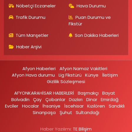
Nöbetçi Eczaneler
Hava Durumu
Trafik Durumu
Puan Durumu ve
Fikstür
Tüm Manşetler
Son Dakika Haberleri
Haber Arşivi
Afyon Haberleri
Afyon Namaz Vakitleri
Afyon Hava durumu
Lig Fikstürü
Künye
İletişim
Gizlilik Sözleşmesi
AFYONKARAHİSAR HABERLERİ
Başmakçı
Bayat
Bolvadin
Çay
Çobanlar
Dazkırı
Dinar
Emirdağ‎
Evciler‎
Hocalar
İhsaniye‎
İscehisar
Kızılören‎
Sandıklı‎
Sinanpaşa
Şuhut
Sultandağı
Haber Yazılımı:
TE Bilişim