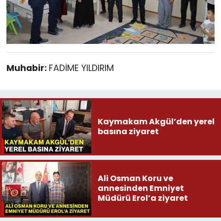
Muhabir:
FADİME YILDIRIM
Kaymakam Akgül’den yerel
basına ziyaret
Ali Osman Koru ve
annesinden Emniyet
Müdürü Erol’a ziyaret