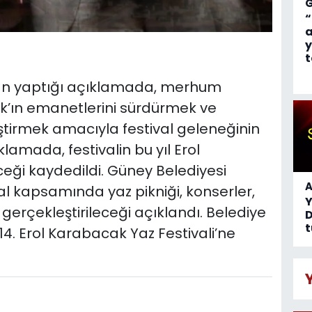
“
a
y
t
ran yaptığı açıklamada, merhum
k’ın emanetlerini sürdürmek ve
iştirmek amacıyla festival geleneğinin
ıklamada, festivalin bu yıl Erol
eği kaydedildi. Güney Belediyesi
A
l kapsamında yaz pikniği, konserler,
n gerçekleştirileceği açıklandı. Belediye
D
t
14. Erol Karabacak Yaz Festivali’ne