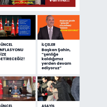
çıktı
olayında
yeni bilgiler
geldi...
Meğer, kan
donduracak
olaylar
olmuş...
GÜNCEL
İLÇELER
ENFLASYONU
Başkan Şahin,
İZE
“şenliğe
ETİRECEĞİZ!
kaldığımız
yerden devam
ediyoruz”
GÜNCEL
ASAYİŞ