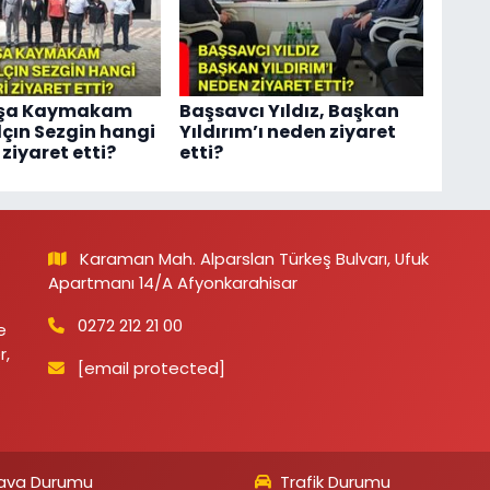
aşa Kaymakam
Başsavcı Yıldız, Başkan
lçın Sezgin hangi
Yıldırım’ı neden ziyaret
 ziyaret etti?
etti?
Karaman Mah. Alparslan Türkeş Bulvarı, Ufuk
Apartmanı 14/A Afyonkarahisar
0272 212 21 00
e
r,
[email protected]
ava Durumu
Trafik Durumu