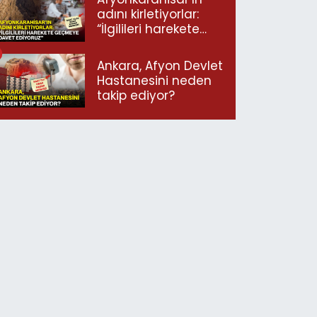
adını kirletiyorlar:
“İlgilileri harekete
geçmeye davet
ediyoruz”
Ankara, Afyon Devlet
Hastanesini neden
takip ediyor?