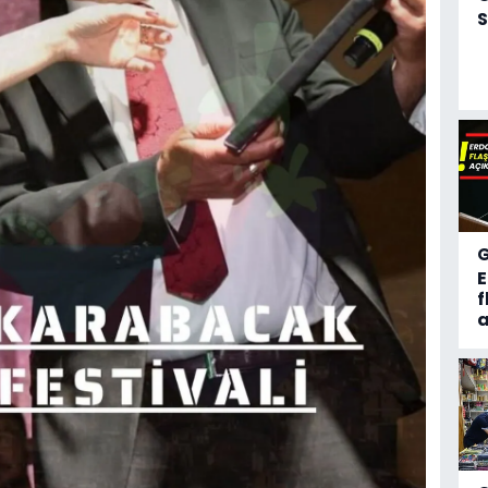
S
f
a