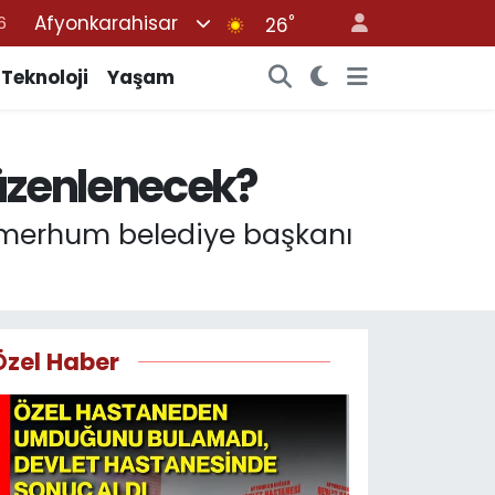
Afyonkarahisar
°
6
26
2
Teknoloji
Yaşam
7
4
düzenlenecek?
4
6
l merhum belediye başkanı
Özel Haber