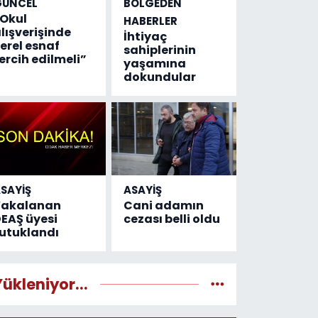
GÜNCEL
BÖLGEDEN
Okul
HABERLER
lışverişinde
İhtiyaç
erel esnaf
sahiplerinin
ercih edilmeli”
yaşamına
dokundular
SAYİŞ
ASAYİŞ
Yakalanan
Cani adamın
EAŞ üyesi
cezası belli oldu
utuklandı
Yükleniyor...