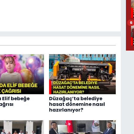
6
 Elif bebeğe
Düzağaç’ta belediye
ağrısı
hasat dönemine nasıl
hazırlanıyor?