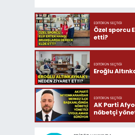
EDITÖRÜN SEÇTIĞI
Özel sporcu E
etti?
EDITÖRÜN SEÇTIĞI
Eroğlu Altınk
EDITÖRÜN SEÇTIĞI
AK Parti Afy
nöbetçi yöne