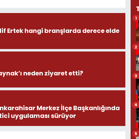
1
lif Ertek hangi branşlarda derece elde
2
aynak’ı neden ziyaret etti?
3
4
onkarahisar Merkez İlçe Başkanlığında
tici uygulaması sürüyor
5