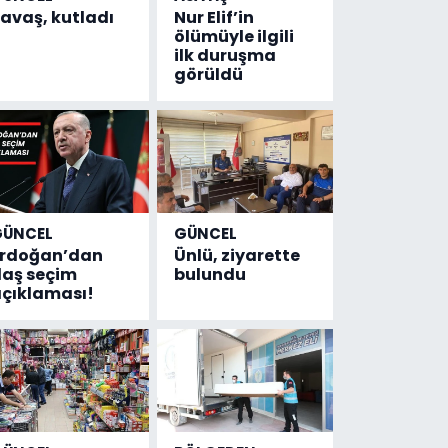
avaş, kutladı
Nur Elif’in
ölümüyle ilgili
ilk duruşma
görüldü
GÜNCEL
GÜNCEL
Erdoğan’dan
Ünlü, ziyarette
laş seçim
bulundu
çıklaması!