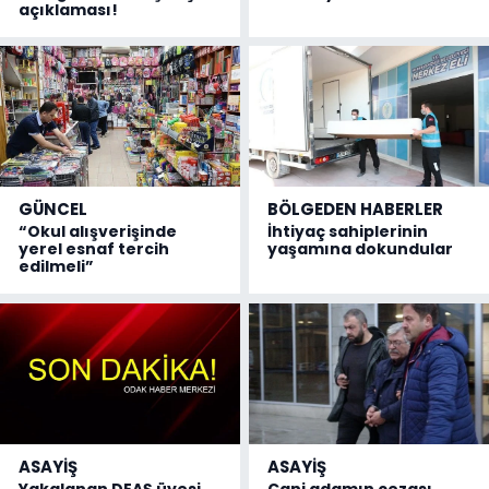
açıklaması!
GÜNCEL
BÖLGEDEN HABERLER
“Okul alışverişinde
İhtiyaç sahiplerinin
yerel esnaf tercih
yaşamına dokundular
edilmeli”
ASAYİŞ
ASAYİŞ