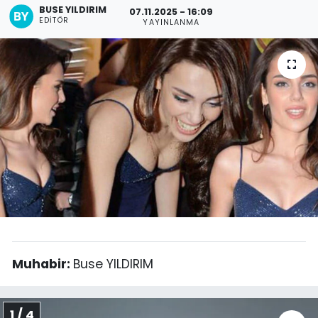
BUSE YILDIRIM
07.11.2025 - 16:09
EDITÖR
YAYINLANMA
SPOR
11:11 MANŞET
Muhabir:
Buse YILDIRIM
1 / 4