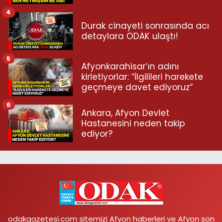
4
Durak cinayeti sonrasında acı
detaylara ODAK ulaştı!
5
Afyonkarahisar’ın adını
kirletiyorlar: “İlgilileri harekete
geçmeye davet ediyoruz”
6
Ankara, Afyon Devlet
Hastanesini neden takip
ediyor?
odakgazetesi.com sitemizi Afyon haberleri ve Afyon son