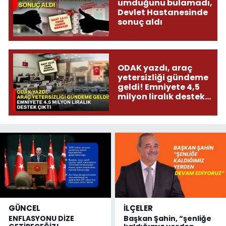
umduğunu bulamadı,
Devlet Hastanesinde
sonuç aldı
ODAK yazdı, araç
yetersizliği gündeme
geldi! Emniyete 4,5
milyon liralık destek
çıktı
GÜNCEL
İLÇELER
ENFLASYONU DİZE
Başkan Şahin, “şenliğe