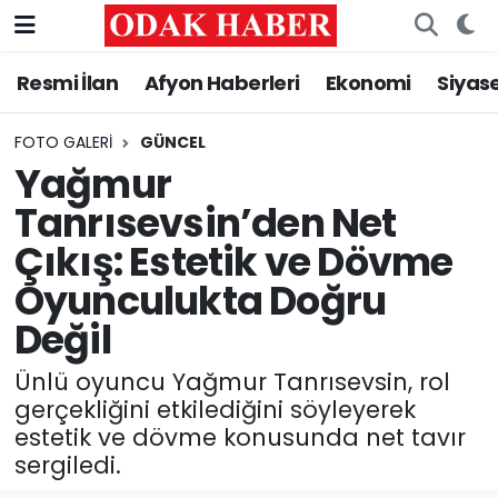
Resmi İlan
Afyon Haberleri
Ekonomi
Siyas
AFYONKARAHİSAR HABERLERİ
Nöbetçi Eczaneler
Resmi İlan
Hava Durumu
FOTO GALERI
GÜNCEL
Yağmur
ASAYİŞ
Trafik Durumu
Tanrısevsin’den Net
Çıkış: Estetik ve Dövme
GÜNCEL
Süper Lig Puan Durumu ve Fikstür
Oyunculukta Doğru
SİYASET
Tüm Manşetler
Değil
EĞİTİM
Son Dakika Haberleri
Ünlü oyuncu Yağmur Tanrısevsin, rol
gerçekliğini etkilediğini söyleyerek
MAGAZİN
Haber Arşivi
estetik ve dövme konusunda net tavır
sergiledi.
SAĞLIK