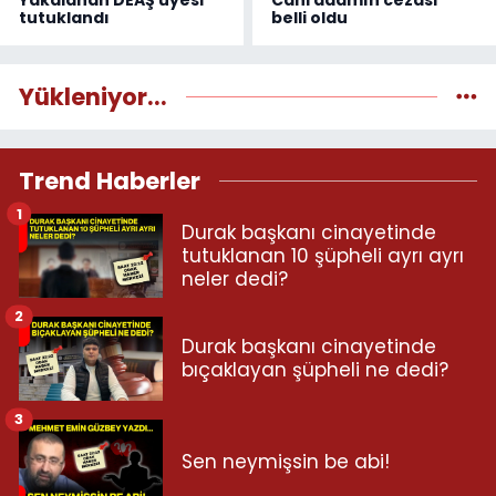
Yakalanan DEAŞ üyesi
Cani adamın cezası
tutuklandı
belli oldu
Yükleniyor...
Trend Haberler
1
Durak başkanı cinayetinde
tutuklanan 10 şüpheli ayrı ayrı
neler dedi?
2
Durak başkanı cinayetinde
bıçaklayan şüpheli ne dedi?
3
Sen neymişsin be abi!