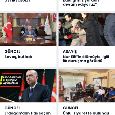
GETİRECEĞİZ!
kaldığımız yerden
devam ediyoruz”
GÜNCEL
ASAYİŞ
Savaş, kutladı
Nur Elif’in ölümüyle ilgili
ilk duruşma görüldü
GÜNCEL
GÜNCEL
Erdoğan’dan flaş seçim
Ünlü, ziyarette bulundu