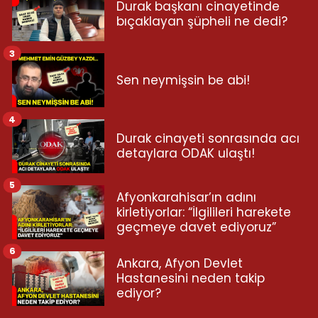
Durak başkanı cinayetinde
bıçaklayan şüpheli ne dedi?
3
Sen neymişsin be abi!
4
Durak cinayeti sonrasında acı
detaylara ODAK ulaştı!
5
Afyonkarahisar’ın adını
kirletiyorlar: “İlgilileri harekete
geçmeye davet ediyoruz”
6
Ankara, Afyon Devlet
Hastanesini neden takip
ediyor?