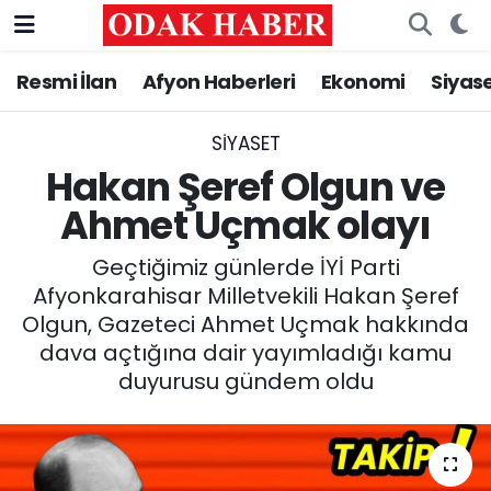
Resmi İlan
Afyon Haberleri
Ekonomi
Siyas
AFYONKARAHİSAR HABERLERİ
Nöbetçi Eczaneler
Resmi İlan
Hava Durumu
SIYASET
Hakan Şeref Olgun ve
ASAYİŞ
Trafik Durumu
Ahmet Uçmak olayı
GÜNCEL
Süper Lig Puan Durumu ve Fikstür
Geçtiğimiz günlerde İYİ Parti
Afyonkarahisar Milletvekili Hakan Şeref
SİYASET
Tüm Manşetler
Olgun, Gazeteci Ahmet Uçmak hakkında
dava açtığına dair yayımladığı kamu
EĞİTİM
Son Dakika Haberleri
duyurusu gündem oldu
MAGAZİN
Haber Arşivi
SAĞLIK