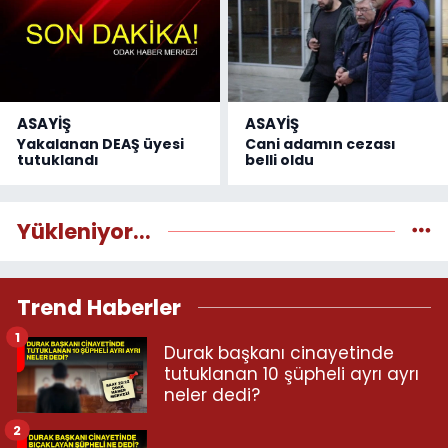
ASAYİŞ
ASAYİŞ
Yakalanan DEAŞ üyesi
Cani adamın cezası
tutuklandı
belli oldu
Yükleniyor...
Trend Haberler
1
Durak başkanı cinayetinde
tutuklanan 10 şüpheli ayrı ayrı
neler dedi?
2