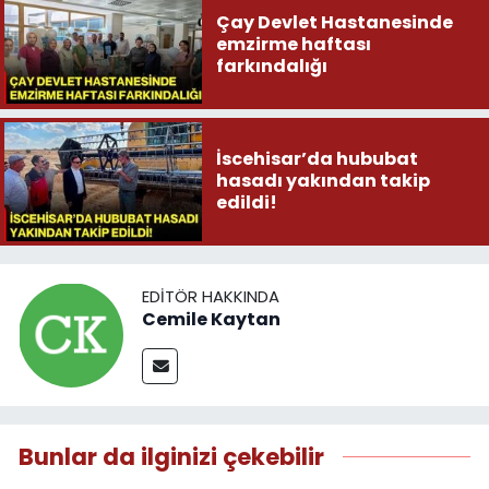
Çay Devlet Hastanesinde
emzirme haftası
farkındalığı
İscehisar’da hububat
hasadı yakından takip
edildi!
EDITÖR HAKKINDA
Cemile Kaytan
Bunlar da ilginizi çekebilir