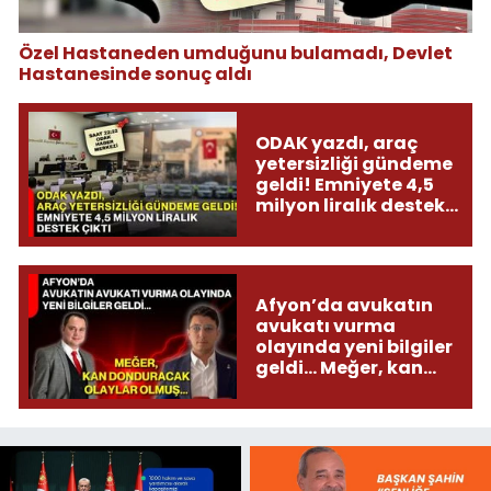
Özel Hastaneden umduğunu bulamadı, Devlet
Hastanesinde sonuç aldı
ODAK yazdı, araç
yetersizliği gündeme
geldi! Emniyete 4,5
milyon liralık destek
çıktı
Afyon’da avukatın
avukatı vurma
olayında yeni bilgiler
geldi... Meğer, kan
donduracak olaylar
olmuş...