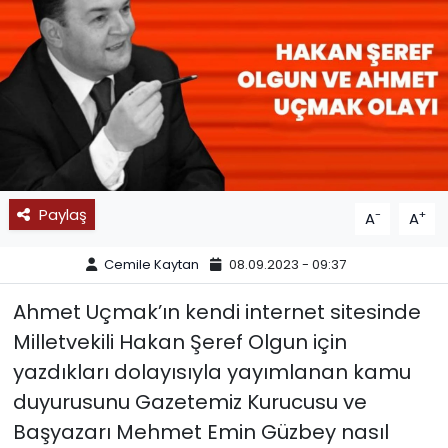
SPOR
11:11 MANŞET
Paylaş
-
+
A
A
Cemile Kaytan
08.09.2023 - 09:37
Ahmet Uçmak’ın kendi internet sitesinde
Milletvekili Hakan Şeref Olgun için
yazdıkları dolayısıyla yayımlanan kamu
duyurusunu Gazetemiz Kurucusu ve
Başyazarı Mehmet Emin Güzbey nasıl