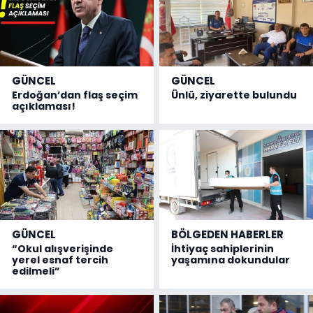
GÜNCEL
GÜNCEL
Erdoğan’dan flaş seçim
Ünlü, ziyarette bulundu
açıklaması!
GÜNCEL
BÖLGEDEN HABERLER
“Okul alışverişinde
İhtiyaç sahiplerinin
yerel esnaf tercih
yaşamına dokundular
edilmeli”