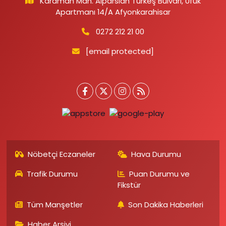
Karaman Mah. Alparslan Türkeş Bulvarı, Ufuk
Apartmanı 14/A Afyonkarahisar
0272 212 21 00
[email protected]
Nöbetçi Eczaneler
Hava Durumu
Trafik Durumu
Puan Durumu ve
Fikstür
Tüm Manşetler
Son Dakika Haberleri
Haber Arşivi