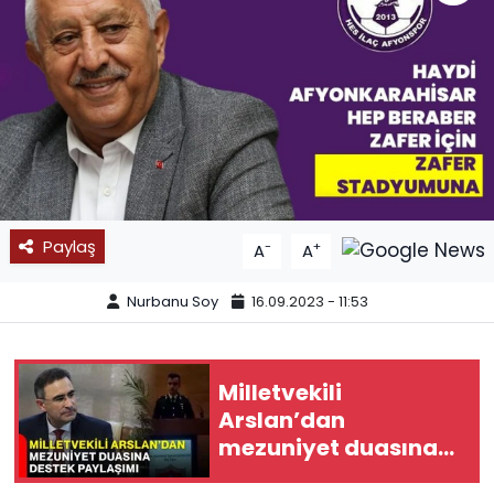
SPOR
11:11 MANŞET
Paylaş
-
+
A
A
Nurbanu Soy
16.09.2023 - 11:53
Milletvekili
Arslan’dan
mezuniyet duasına
destek paylaşımı