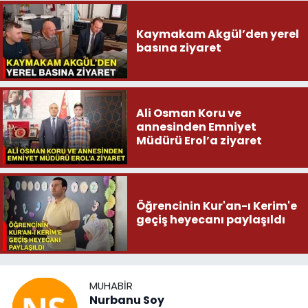
Kaymakam Akgül’den yerel
basına ziyaret
Ali Osman Koru ve
annesinden Emniyet
Müdürü Erol’a ziyaret
Öğrencinin Kur'an-ı Kerim'e
geçiş heyecanı paylaşıldı
MUHABIR
Nurbanu Soy