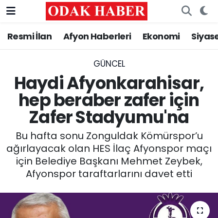
Resmi İlan
Afyon Haberleri
Ekonomi
Siyas
AFYONKARAHİSAR HABERLERİ
Nöbetçi Eczaneler
Resmi İlan
Hava Durumu
GÜNCEL
Haydi Afyonkarahisar,
ASAYİŞ
Trafik Durumu
hep beraber zafer için
Zafer Stadyumu'na
GÜNCEL
Süper Lig Puan Durumu ve Fikstür
Bu hafta sonu Zonguldak Kömürspor’u
SİYASET
Tüm Manşetler
ağırlayacak olan HES İlaç Afyonspor maçı
için Belediye Başkanı Mehmet Zeybek,
EĞİTİM
Son Dakika Haberleri
Afyonspor taraftarlarını davet etti
MAGAZİN
Haber Arşivi
SAĞLIK