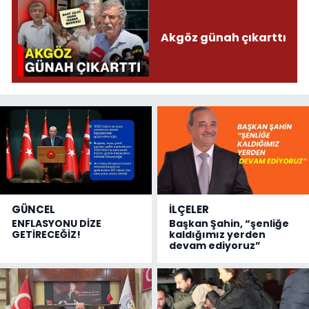
Akgöz günah çıkarttı
GÜNCEL
İLÇELER
ENFLASYONU DİZE
Başkan Şahin, “şenliğe
GETİRECEĞİZ!
kaldığımız yerden
devam ediyoruz”