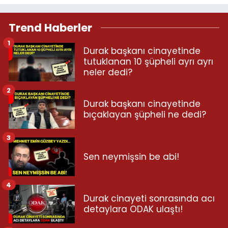
Trend Haberler
1
Durak başkanı cinayetinde
tutuklanan 10 şüpheli ayrı ayrı
neler dedi?
2
Durak başkanı cinayetinde
bıçaklayan şüpheli ne dedi?
3
Sen neymişsin be abi!
4
Durak cinayeti sonrasında acı
detaylara ODAK ulaştı!