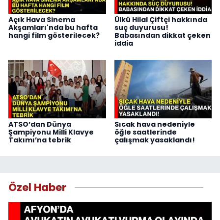
Açık Hava Sinema
Ülkü Hilal Çiftçi hakkında
Akşamları'nda bu hafta
suç duyurusu!
hangi film gösterilecek?
Babasından dikkat çeken
iddia
ATSO’dan Dünya
Sıcak hava nedeniyle
Şampiyonu Milli Klavye
öğle saatlerinde
Takımı’na tebrik
çalışmak yasaklandı!
Özel Haber