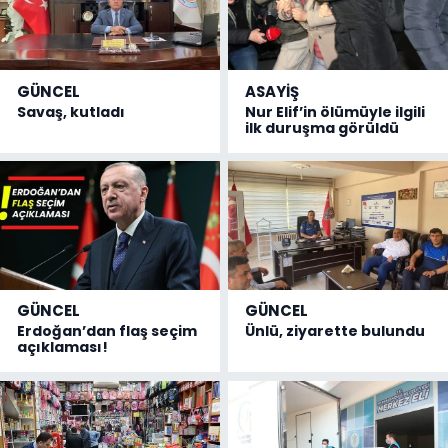
GÜNCEL
ASAYİŞ
Savaş, kutladı
Nur Elif’in ölümüyle ilgili
ilk duruşma görüldü
GÜNCEL
GÜNCEL
Erdoğan’dan flaş seçim
Ünlü, ziyarette bulundu
açıklaması!