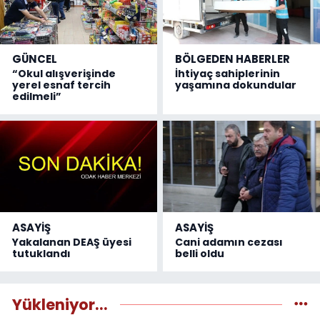
GÜNCEL
BÖLGEDEN HABERLER
“Okul alışverişinde
İhtiyaç sahiplerinin
yerel esnaf tercih
yaşamına dokundular
edilmeli”
ASAYİŞ
ASAYİŞ
Yakalanan DEAŞ üyesi
Cani adamın cezası
tutuklandı
belli oldu
Yükleniyor...