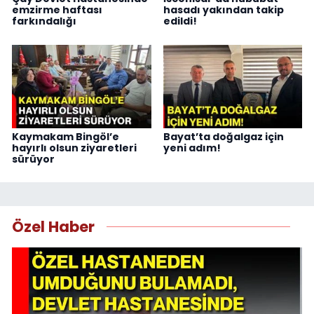
emzirme haftası
hasadı yakından takip
farkındalığı
edildi!
Kaymakam Bingöl’e
Bayat’ta doğalgaz için
hayırlı olsun ziyaretleri
yeni adım!
sürüyor
Özel Haber