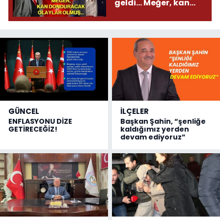
geldi... Meğer, kan
donduracak olaylar
olmuş...
GÜNCEL
İLÇELER
ENFLASYONU DİZE
Başkan Şahin, “şenliğe
GETİRECEĞİZ!
kaldığımız yerden
devam ediyoruz”