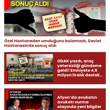
Özel Hastaneden umduğunu bulamadı, Devlet
Hastanesinde sonuç aldı
ODAK yazdı, araç
yetersizliği gündeme
geldi! Emniyete 4,5
milyon liralık destek
çıktı
Afyon’da avukatın
avukatı vurma
olayında yeni bilgiler