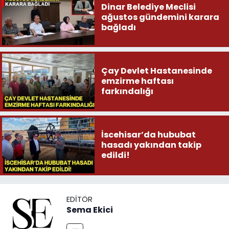
Dinar Belediye Meclisi
ağustos gündemini karara
bağladı
Çay Devlet Hastanesinde
emzirme haftası
farkındalığı
İscehisar’da hububat
hasadı yakından takip
edildi!
EDITÖR
Sema Ekici