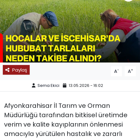
SPOR
11:11 MANŞET
Paylaş
-
+
A
A
Sema Ekici
13.05.2026 - 16:02
Afyonkarahisar İl Tarım ve Orman
Müdürlüğü tarafından bitkisel üretimde
verim ve kalite kayıplarının önlenmesi
amacıyla yürütülen hastalık ve zararlı