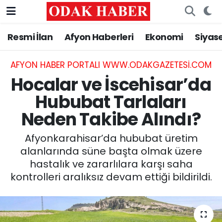
Resmi İlan
Afyon Haberleri
Ekonomi
Siyas
AFYONKARAHİSAR HABERLERİ
Nöbetçi Eczaneler
Resmi İlan
Hava Durumu
AFYON HABER PORTALI WWW.ODAKGAZETESI.COM
Hocalar ve İscehisar’da
ASAYİŞ
Trafik Durumu
Hububat Tarlaları
Neden Takibe Alındı?
GÜNCEL
Süper Lig Puan Durumu ve Fikstür
Afyonkarahisar’da hububat üretim
SİYASET
Tüm Manşetler
alanlarında süne başta olmak üzere
hastalık ve zararlılara karşı saha
EĞİTİM
Son Dakika Haberleri
kontrolleri aralıksız devam ettiği bildirildi.
MAGAZİN
Haber Arşivi
SAĞLIK