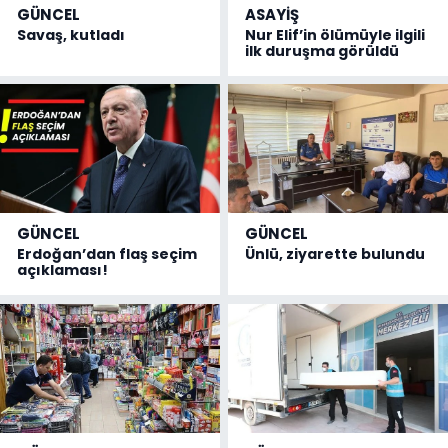
GÜNCEL
ASAYİŞ
Savaş, kutladı
Nur Elif’in ölümüyle ilgili
ilk duruşma görüldü
GÜNCEL
GÜNCEL
Erdoğan’dan flaş seçim
Ünlü, ziyarette bulundu
açıklaması!