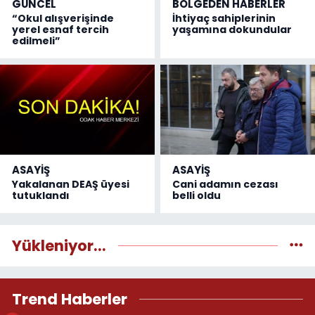
GÜNCEL
BÖLGEDEN HABERLER
“Okul alışverişinde
İhtiyaç sahiplerinin
yerel esnaf tercih
yaşamına dokundular
edilmeli”
ASAYİŞ
ASAYİŞ
Yakalanan DEAŞ üyesi
Cani adamın cezası
tutuklandı
belli oldu
Yükleniyor...
Trend Haberler