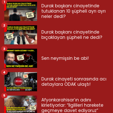
1
Durak başkanı cinayetinde
tutuklanan 10 şüpheli ayrı ayrı
neler dedi?
2
Durak başkanı cinayetinde
bıçaklayan şüpheli ne dedi?
3
Sen neymişsin be abi!
4
Durak cinayeti sonrasında acı
detaylara ODAK ulaştı!
5
Afyonkarahisar’ın adını
kirletiyorlar: “İlgilileri harekete
geçmeye davet ediyoruz”