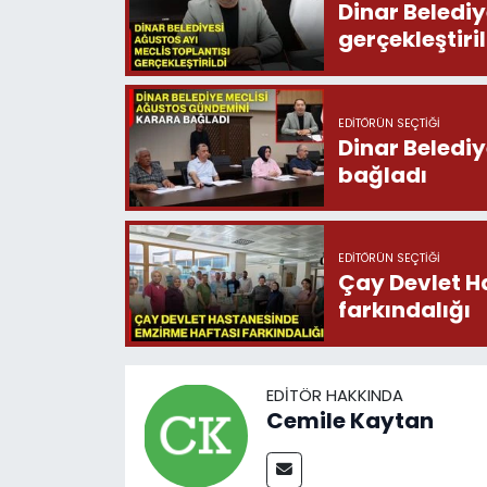
Dinar Belediy
gerçekleştiril
EDITÖRÜN SEÇTIĞI
Dinar Beledi
bağladı
EDITÖRÜN SEÇTIĞI
Çay Devlet H
farkındalığı
EDITÖR HAKKINDA
Cemile Kaytan