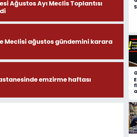
esi Ağustos Ayı Meclis Toplantısı
S
di
ye Meclisi ağustos gündemini karara
astanesinde emzirme haftası
f
a