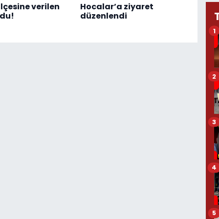
lçesine verilen
Hocalar’a ziyaret
ldu!
düzenlendi
1
2
3
4
5