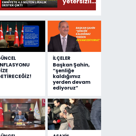
yetersizliği
gündeme
geldi!
Emniyete
4,5 milyon
liralık
destek
çıktı
GÜNCEL
İLÇELER
ENFLASYONU
Başkan Şahin,
İZE
“şenliğe
ETİRECEĞİZ!
kaldığımız
yerden devam
ediyoruz”