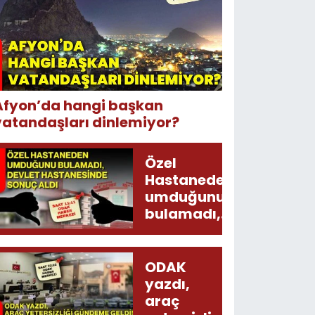
Afyon’da hangi başkan
vatandaşları dinlemiyor?
Özel
Hastaneden
umduğunu
bulamadı,
Devlet
Hastanesinde
sonuç aldı
ODAK
yazdı,
araç