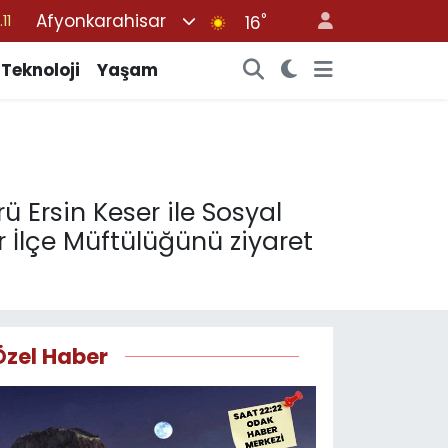
Afyonkarahisar
°
16
18
32
Teknoloji
Yaşam
38
03
14
 Ersin Keser ile Sosyal
 İlçe Müftülüğünü ziyaret
Özel Haber