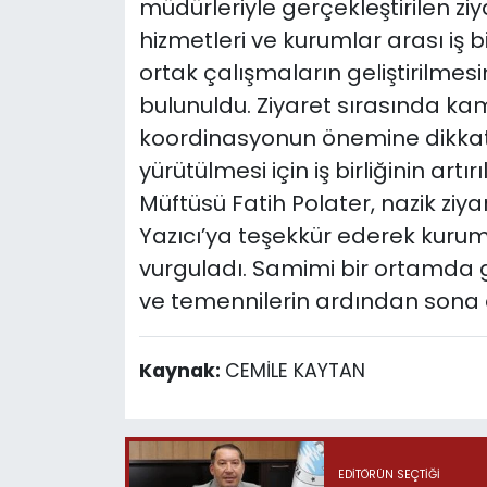
müdürleriyle gerçekleştirilen zi
hizmetleri ve kurumlar arası iş b
ortak çalışmaların geliştirilme
bulunuldu. Ziyaret sırasında ka
koordinasyonun önemine dikkat 
yürütülmesi için iş birliğinin artır
Müftüsü Fatih Polater, nazik ziya
Yazıcı’ya teşekkür ederek kuru
vurguladı. Samimi bir ortamda ge
ve temennilerin ardından sona e
Kaynak:
CEMİLE KAYTAN
EDITÖRÜN SEÇTIĞI