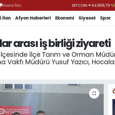
Resmi İlan
DOLAR
47,7436
%0.
EURO
55,2510
%0.
 İlan
Afyon Haberleri
Ekonomi
Siyaset
Spor
STERLİN
64,4811
%0.
GRAM ALTIN
6660.55
%0.
 arası iş birliği ziyareti
BİST100
13.779
%-
ilçesinde İlçe Tarım ve Orman Müdürü
Vakfı Müdürü Yusuf Yazıcı, Hocalar