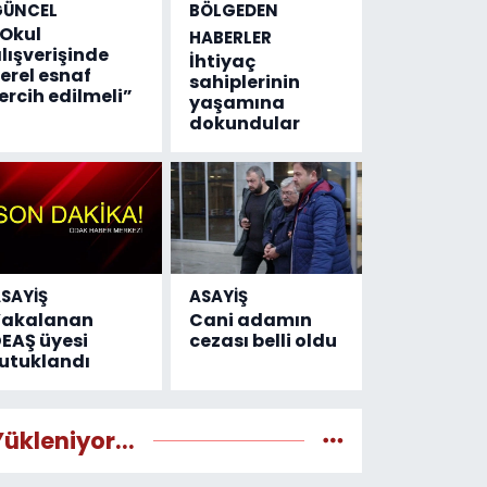
GÜNCEL
BÖLGEDEN
Okul
HABERLER
lışverişinde
İhtiyaç
erel esnaf
sahiplerinin
ercih edilmeli”
yaşamına
dokundular
SAYİŞ
ASAYİŞ
Yakalanan
Cani adamın
EAŞ üyesi
cezası belli oldu
utuklandı
Yükleniyor...