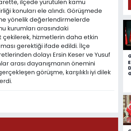
yarette, ilçede yürütülen kamu
irliği konuları ele alındı. Görüşmede
sine yönelik değerlendirmelerde
mu kurumları arasındaki
çekilerek, hizmetlerin daha etkin
ılması gerektiği ifade edildi. İlçe
retlerinden dolayı Ersin Keser ve Yusuf
mlar arası dayanışmanın önemini
D
rçekleşen görüşme, karşılıklı iyi dilek
G
rdi.