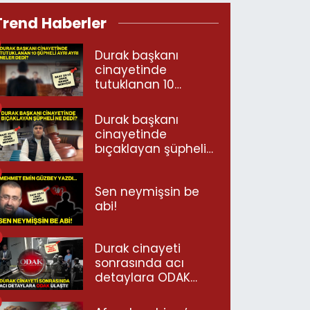
Trend Haberler
Durak başkanı
cinayetinde
tutuklanan 10
şüpheli ayrı ayrı
neler dedi?
Durak başkanı
cinayetinde
bıçaklayan şüpheli
ne dedi?
Sen neymişsin be
abi!
Durak cinayeti
sonrasında acı
detaylara ODAK
ulaştı!