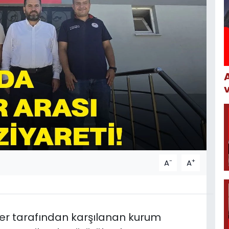
-
+
A
A
ter tarafından karşılanan kurum