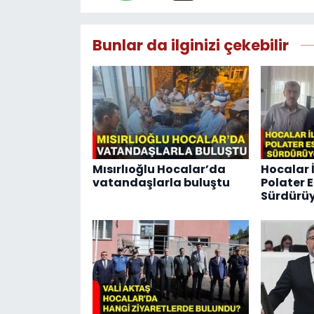
Bunlar da ilginizi çekebilir
Mısırlıoğlu Hocalar’da
Hocalar 
vatandaşlarla buluştu
Polater E
Sürdürü