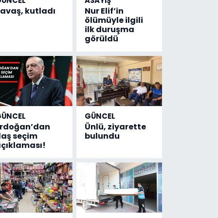
GÜNCEL
ASAYİŞ
avaş, kutladı
Nur Elif’in
ölümüyle ilgili
ilk duruşma
görüldü
GÜNCEL
GÜNCEL
Erdoğan’dan
Ünlü, ziyarette
laş seçim
bulundu
çıklaması!