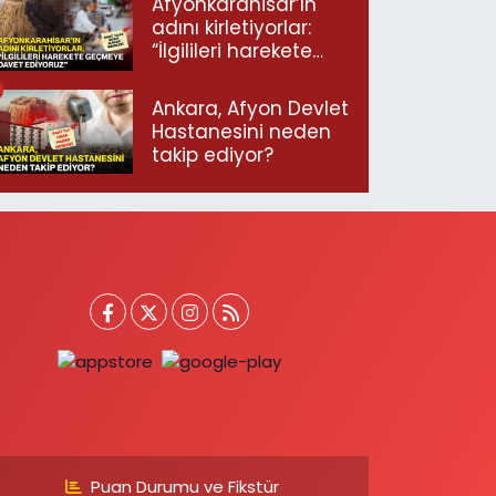
Afyonkarahisar’ın
adını kirletiyorlar:
“İlgilileri harekete
geçmeye davet
ediyoruz”
Ankara, Afyon Devlet
Hastanesini neden
takip ediyor?
Puan Durumu ve Fikstür