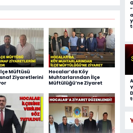
“
a
y
t
İlçe Müftüsü
Hocalar’da Köy
snaf Ziyaretlerini
Muhtarlarından İlçe
A
yor
Müftülüğü’ne Ziyaret
D
t