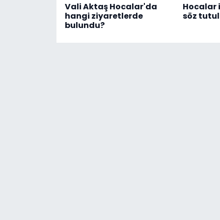
Vali Aktaş Hocalar'da
Hocalar i
hangi ziyaretlerde
söz tutu
bulundu?