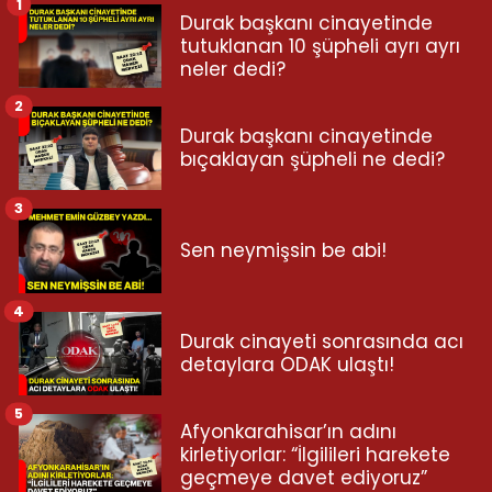
1
Durak başkanı cinayetinde
tutuklanan 10 şüpheli ayrı ayrı
neler dedi?
2
Durak başkanı cinayetinde
bıçaklayan şüpheli ne dedi?
3
Sen neymişsin be abi!
4
Durak cinayeti sonrasında acı
detaylara ODAK ulaştı!
5
Afyonkarahisar’ın adını
kirletiyorlar: “İlgilileri harekete
geçmeye davet ediyoruz”