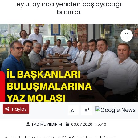
eylül ayında yeniden başlayacağı
SPOR
bildirildi.
11:11 MANŞET
Paylaş
-
+
A
A
FADİME YILDIRIM
03.07.2026 - 15:40