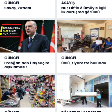
GÜNCEL
ASAYİŞ
Savaş, kutladı
Nur Elif’in ölümüyle ilgili
ilk duruşma görüldü
GÜNCEL
GÜNCEL
Erdoğan’dan flaş seçim
Ünlü, ziyarette bulundu
açıklaması!