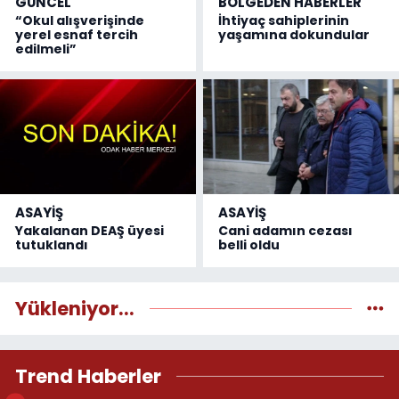
GÜNCEL
BÖLGEDEN HABERLER
“Okul alışverişinde
İhtiyaç sahiplerinin
yerel esnaf tercih
yaşamına dokundular
edilmeli”
ASAYİŞ
ASAYİŞ
Yakalanan DEAŞ üyesi
Cani adamın cezası
tutuklandı
belli oldu
Yükleniyor...
Trend Haberler