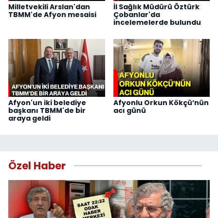
Milletvekili Arslan'dan
İl Sağlık Müdürü Öztürk
TBMM'de Afyon mesaisi
Çobanlar'da
incelemelerde bulundu
Afyon'un iki belediye
Afyonlu Orkun Kökçü’nün
başkanı TBMM'de bir
acı günü
araya geldi
Özel Haber