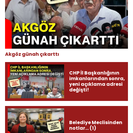
Akgöz günah çıkarttı
CHP İl Başkanlığının
imkanlarından sonra,
yeni açıklama adresi
değişti!
Belediye Meclisinden
notlar... (1)