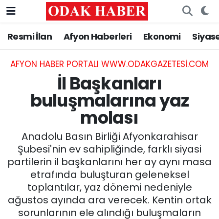
Resmi İlan
Afyon Haberleri
Ekonomi
Siyas
AFYONKARAHİSAR HABERLERİ
Nöbetçi Eczaneler
Resmi İlan
Hava Durumu
AFYON HABER PORTALI WWW.ODAKGAZETESI.COM
İl Başkanları
ASAYİŞ
Trafik Durumu
buluşmalarına yaz
molası
GÜNCEL
Süper Lig Puan Durumu ve Fikstür
Anadolu Basın Birliği Afyonkarahisar
SİYASET
Tüm Manşetler
Şubesi'nin ev sahipliğinde, farklı siyasi
partilerin il başkanlarını her ay aynı masa
EĞİTİM
Son Dakika Haberleri
etrafında buluşturan geleneksel
toplantılar, yaz dönemi nedeniyle
MAGAZİN
Haber Arşivi
ağustos ayında ara verecek. Kentin ortak
SAĞLIK
sorunlarının ele alındığı buluşmaların