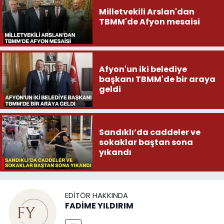
Milletvekili Arslan'dan
TBMM'de Afyon mesaisi
Afyon'un iki belediye
başkanı TBMM'de bir araya
geldi
Sandıklı’da caddeler ve
sokaklar baştan sona
yıkandı
EDITÖR HAKKINDA
FADİME YILDIRIM