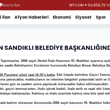
Resmi İlan
BITCOIN
64.959,79
%1
DOLAR
47,7436
%0.
 İlan
Afyon Haberleri
Ekonomi
Siyaset
Spor
EURO
55,2510
%0.
STERLİN
64,4811
%0.
GRAM ALTIN
6660.55
%0.
N SANDIKLI BELEDİYE BAŞKANLIĞI
BİST100
13.779
%-
 Taşınmazlar, 2886 sayılı Devlet İhale Kanunun 45. Maddesi uyarınca açık t
tilen saatte Belediyemiz Encümeni huzurunda Belediye Binası Belediye B
026 Pazartesi günü saat 16:30’a kadar
. Ekli listede belirtilen Geçici Temi
yatıracaklar, makbuzlarını ve istenilen belgeleri yukarıdaki tarih ve Saa
rlenen gün ve saatten sonra yapılacak müracaatlar kabul edilmeyecektir.
geçici teminat tutarı, ihale iştirak bedeli, ihale tarih ve saati ekli liste
haleye katılamazlar. Katılmış ve ihale üzerinde kalmış olsa bile iptal edil
ı yada katılım olmaması durumunda 2886 sayılı kanunun 49. Maddesi hükmü