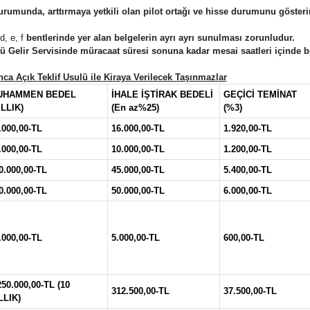
 durumunda, arttırmaya yetkili olan pilot ortağı ve hisse durumunu gösteri
d, e, f
bentlerinde yer alan belgelerin ayrı ayrı sunulması zorunludur.
ü Gelir Servisinde müracaat süresi sonuna kadar mesai saatleri içinde be
ca Açık Teklif Usulü ile Kiraya Verilecek Taşınmazlar
UHAMMEN BEDEL
İHALE İŞTİRAK BEDELİ
GEÇİCİ TEMİNAT
ILLIK)
(En az%25)
(%3)
.000,00-TL
16.000,00-TL
1.920,00-TL
.000,00-TL
10.000,00-TL
1.200,00-TL
0.000,00-TL
45.000,00-TL
5.400,00-TL
0.000,00-TL
50.000,00-TL
6.000,00-TL
.000,00-TL
5.000,00-TL
600,00-TL
250.000,00-TL (10
312.500,00-TL
37.500,00-TL
LLIK)