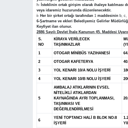
h-
İsteklinin ortak girişim olarak ihaleye katılması
veya idaremiz huzurunda düzenlenecektir.
i- Her bir şirket ortağı tarafından
1
maddesinin
b,
c,
6-Şartname ve ekleri Belediyemiz Gelirler Müdürlüğ
Keyfiyet ilan olunur.
2886 Sayılı Devlet İhale Kanunun 45. Maddesi Uyarın
S.
KİRAYA VERİLECEK
M
NO
TAŞINMAZLAR
(Y
1
OTOGAR MİNİBÜS YAZIHANESİ
64
2
OTOGAR KAFETERYA
40
3
YOL KENARI 10/A NOLU İŞYERİ
18
4
YOL KENARI 10/B NOLU İŞYERİ
20
AMBALAJ ATIKLARININ EVSEL
NİTELİKLİ ATIKLARDAN
5
KAYNAĞINDA AYRI TOPLANMASI,
20
TAŞINMASI VE
DEĞERLENDİRİLMESİ
YENİ TOPTANCI HALİ B BLOK NO:8
1.
6
İŞYERİ
YI