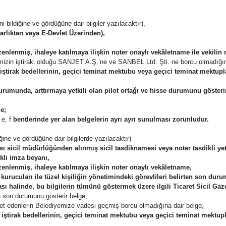
 bildiğine ve gördüğüne dair bilgiler yazılacaktır),
rlıktan veya E-Devlet Üzerinden),
zenlenmiş, ihaleye katılmaya ilişkin noter onaylı vekâletname ile vekilin
iyemizin iştiraki olduğu SANJET A.Ş.’ne ve SANBEL Ltd. Şti. ne borcu olmadığın
iştirak bedellerinin, geçici teminat mektubu veya geçici teminat mektupla
 durumunda, arttırmaya yetkili olan pilot ortağı ve hisse durumunu gösteri
e;
 e, f
bentlerinde yer alan belgelerin ayrı ayrı sunulması zorunludur.
ğine ve gördüğüne dair bilgilerde yazılacaktır)
dası sicil müdürlüğünden alınmış sicil tasdiknamesi veya noter tasdikli yet
ikli imza beyanı,
zenlenmiş, ihaleye katılmaya ilişkin noter onaylı vekâletname,
a kurucuları ile tüzel kişiliğin yönetimindeki görevlileri belirten son duru
 halinde, bu bilgilerin tümünü göstermek üzere ilgili Ticaret Sicil Gazet
n son durumunu gösterir belge,
areket edenlerin Belediyemize vadesi geçmiş borcu olmadığına dair belge,
iştirak bedellerinin, geçici teminat mektubu veya geçici teminat mektupl