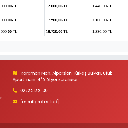
.000,00-TL
12.000,00-TL
1.440,00-TL
.000,00-TL
17.500,00-TL
2.100,00-TL
.000,00-TL
10.750,00-TL
1.290,00-TL
Karaman Mah. Alparslan Türkeş Bulvarı, Ufuk
Apartmanı 14/A Afyonkarahisar
0272 212 21 00
e
r,
[email protected]