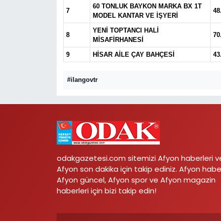
60 TONLUK BAYKON MARKA BX 1T
7
48
MODEL KANTAR VE İŞYERİ
YENİ TOPTANCI HALİ
8
70
MİSAFİRHANESİ
9
HİSAR AİLE ÇAY BAHÇESİ
43
#ilangovtr
odakgazetesi.com sitemizi Afyon haberleri v
Afyon son dakika için takip ediniz. Afyon habe
Afyon güncel, Afyon spor ve Afyon magazin
haberleri için bizi takip edin!