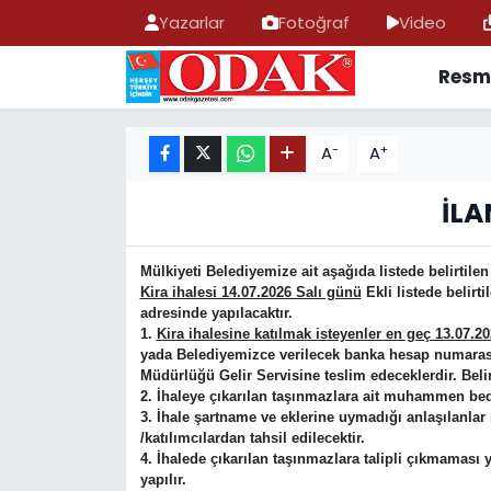
Yazarlar
Fotoğraf
Video
Resmi
AFYONKARAHİSAR HABERLERİ
Nöbetçi Eczaneler
Resmi İlan
Hava Durumu
-
+
A
A
ASAYİŞ
Trafik Durumu
İLA
GÜNCEL
Süper Lig Puan Durumu ve Fikstür
Mülkiyeti Belediyemize ait aşağıda listede belirtilen
Kira ihalesi 14.07.2026 Salı günü
Ekli listede belir
SİYASET
Tüm Manşetler
adresinde yapılacaktır.
1.
Kira ihalesine katılmak isteyenler en geç 13.07.2
yada Belediyemizce verilecek banka hesap numarasına 
EĞİTİM
Son Dakika Haberleri
Müdürlüğü Gelir Servisine teslim edeceklerdir. Beli
2.
İhaleye çıkarılan taşınmazlara ait muhammen bedel, 
MAGAZİN
Haber Arşivi
3.
İhale şartname ve eklerine uymadığı anlaşılanlar i
/katılımcılardan tahsil edilecektir.
4.
İhalede çıkarılan taşınmazlara talipli çıkmamas
SAĞLIK
yapılır.