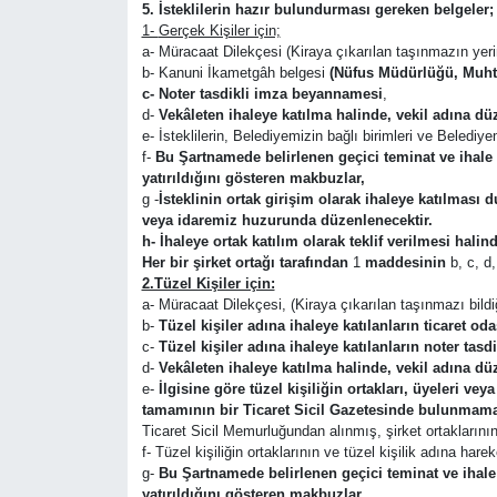
5.
İsteklilerin hazır bulundurması gereken belgeler;
1-
Gerçek Kişiler için;
SPOR
a- Müracaat Dilekçesi (Kiraya çıkarılan taşınmazın yerini
b- Kanuni İkametgâh belgesi
(Nüfus Müdürlüğü, Muhta
11:11 MANŞET
c- Noter tasdikli imza beyannamesi
,
d-
Vekâleten ihaleye katılma halinde, vekil adına dü
e- İsteklilerin, Belediyemizin bağlı birimleri ve Beled
f-
Bu Şartnamede belirlenen geçici teminat ve ihale 
yatırıldığını gösteren makbuzlar,
g -
İsteklinin ortak girişim olarak ihaleye katılması
veya idaremiz huzurunda düzenlenecektir.
h- İhaleye ortak katılım olarak teklif verilmesi halind
Her bir şirket ortağı tarafından
1
maddesinin
b,
c,
d,
2.Tüzel Kişiler için:
a- Müracaat Dilekçesi, (Kiraya çıkarılan taşınmazı bildi
b-
Tüzel kişiler adına ihaleye katılanların ticaret o
c-
Tüzel kişiler adına ihaleye katılanların noter tasd
d-
Vekâleten ihaleye katılma halinde, vekil adına dü
e-
İlgisine göre tüzel kişiliğin ortakları, üyeleri vey
tamamının bir Ticaret Sicil Gazetesinde bulunmaması
Ticaret Sicil Memurluğundan alınmış, şirket ortaklarını
f- Tüzel kişiliğin ortaklarının ve tüzel kişilik adına h
g-
Bu Şartnamede belirlenen geçici teminat ve ihale 
yatırıldığını gösteren makbuzlar,