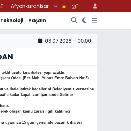
Afyonkarahisar
°
.11
21
18
Teknoloji
Yaşam
32
38
03.07.2026 - 00:00
03
NDAN
14
eklif usulü kira ihalesi yapılacaktır.
aşkanı Odası (Ece Mah. Yunus Emre Bulvarı No:3)
natı ve ihale iştirak bedellerini Belediyemiz veznesine
t’e kadar kapalı zarf içerisinde Gelirler
dedir.
erek oluşan kamu zararı ilgili katılımcı
 uyarınca 15 gün içerisinde pazarlık ihalesi