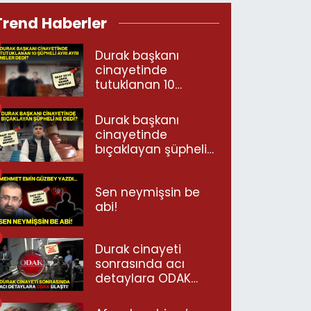
Trend Haberler
Durak başkanı
cinayetinde
tutuklanan 10
şüpheli ayrı ayrı
neler dedi?
Durak başkanı
cinayetinde
bıçaklayan şüpheli
ne dedi?
Sen neymişsin be
abi!
Durak cinayeti
sonrasında acı
detaylara ODAK
ulaştı!