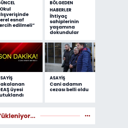
GÜNCEL
BÖLGEDEN
Okul
HABERLER
lışverişinde
İhtiyaç
erel esnaf
sahiplerinin
ercih edilmeli”
yaşamına
dokundular
SAYİŞ
ASAYİŞ
Yakalanan
Cani adamın
EAŞ üyesi
cezası belli oldu
utuklandı
Yükleniyor...