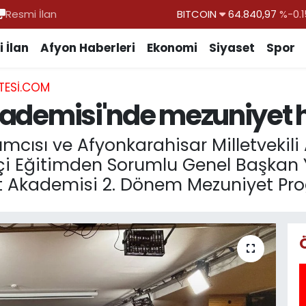
Resmi İlan
DOLAR
47,7436
%0.1
EURO
55,2510
%0.3
 İlan
Afyon Haberleri
Ekonomi
Siyaset
Spor
STERLİN
64,4811
%0.3
TESI.COM
GRAM ALTIN
6660.55
%
 Akademisi'nde mezuniyet
BİST100
13.779
%-1
BITCOIN
64.840,97
%-0.1
ımcısı ve Afyonkarahisar Milletvekili
çi Eğitimden Sorumlu Genel Başkan Y
et Akademisi 2. Dönem Mezuniyet Pro