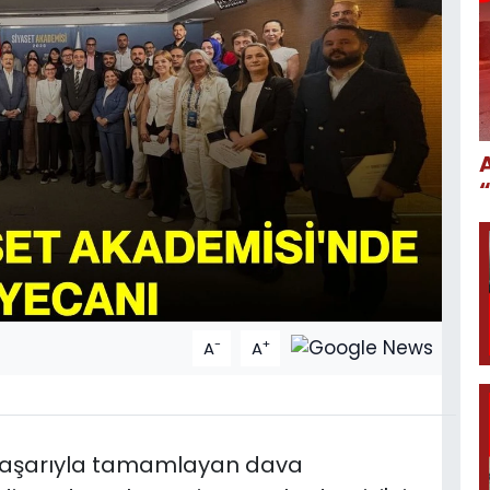
-
+
A
A
başarıyla tamamlayan dava