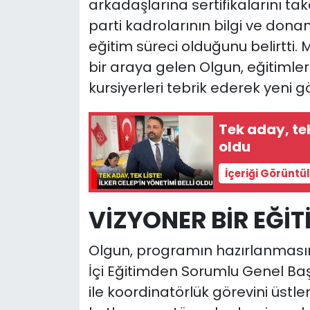
arkadaşlarına sertifikalarını t
parti kadrolarının bilgi ve dona
eğitim süreci olduğunu belirtti.
bir araya gelen Olgun, eğitiml
kursiyerleri tebrik ederek yeni g
Tek aday, tek
oldu
İçeriği Görüntü
VİZYONER BİR EĞİ
Olgun, programın hazırlanması
İçi Eğitimden Sorumlu Genel Baş
ile koordinatörlük görevini üstle