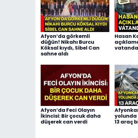
Afyon’da görkemli
Hasan Ka
düğün! Nikahı Burcu
açıklam
Köksal kıydı, Sibel Can
vatandaş
sahne aldı
Afyon’da Feci Olayın
Afyonka
İkincisi: Bir çocuk daha
yolunda 
düşerek can verdi
13 araç b