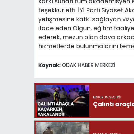
katkı sunan tüm akademisyenler
teşekkür etti. İYİ Parti Siyaset Ak
yetişmesine katkı sağlayan viz
ifade eden Olgun, eğitim faaliy
ederek, mezun olan dava arkadaş
hizmetlerde bulunmalarını temen
Kaynak:
ODAK HABER MERKEZİ
EDITÖRÜN SEÇTIĞI
Çalıntı araç