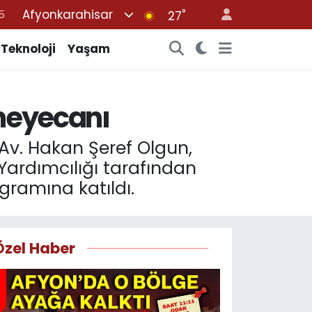
Afyonkarahisar
°
8
27
2
Teknoloji
Yaşam
8
0
 heyecanı
4
5
 Av. Hakan Şeref Olgun,
ardımcılığı tarafından
gramına katıldı.
Özel Haber