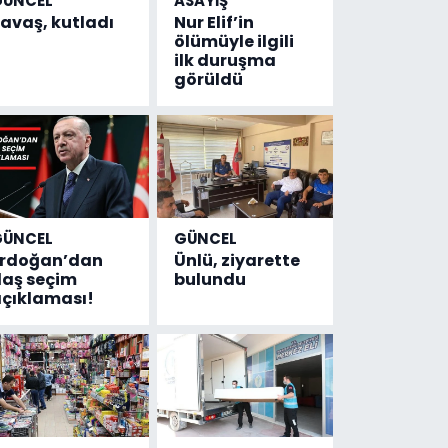
GÜNCEL
ASAYİŞ
avaş, kutladı
Nur Elif’in
ölümüyle ilgili
ilk duruşma
görüldü
GÜNCEL
GÜNCEL
Erdoğan’dan
Ünlü, ziyarette
laş seçim
bulundu
çıklaması!