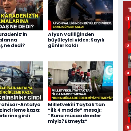
1
radeniz’in
Afyon Valiliğinden
alarına
büyüleyici video: Sayılı
 ne dedi?
günler kaldı
2
3
4
rahisar-Antalya
Milletvekili Taytak’tan
zincirleme kaza:
“İlk 4 madde” mesajı:
irbirine girdi
“Buna müsaade eder
miyiz? Etmeyiz”
5