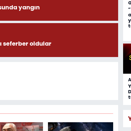
sunda yangın
“
a
y
t
 seferber oldular
A
D
t