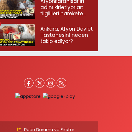
Afyonkarahisar’ın
adını kirletiyorlar:
“İlgilileri harekete
geçmeye davet
ediyoruz”
Ankara, Afyon Devlet
Hastanesini neden
takip ediyor?
Puan Durumu ve Fikstür