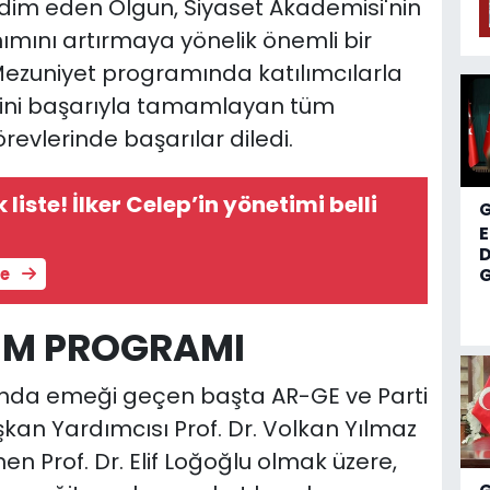
akdim eden Olgun, Siyaset Akademisi'nin
nımını artırmaya yönelik önemli bir
 Mezuniyet programında katılımcılarla
erini başarıyla tamamlayan tüm
örevlerinde başarılar diledi.
 liste! İlker Celep’in yönetimi belli
D
le
G
TİM PROGRAMI
nda emeği geçen başta AR-GE ve Parti
kan Yardımcısı Prof. Dr. Volkan Yılmaz
nen Prof. Dr. Elif Loğoğlu olmak üzere,