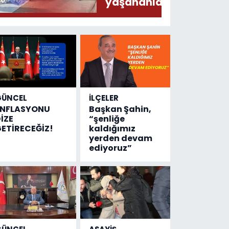
yaşananları
ODAK’a
anlattı
GÜNCEL
İLÇELER
ENFLASYONU
Başkan Şahin,
İZE
“şenliğe
ETİRECEĞİZ!
kaldığımız
yerden devam
ediyoruz”