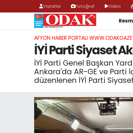
Yazarlar
Fotoğraf
Video
Resmi
AFYONKARAHİSAR HABERLERİ
Nöbetçi Eczaneler
Resmi İlan
Hava Durumu
AFYON HABER PORTALI WWW.ODAKGAZE
İYİ Parti Siyaset
ASAYİŞ
Trafik Durumu
İYİ Parti Genel Başkan Yard
GÜNCEL
Süper Lig Puan Durumu ve Fikstür
Ankara'da AR-GE ve Parti İ
düzenlenen İYİ Parti Siyas
SİYASET
Tüm Manşetler
EĞİTİM
Son Dakika Haberleri
MAGAZİN
Haber Arşivi
SAĞLIK