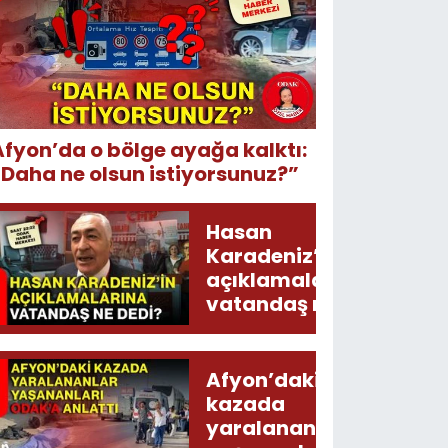
Afyon’da o bölge ayağa kalktı:
“Daha ne olsun istiyorsunuz?”
Hasan
Karadeniz’in
açıklamalarına
vatandaş ne
dedi?
Afyon’daki
kazada
yaralananlar