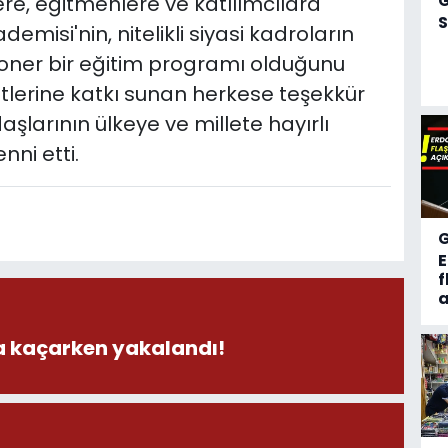
e, eğitmenlere ve katılımcılara
S
ademisi'nin, nitelikli siyasi kadroların
yoner bir eğitim programı olduğunu
etlerine katkı sunan herkese teşekkür
larının ülkeye ve millete hayırlı
ni etti.
f
a
la kaçarken yakalandı!