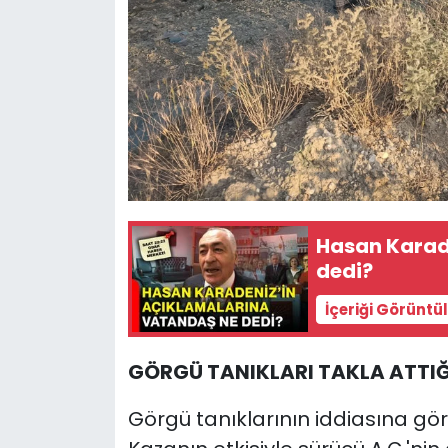
Hasan Karad
dedi?
İçeriği Görüntü
GÖRGÜ TANIKLARI TAKLA ATTIĞI
Görgü tanıklarının iddiasına gör