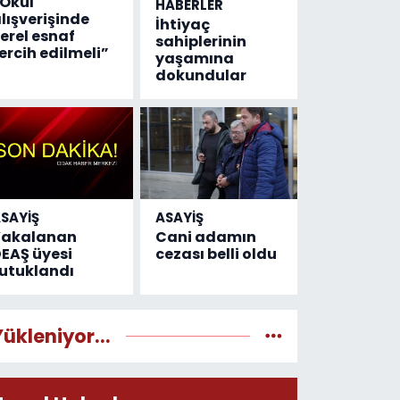
Okul
HABERLER
lışverişinde
İhtiyaç
erel esnaf
sahiplerinin
ercih edilmeli”
yaşamına
dokundular
SAYİŞ
ASAYİŞ
Yakalanan
Cani adamın
EAŞ üyesi
cezası belli oldu
utuklandı
Yükleniyor...