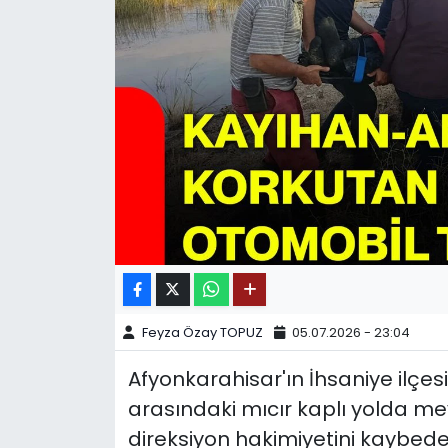
SPOR
11:11 MANŞET
Feyza Özay TOPUZ
05.07.2026 - 23:04
Afyonkarahisar'ın İhsaniye ilçesi
arasındaki mıcır kaplı yolda me
direksiyon hakimiyetini kaybeden