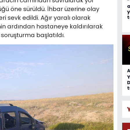
n aracın camından savrularak yol
“
a
tüğü öne sürüldü. İhbar üzerine olay
y
i sevk edildi. Ağır yaralı olarak
t
nin ardından hastaneye kaldırılarak
li soruşturma başlatıldı.
A
D
t