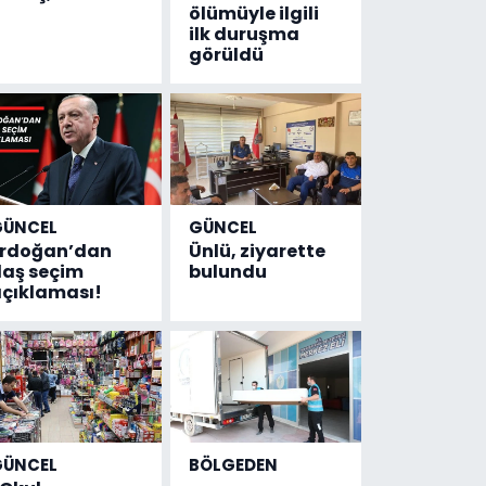
ölümüyle ilgili
ilk duruşma
görüldü
GÜNCEL
GÜNCEL
Erdoğan’dan
Ünlü, ziyarette
laş seçim
bulundu
çıklaması!
GÜNCEL
BÖLGEDEN