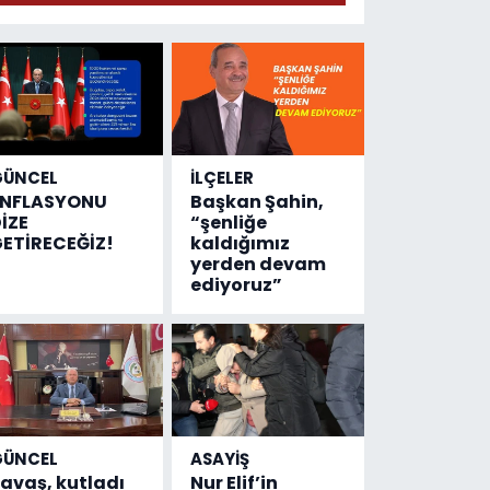
anlattı
GÜNCEL
İLÇELER
ENFLASYONU
Başkan Şahin,
İZE
“şenliğe
ETİRECEĞİZ!
kaldığımız
yerden devam
ediyoruz”
GÜNCEL
ASAYİŞ
avaş, kutladı
Nur Elif’in