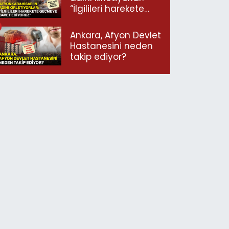
“İlgilileri harekete
geçmeye davet
ediyoruz”
Ankara, Afyon Devlet
Hastanesini neden
takip ediyor?