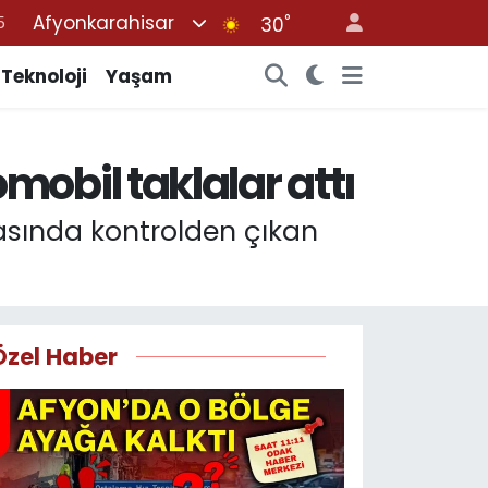
Afyonkarahisar
°
8
30
2
Teknoloji
Yaşam
8
0
obil taklalar attı
4
5
asında kontrolden çıkan
Özel Haber