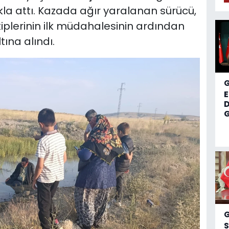
la attı. Kazada ağır yaralanan sürücü,
kiplerinin ilk müdahalesinin ardından
ına alındı.
D
G
S