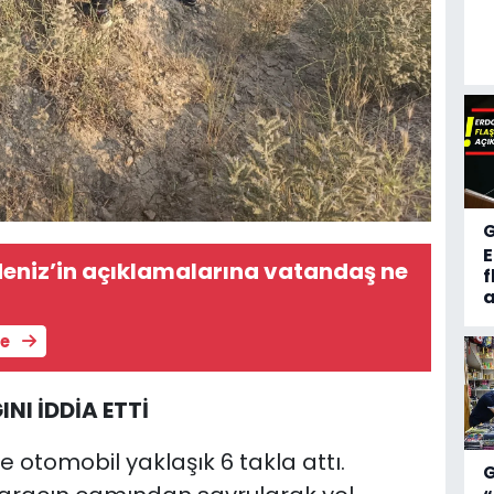
eniz’in açıklamalarına vatandaş ne
f
a
le
NI İDDİA ETTİ
e otomobil yaklaşık 6 takla attı.