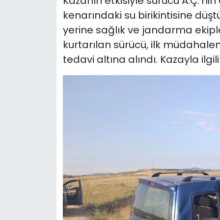
Kazanın etkisiyle sürücü A.Ç.'ni
kenarındaki su birikintisine düş
yerine sağlık ve jandarma ekipler
kurtarılan sürücü, ilk müdahale
tedavi altına alındı. Kazayla ilgi