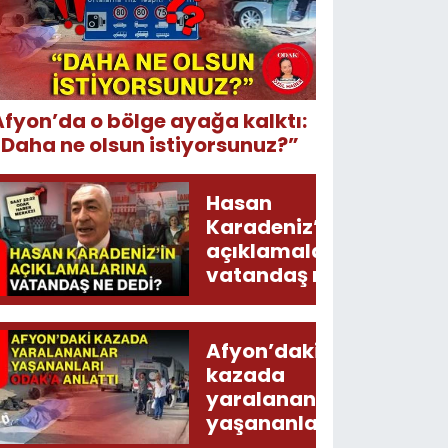
Afyon’da o bölge ayağa kalktı:
“Daha ne olsun istiyorsunuz?”
Hasan
Karadeniz’in
açıklamalarına
vatandaş ne
dedi?
Afyon’daki
kazada
yaralananlar
yaşananları
ODAK’a