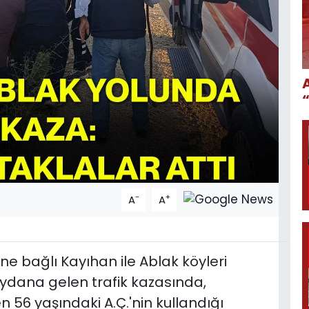
-
+
A
A
ne bağlı Kayıhan ile Ablak köyleri
ydana gelen trafik kazasında,
 56 yaşındaki A.Ç.'nin kullandığı