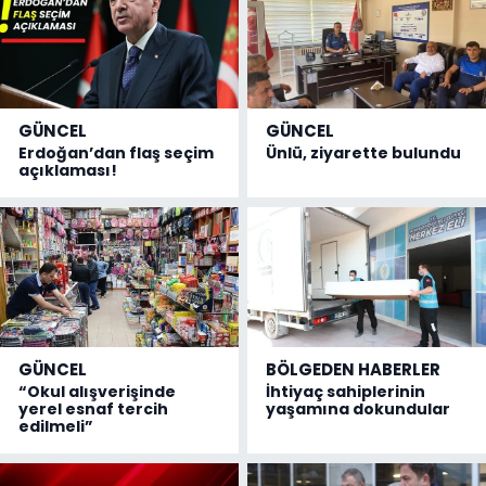
GÜNCEL
GÜNCEL
Erdoğan’dan flaş seçim
Ünlü, ziyarette bulundu
açıklaması!
GÜNCEL
BÖLGEDEN HABERLER
“Okul alışverişinde
İhtiyaç sahiplerinin
yerel esnaf tercih
yaşamına dokundular
edilmeli”