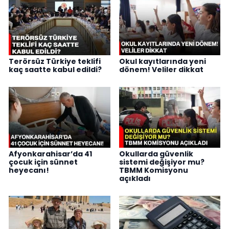
Terörsüz Türkiye teklifi
Okul kayıtlarında yeni
kaç saatte kabul edildi?
dönem! Veliler dikkat
Afyonkarahisar’da 41
Okullarda güvenlik
çocuk için sünnet
sistemi değişiyor mu?
heyecanı!
TBMM Komisyonu
açıkladı