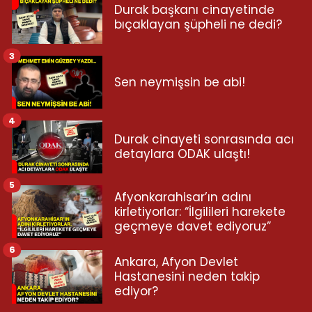
Durak başkanı cinayetinde
bıçaklayan şüpheli ne dedi?
3
Sen neymişsin be abi!
4
Durak cinayeti sonrasında acı
detaylara ODAK ulaştı!
5
Afyonkarahisar’ın adını
kirletiyorlar: “İlgilileri harekete
geçmeye davet ediyoruz”
6
Ankara, Afyon Devlet
Hastanesini neden takip
ediyor?