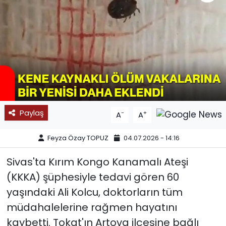
SPOR
11:11 MANŞET
Paylaş
-
+
A
A
Feyza Özay TOPUZ
04.07.2026 - 14:16
Sivas'ta Kırım Kongo Kanamalı Ateşi
(KKKA) şüphesiyle tedavi gören 60
yaşındaki Ali Kolcu, doktorların tüm
müdahalelerine rağmen hayatını
kaybetti. Tokat'ın Artova ilçesine bağlı