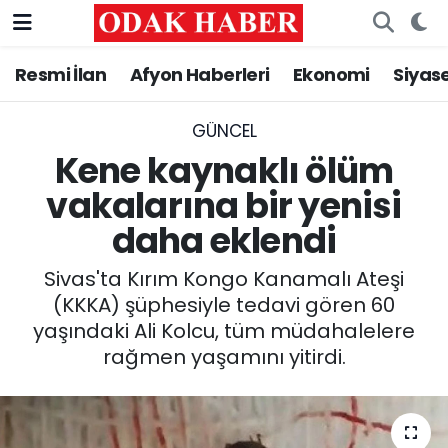
Resmi İlan
Afyon Haberleri
Ekonomi
Siyas
AFYONKARAHİSAR HABERLERİ
Nöbetçi Eczaneler
Resmi İlan
Hava Durumu
GÜNCEL
Kene kaynaklı ölüm
ASAYİŞ
Trafik Durumu
vakalarına bir yenisi
daha eklendi
GÜNCEL
Süper Lig Puan Durumu ve Fikstür
Sivas'ta Kırım Kongo Kanamalı Ateşi
SİYASET
Tüm Manşetler
(KKKA) şüphesiyle tedavi gören 60
yaşındaki Ali Kolcu, tüm müdahalelere
EĞİTİM
Son Dakika Haberleri
rağmen yaşamını yitirdi.
MAGAZİN
Haber Arşivi
SAĞLIK