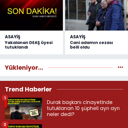
ASAYİŞ
ASAYİŞ
Yakalanan DEAŞ üyesi
Cani adamın cezası
tutuklandı
belli oldu
Yükleniyor...
Trend Haberler
1
Durak başkanı cinayetinde
tutuklanan 10 şüpheli ayrı ayrı
neler dedi?
2