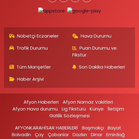
Nöbetçi Eczaneler
Hava Durumu
Trafik Durumu
Puan Durumu ve
Fikstür
Tüm Manşetler
Son Dakika Haberleri
Haber Arşivi
Afyon Haberleri
Afyon Namaz Vakitleri
Afyon Hava durumu
Lig Fikstürü
Künye
İletişim
Gizlilik Sözleşmesi
AFYONKARAHİSAR HABERLERİ
Başmakçı
Bayat
Bolvadin
Çay
Çobanlar
Dazkırı
Dinar
Emirdağ‎