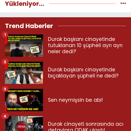
Yükleniyor...
Trend Haberler
1
Durak başkanı cinayetinde
tutuklanan 10 şüpheli ayrı ayrı
neler dedi?
2
Durak başkanı cinayetinde
bıçaklayan şüpheli ne dedi?
3
Sen neymişsin be abi!
4
Durak cinayeti sonrasında acı
detaylara ODAK ulaştı!