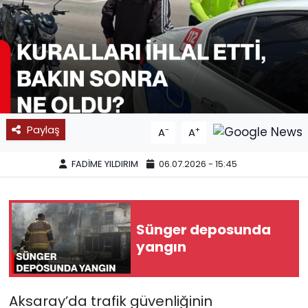
SPOR
11:11 MANŞET
Paylaş
-
+
A
A
FADİME YILDIRIM
06.07.2026 - 15:45
Sünger deposunda
yangın
Aksaray’da trafik güvenliğinin