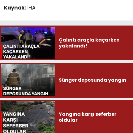
Kaynak:
İHA
Çalıntı araçla kaçarken
yakalandı!
Sünger deposunda yangın
Yangına karşı seferber
oldular