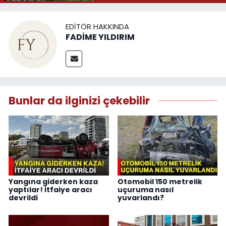
EDITÖR HAKKINDA
FADİME YILDIRIM
Bunlar da ilginizi çekebilir
Yangına giderken kaza
Otomobil 150 metrelik
yaptılar! İtfaiye aracı
uçuruma nasıl
devrildi
yuvarlandı?