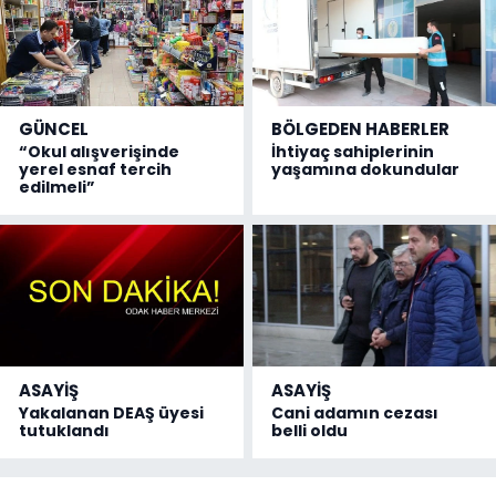
GÜNCEL
BÖLGEDEN HABERLER
“Okul alışverişinde
İhtiyaç sahiplerinin
yerel esnaf tercih
yaşamına dokundular
edilmeli”
ASAYİŞ
ASAYİŞ
Yakalanan DEAŞ üyesi
Cani adamın cezası
tutuklandı
belli oldu