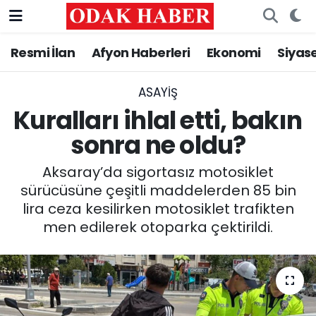
Resmi İlan
Afyon Haberleri
Ekonomi
Siyas
AFYONKARAHİSAR HABERLERİ
Nöbetçi Eczaneler
Resmi İlan
Hava Durumu
ASAYİŞ
Kuralları ihlal etti, bakın
ASAYİŞ
Trafik Durumu
sonra ne oldu?
GÜNCEL
Süper Lig Puan Durumu ve Fikstür
Aksaray’da sigortasız motosiklet
sürücüsüne çeşitli maddelerden 85 bin
SİYASET
Tüm Manşetler
lira ceza kesilirken motosiklet trafikten
men edilerek otoparka çektirildi.
EĞİTİM
Son Dakika Haberleri
MAGAZİN
Haber Arşivi
SAĞLIK