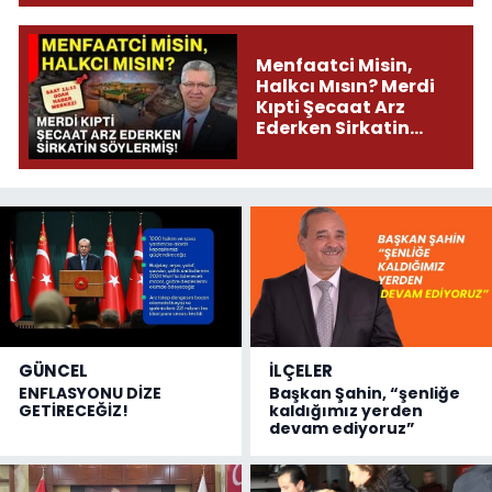
Menfaatci Misin,
Halkcı Mısın? Merdi
Kıpti Şecaat Arz
Ederken Sirkatin
Söylermiş!
GÜNCEL
İLÇELER
ENFLASYONU DİZE
Başkan Şahin, “şenliğe
GETİRECEĞİZ!
kaldığımız yerden
devam ediyoruz”