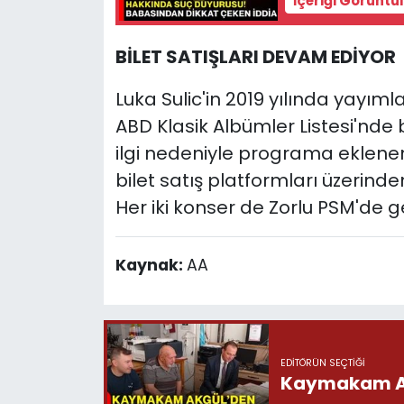
İçeriği Görüntü
BİLET SATIŞLARI DEVAM EDİYOR
Luka Sulic'in 2019 yılında yayım
ABD Klasik Albümler Listesi'nde 
ilgi nedeniyle programa eklenen 2
bilet satış platformları üzerind
Her iki konser de Zorlu PSM'de ge
Kaynak:
AA
EDITÖRÜN SEÇTIĞI
Kaymakam Akg