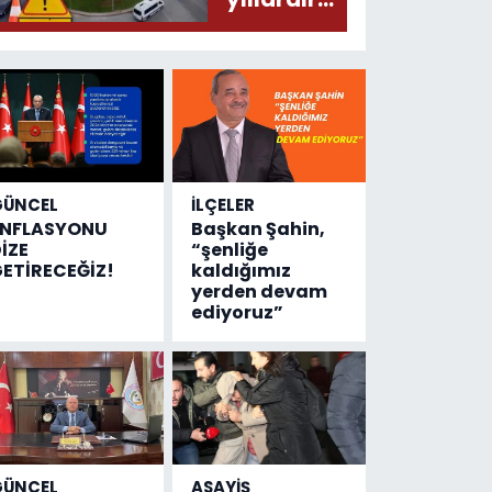
olmuş...
değişen
tek şey
kaza
sayısı!
GÜNCEL
İLÇELER
ENFLASYONU
Başkan Şahin,
İZE
“şenliğe
ETİRECEĞİZ!
kaldığımız
yerden devam
ediyoruz”
GÜNCEL
ASAYİŞ