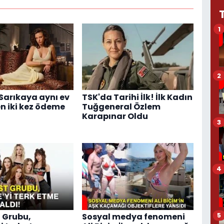
1
2
Sarıkaya aynı ev
TSK'da Tarihi İlk! İlk Kadın
en iki kez ödeme
Tuğgeneral Özlem
Karapınar Oldu
3
4
5
 Grubu,
Sosyal medya fenomeni