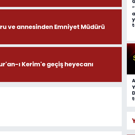
“
a
y
t
ru ve annesinden Emniyet Müdürü
ur'an-ı Kerim'e geçiş heyecanı
A
D
t