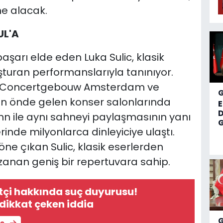
ne alacak.
UL'A
aşarı elde eden Luka Sulic, klasik
turan performanslarıyla tanınıyor.
l, Concertgebouw Amsterdam ve
ın önde gelen konser salonlarında
D
ohn ile aynı sahneyi paylaşmasının yanı
G
nde milyonlarca dinleyiciye ulaştı.
öne çıkan Sulic, klasik eserlerden
nan geniş bir repertuvara sahip.
iftçi hakkında suç duyurusu!
dikkat çeken iddia