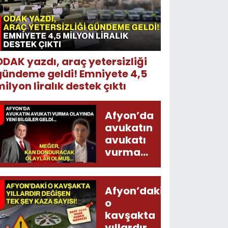
ODAK yazdı, araç yetersizliği
gündeme geldi! Emniyete 4,5
ilyon liralık destek çıktı
Afyon’da
avukatın
avukatı
vurma
olayında
yeni bilgiler
geldi...
Afyon’daki
Meğer, kan
o
donduracak
kavşakta
olaylar
yıllardır