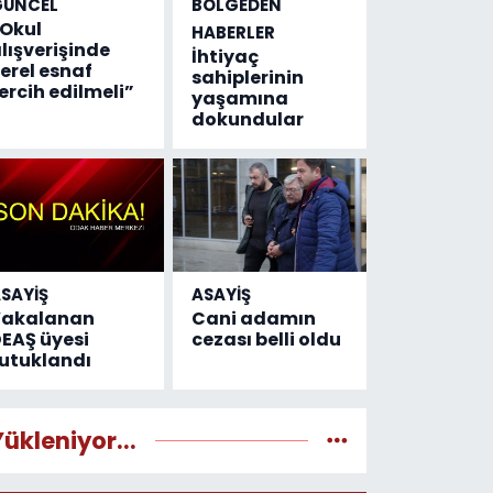
GÜNCEL
BÖLGEDEN
Okul
HABERLER
lışverişinde
İhtiyaç
erel esnaf
sahiplerinin
ercih edilmeli”
yaşamına
dokundular
SAYİŞ
ASAYİŞ
Yakalanan
Cani adamın
EAŞ üyesi
cezası belli oldu
utuklandı
Yükleniyor...