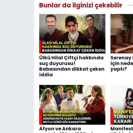
Bunlar da ilginizi çekebilir
Ülkü Hilal Çiftçi hakkında
Serenay 
suç duyurusu!
için ned
Babasından dikkat çeken
yaptı?
iddia
Afyon ve Ankara
Manifest