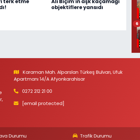
i terk etme
Ali Biçim'in aşk kaçamağı
dı!
objektiflere yansıdı
6
Karaman Mah. Alparslan Türkeş Bulvarı, Ufuk
Apartmanı 14/A Afyonkarahisar
0272 212 21 00
e
r,
[email protected]
ava Durumu
Trafik Durumu