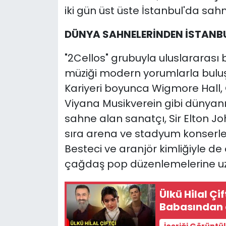
iki gün üst üste İstanbul'da sah
DÜNYA SAHNELERİNDEN İSTANB
"2Cellos" grubuyla uluslararası b
müziği modern yorumlarla buluş
Kariyeri boyunca Wigmore Hal
Viyana Musikverein gibi dünyan
sahne alan sanatçı, Sir Elton J
sıra arena ve stadyum konserleri
Besteci ve aranjör kimliğiyle de 
çağdaş pop düzenlemelerine uza
Ülkü Hilal Ç
Babasından 