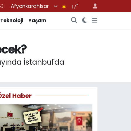
Afyonkarahisar
°
16
17
02
Teknoloji
Yaşam
07
45
ecek?
70
63
ayında İstanbul'da
Özel Haber