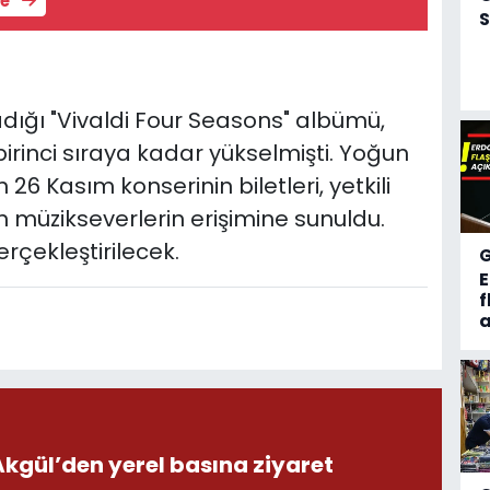
le
S
ladığı "Vivaldi Four Seasons" albümü,
birinci sıraya kadar yükselmişti. Yoğun
6 Kasım konserinin biletleri, yetkili
en müzikseverlerin erişimine sunuldu.
rçekleştirilecek.
f
a
ül’den yerel basına ziyaret