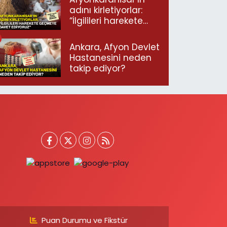
adını kirletiyorlar:
“İlgilileri harekete
geçmeye davet
ediyoruz”
Ankara, Afyon Devlet
Hastanesini neden
takip ediyor?
Puan Durumu ve Fikstür