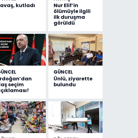
avaş, kutladı
Nur Elif’in
ölümüyle ilgili
ilk duruşma
görüldü
GÜNCEL
GÜNCEL
Erdoğan’dan
Ünlü, ziyarette
laş seçim
bulundu
çıklaması!