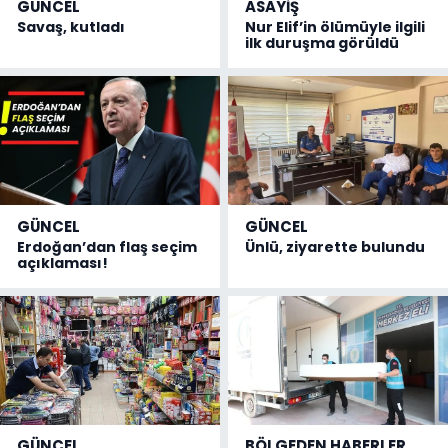
GÜNCEL
ASAYİŞ
Savaş, kutladı
Nur Elif’in ölümüyle ilgili
ilk duruşma görüldü
GÜNCEL
GÜNCEL
Erdoğan’dan flaş seçim
Ünlü, ziyarette bulundu
açıklaması!
GÜNCEL
BÖLGEDEN HABERLER