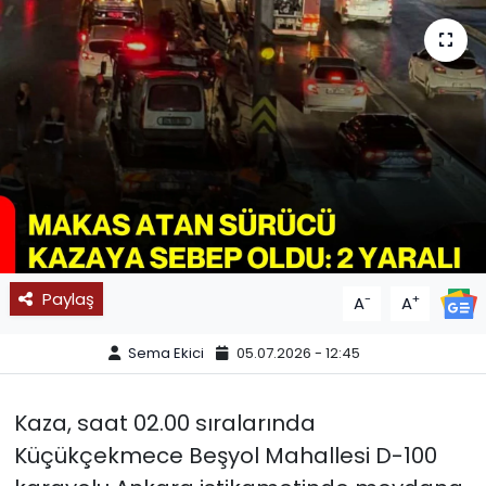
SPOR
11:11 MANŞET
Paylaş
-
+
A
A
Sema Ekici
05.07.2026 - 12:45
Kaza, saat 02.00 sıralarında
Küçükçekmece Beşyol Mahallesi D-100