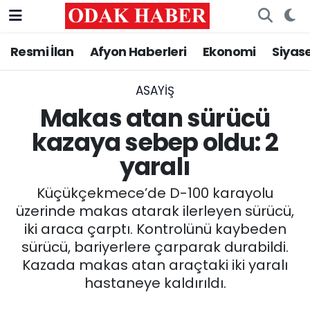
Resmi İlan
Afyon Haberleri
Ekonomi
Siyas
AFYONKARAHİSAR HABERLERİ
Afyonkarahisar Nöbetçi Eczaneler
Resmi İlan
Afyonkarahisar Hava Durumu
ASAYİŞ
Makas atan sürücü
ASAYİŞ
Afyonkarahisar Namaz Vakitleri
kazaya sebep oldu: 2
yaralı
GÜNCEL
Afyonkarahisar Trafik Yoğunluk Haritası
Küçükçekmece’de D-100 karayolu
SİYASET
Süper Lig Puan Durumu ve Fikstür
üzerinde makas atarak ilerleyen sürücü,
iki araca çarptı. Kontrolünü kaybeden
EĞİTİM
Tüm Manşetler
sürücü, bariyerlere çarparak durabildi.
Kazada makas atan araçtaki iki yaralı
MAGAZİN
Son Dakika Haberleri
hastaneye kaldırıldı.
SAĞLIK
Haber Arşivi