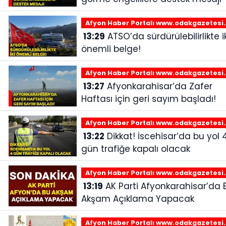
Afyon Haber Portalı www.odakgazetesi
13:29
ATSO’da sürdürülebilirlikte iki
önemli belge!
Afyon Haber Portalı www.odakgazetesi
13:27
Afyonkarahisar’da Zafer
Haftası için geri sayım başladı!
Afyon Haber Portalı www.odakgazetesi
13:22
Dikkat! İscehisar’da bu yol 4
gün trafiğe kapalı olacak
Afyon Haber Portalı www.odakgazetesi
13:19
AK Parti Afyonkarahisar’da Bu
Akşam Açıklama Yapacak
Afyon Haber Portalı www.odakgazetesi