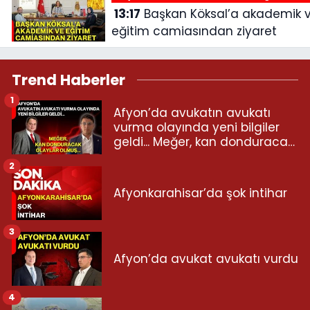
13:17
Başkan Köksal’a akademik ve
eğitim camiasından ziyaret
Trend Haberler
1
Afyon’da avukatın avukatı
vurma olayında yeni bilgiler
geldi... Meğer, kan donduracak
olaylar olmuş...
2
Afyonkarahisar’da şok intihar
3
Afyon’da avukat avukatı vurdu
4