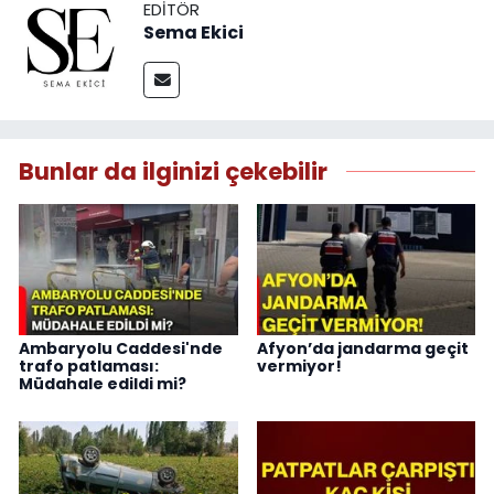
EDITÖR
Sema Ekici
Bunlar da ilginizi çekebilir
Ambaryolu Caddesi'nde
Afyon’da jandarma geçit
trafo patlaması:
vermiyor!
Müdahale edildi mi?