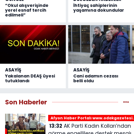
“Okul alışverişinde
İhtiyaç sahiplerinin
yerel esnaf tercih
yaşamına dokundular
edilmeli”
ASAYİŞ
ASAYİŞ
Yakalanan DEAŞ üyesi
Cani adamın cezası
tutuklandı
belli oldu
Son Haberler
Afyon Haber Portalı www.odakgazetesi
13:32
AK Parti Kadın Kolları’ndan
görme engellilere destek mesajı