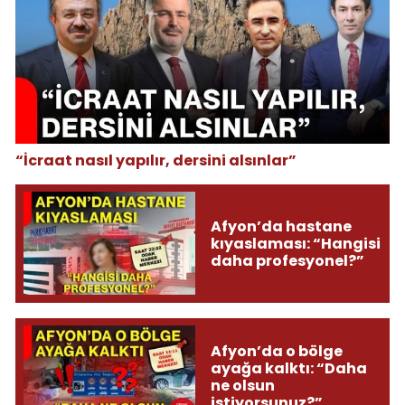
“İcraat nasıl yapılır, dersini alsınlar”
Afyon’da hastane
kıyaslaması: “Hangisi
daha profesyonel?”
Afyon’da o bölge
ayağa kalktı: “Daha
ne olsun
istiyorsunuz?”