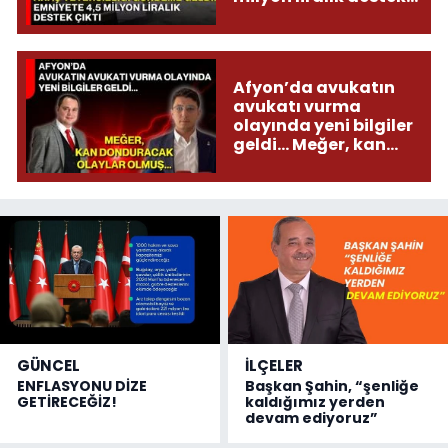
çıktı
Afyon’da avukatın
avukatı vurma
olayında yeni bilgiler
geldi... Meğer, kan
donduracak olaylar
olmuş...
GÜNCEL
İLÇELER
ENFLASYONU DİZE
Başkan Şahin, “şenliğe
GETİRECEĞİZ!
kaldığımız yerden
devam ediyoruz”