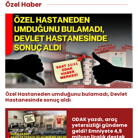
Özel Haber
Özel Hastaneden umduğunu bulamadı, Devlet
Hastanesinde sonuç aldı
ODAK yazdı, araç
yetersizliği gündeme
geldi! Emniyete 4,5
milyon liralık destek