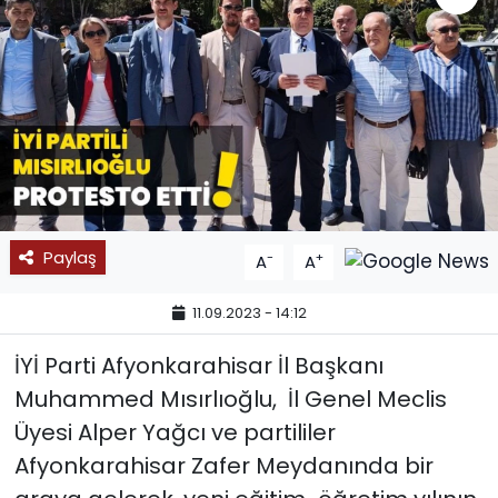
SPOR
11:11 MANŞET
Paylaş
-
+
A
A
11.09.2023 - 14:12
İYİ Parti Afyonkarahisar İl Başkanı
Muhammed Mısırlıoğlu, İl Genel Meclis
Üyesi Alper Yağcı ve partililer
Afyonkarahisar Zafer Meydanında bir