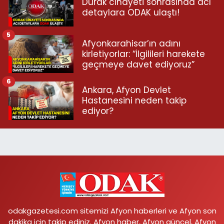
Durak cinayeti sonrasında acı
detaylara ODAK ulaştı!
5
Afyonkarahisar’ın adını
kirletiyorlar: “İlgilileri harekete
geçmeye davet ediyoruz”
6
Ankara, Afyon Devlet
Hastanesini neden takip
ediyor?
odakgazetesi.com sitemizi Afyon haberleri ve Afyon son
dakika için takip ediniz. Afyon haber, Afyon güncel, Afyon