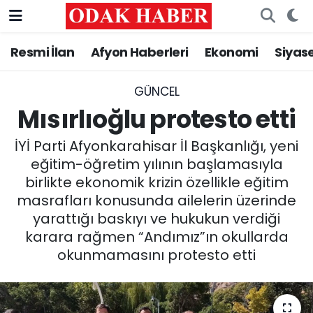
Resmi İlan
Afyon Haberleri
Ekonomi
Siyas
AFYONKARAHİSAR HABERLERİ
Nöbetçi Eczaneler
Resmi İlan
Hava Durumu
GÜNCEL
Mısırlıoğlu protesto etti
ASAYİŞ
Trafik Durumu
İYİ Parti Afyonkarahisar İl Başkanlığı, yeni
GÜNCEL
Süper Lig Puan Durumu ve Fikstür
eğitim-öğretim yılının başlamasıyla
birlikte ekonomik krizin özellikle eğitim
SİYASET
Tüm Manşetler
masrafları konusunda ailelerin üzerinde
yarattığı baskıyı ve hukukun verdiği
EĞİTİM
Son Dakika Haberleri
karara rağmen “Andımız”ın okullarda
okunmamasını protesto etti
MAGAZİN
Haber Arşivi
SAĞLIK