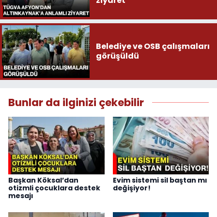
ziyaret
Belediye ve OSB çalışmaları
görüşüldü
Bunlar da ilginizi çekebilir
Başkan Köksal’dan
Evim sistemi sil baştan mı
otizmli çocuklara destek
değişiyor!
mesajı