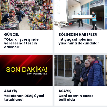
GÜNCEL
BÖLGEDEN HABERLER
“Okul alışverişinde
İhtiyaç sahiplerinin
yerel esnaf tercih
yaşamına dokundular
edilmeli”
ASAYİŞ
ASAYİŞ
Yakalanan DEAŞ üyesi
Cani adamın cezası
tutuklandı
belli oldu