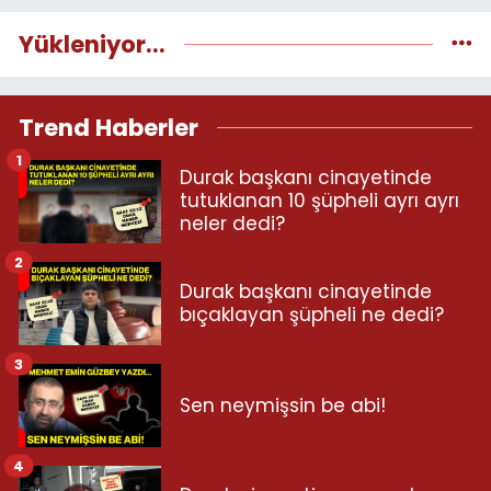
Yükleniyor...
Trend Haberler
1
Durak başkanı cinayetinde
tutuklanan 10 şüpheli ayrı ayrı
neler dedi?
2
Durak başkanı cinayetinde
bıçaklayan şüpheli ne dedi?
3
Sen neymişsin be abi!
4