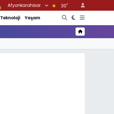
Afyonkarahisar
°
8
30
0
Teknoloji
Yaşam
4
5
8
2