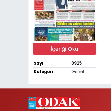
SPOR
11:11 MANŞET
İçeriği Oku
Sayı
8925
Kategori
Genel