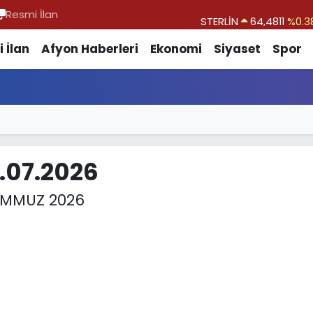
Resmi İlan
STERLİN
64,4811
%0.3
GRAM ALTIN
6660.55
%
 İlan
Afyon Haberleri
Ekonomi
Siyaset
Spor
BİST100
13.779
%-1
BITCOIN
64.840,97
%-0.1
DOLAR
47,7436
%0.1
EURO
55,2510
%0.3
.07.2026
EMMUZ 2026