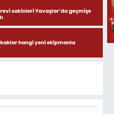
revi sakinleri Yavaşlar’da geçmişe
tı
6
okaklar hangi yeni ekipmanla
?