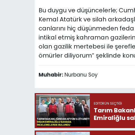
Bu duygu ve düşüncelerle; Cumh
Kemal Atatürk ve silah arkadaşl
canlarını hiç düşünmeden feda e
intikal etmiş kahraman gazileri
olan gazilik mertebesi ile şerefl
ömürler diliyorum” şeklinde ko
Muhabir:
Nurbanu Soy
EDITÖRÜN SEÇTIĞI
Tarım Bakanlığ
Emiraliğlu s