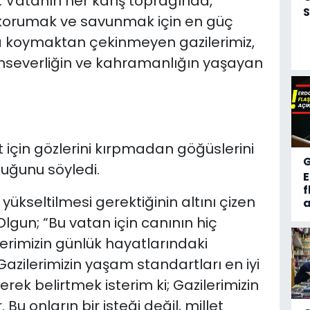
. Vatanın her karış toprağında,
S
i korumak ve savunmak için en güç
ya koymaktan çekinmeyen gazilerimiz,
tanseverliğin ve kahramanlığın yaşayan
et için gözlerini kırpmadan göğüslerini
duğunu söyledi.
f
ükseltilmesi gerektiğinin altını çizen
a
 Olgun; “Bu vatan için canının hiç
rimizin günlük hayatlarındaki
 Gazilerimizin yaşam standartları en iyi
rek belirtmek isterim ki; Gazilerimizin
 Bu onların bir isteği değil, millet