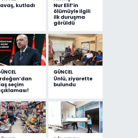
avaş, kutladı
Nur Elif’in
ölümüyle ilgili
ilk duruşma
görüldü
GÜNCEL
GÜNCEL
Erdoğan’dan
Ünlü, ziyarette
laş seçim
bulundu
çıklaması!