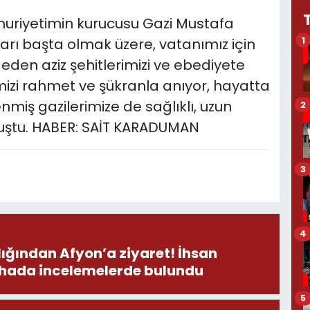
uriyetimin kurucusu Gazi Mustafa
1
arı başta olmak üzere, vatanımız için
den aziz şehitlerimizi ve ebediyete
mizi rahmet ve şükranla anıyor, hayatta
enmiş gazilerimize de sağlıklı, uzun
2
nuştu. HABER: SAİT KARADUMAN
3
4
ından Afyon’a ziyaret! İhsan
ahada incelemelerde bulundu
5