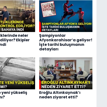
liklerinde neler
Şampiyonlar
diliyor? Ekipler
Afyonkarahisar’a geliyor!
ndi
İşte tarihi buluşmanın
detayları
yeni yükseliş
Eroğlu Altınkaynak’ı
mı?
neden ziyaret etti?