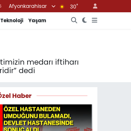
Afyonkarahisar
°
7
30
1
Teknoloji
Yaşam
2
4
4
6
etimizin medarı iftiharı
idir” dedi
Özel Haber