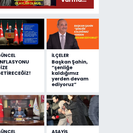
çıktı
olayında
yeni bilgiler
geldi...
Meğer, kan
donduracak
olaylar
olmuş...
GÜNCEL
İLÇELER
ENFLASYONU
Başkan Şahin,
İZE
“şenliğe
ETİRECEĞİZ!
kaldığımız
yerden devam
ediyoruz”
GÜNCEL
ASAYİŞ