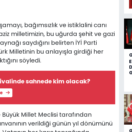
şamayı, bağımsızlık ve istiklalini canı
iz milletimizin, bu uğurda şehit ve gazi
ynağı saydığını belirten İYİ Parti
rk Milletinin bu anlayışla girdiği her
ığını söyledi.
D
G
tivalinde sahnede kim olacak?
le
e Büyük Millet Meclisi tarafından
unvanının verildiği günün yıl dönümünü