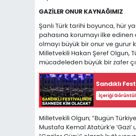
GAZİLER ONUR KAYNAĞIMIZ
Şanlı Türk tarihi boyunca, hür ya
pahasına korumayı ilke edinen az
olmayı büyük bir onur ve gurur ka
Milletvekili Hakan Şeref Olgun, Tü
mücadeleden büyük bir zafer çıkt
Sandıklı Fes
İçeriği Görüntü
Milletvekili Olgun; “Bugün Türkiy
Mustafa Kemal Atatürk’e ‘Gazi’ 