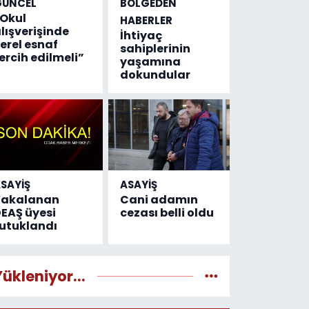
GÜNCEL
BÖLGEDEN
Okul
HABERLER
lışverişinde
İhtiyaç
erel esnaf
sahiplerinin
ercih edilmeli”
yaşamına
dokundular
SAYİŞ
ASAYİŞ
Yakalanan
Cani adamın
EAŞ üyesi
cezası belli oldu
utuklandı
Yükleniyor...