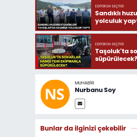
EDITÖRÜN SEÇTIĞI
Sandıklı huzu
yolculuk yap
EDITÖRÜN SEÇTIĞI
Taşoluk'ta s
süpürülecek
MUHABIR
Nurbanu Soy
Bunlar da ilginizi çekebilir