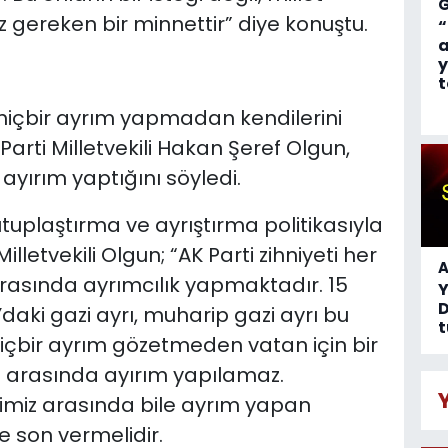
gereken bir minnettir” diye konuştu.
“
a
y
t
 hiçbir ayrım yapmadan kendilerini
İ Parti Milletvekili Hakan Şeref Olgun,
ayırım yaptığını söyledi.
tuplaştırma ve ayrıştırma politikasıyla
lletvekili Olgun; “AK Parti zihniyeti her
A
arasında ayrımcılık yapmaktadır. 15
D
aki gazi ayrı, muharip gazi ayrı bu
t
 hiçbir ayrım gözetmeden vatan için bir
iz arasında ayırım yapılamaz.
erimiz arasında bile ayrım yapan
e son vermelidir.