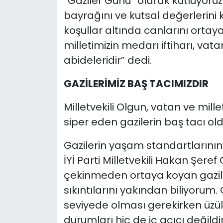
“Gaziler Günü” olarak kutluyoruz
bayrağını ve kutsal değerlerin
koşullar altında canlarını orta
milletimizin medarı iftiharı, va
abideleridir” dedi.
GAZİLERİMİZ BAŞ TACIMIZDIR
Milletvekili Olgun, vatan ve mill
siper eden gazilerin baş tacı ol
Gazilerin yaşam standartlarının y
İYİ Parti Milletvekili Hakan Şeref
çekinmeden ortaya koyan gazile
sıkıntılarını yakından biliyorum.
seviyede olması gerekirken üzüle
durumları hiç de iç açıcı değildir.