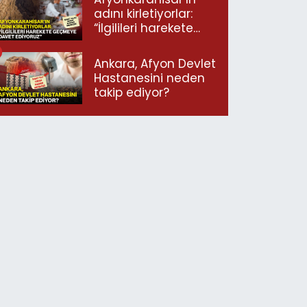
adını kirletiyorlar:
“İlgilileri harekete
geçmeye davet
ediyoruz”
Ankara, Afyon Devlet
Hastanesini neden
takip ediyor?