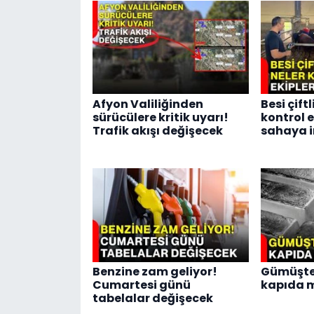
Afyon Valiliğinden
Besi çift
sürücülere kritik uyarı!
kontrol e
Trafik akışı değişecek
sahaya i
Benzine zam geliyor!
Gümüşte 
Cumartesi günü
kapıda 
tabelalar değişecek