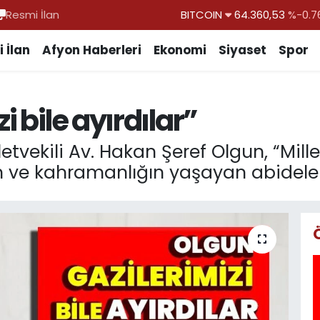
Resmi İlan
DOLAR
47,7069
%0.1
EURO
55,0265
%0.0
 İlan
Afyon Haberleri
Ekonomi
Siyaset
Spor
STERLİN
64,1897
%0.0
GRAM ALTIN
6574.81
%1.4
i bile ayırdılar”
BİST100
13.887
%6
BITCOIN
64.360,53
%-0.7
letvekili Av. Hakan Şeref Olgun, “Mill
in ve kahramanlığın yaşayan abideler