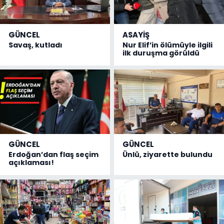
GÜNCEL
ASAYİŞ
Savaş, kutladı
Nur Elif’in ölümüyle ilgili
ilk duruşma görüldü
GÜNCEL
GÜNCEL
Erdoğan’dan flaş seçim
Ünlü, ziyarette bulundu
açıklaması!