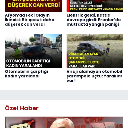
Afyon’da Feci Olayın
Elektrik geldi, kettle
İkincisi: Bir çocuk daha
devreye girdi: Erenler’de
düşerek can verdi
mutfakta yangın paniği
Otomobilin çarptığı
Virajı alamayan otomobil
kadın yaralandı
şarampole uçtu: Yaralılar
var!
Özel Haber