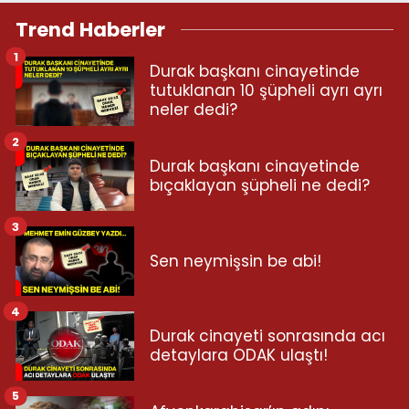
Trend Haberler
1
Durak başkanı cinayetinde
tutuklanan 10 şüpheli ayrı ayrı
neler dedi?
2
Durak başkanı cinayetinde
bıçaklayan şüpheli ne dedi?
3
Sen neymişsin be abi!
4
Durak cinayeti sonrasında acı
detaylara ODAK ulaştı!
5