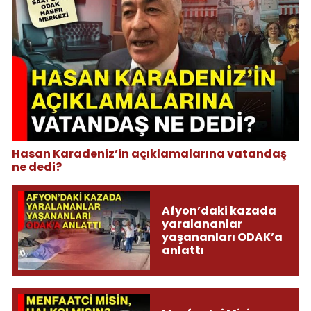
Hasan Karadeniz’in açıklamalarına vatandaş
ne dedi?
Afyon’daki kazada
yaralananlar
yaşananları ODAK’a
anlattı