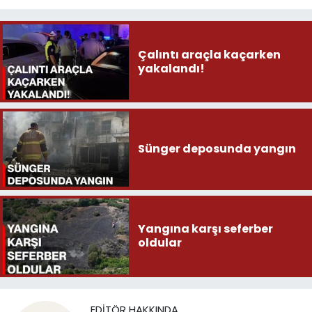
Çalıntı araçla kaçarken
yakalandı!
Sünger deposunda yangın
Yangına karşı seferber
oldular
EDITÖR HAKKINDA