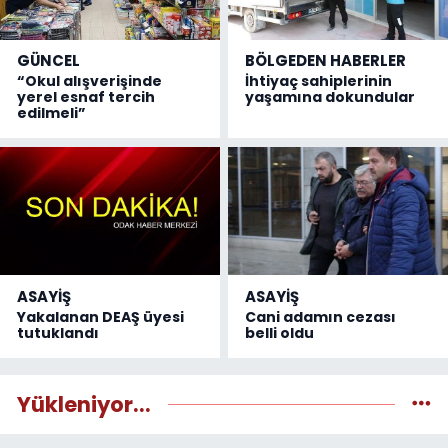
GÜNCEL
BÖLGEDEN HABERLER
“Okul alışverişinde
İhtiyaç sahiplerinin
yerel esnaf tercih
yaşamına dokundular
edilmeli”
ASAYİŞ
ASAYİŞ
Yakalanan DEAŞ üyesi
Cani adamın cezası
tutuklandı
belli oldu
Yükleniyor...