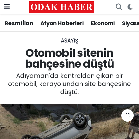
Resmi İlan
Afyon Haberleri
Ekonomi
Siyas
AFYONKARAHİSAR HABERLERİ
Nöbetçi Eczaneler
Resmi İlan
Hava Durumu
ASAYİŞ
Otomobil sitenin
ASAYİŞ
Trafik Durumu
bahçesine düştü
GÜNCEL
Süper Lig Puan Durumu ve Fikstür
Adıyaman'da kontrolden çıkan bir
otomobil, karayolundan site bahçesine
SİYASET
Tüm Manşetler
düştü.
EĞİTİM
Son Dakika Haberleri
MAGAZİN
Haber Arşivi
SAĞLIK