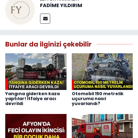
FADİME YILDIRIM
Bunlar da ilginizi çekebilir
Yangına giderken kaza
Otomobil 150 metrelik
yaptılar! İtfaiye aracı
uçuruma nasıl
devrildi
yuvarlandı?