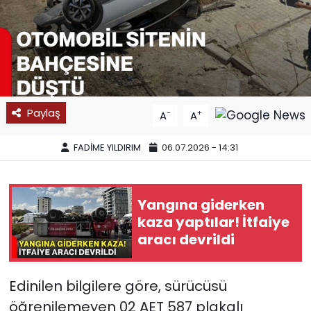
SPOR
11:11 MANŞET
Paylaş
-
+
A
A
FADİME YILDIRIM
06.07.2026 - 14:31
Yangına giderken
kaza yaptılar! İtfaiye
aracı devrildi
Edinilen bilgilere göre, sürücüsü
öğrenilemeyen 02 AET 587 plakalı