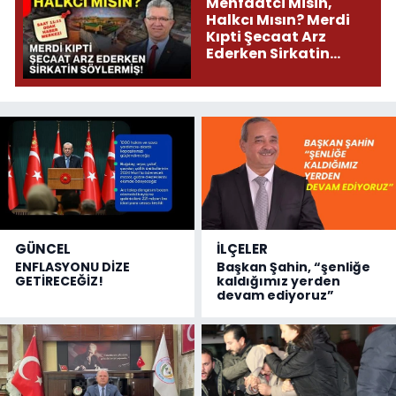
Menfaatci Misin,
Halkcı Mısın? Merdi
Kıpti Şecaat Arz
Ederken Sirkatin
Söylermiş!
GÜNCEL
İLÇELER
ENFLASYONU DİZE
Başkan Şahin, “şenliğe
GETİRECEĞİZ!
kaldığımız yerden
devam ediyoruz”