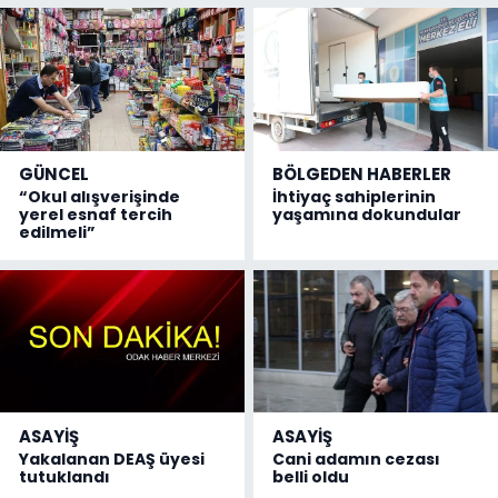
GÜNCEL
BÖLGEDEN HABERLER
“Okul alışverişinde
İhtiyaç sahiplerinin
yerel esnaf tercih
yaşamına dokundular
edilmeli”
ASAYİŞ
ASAYİŞ
Yakalanan DEAŞ üyesi
Cani adamın cezası
tutuklandı
belli oldu