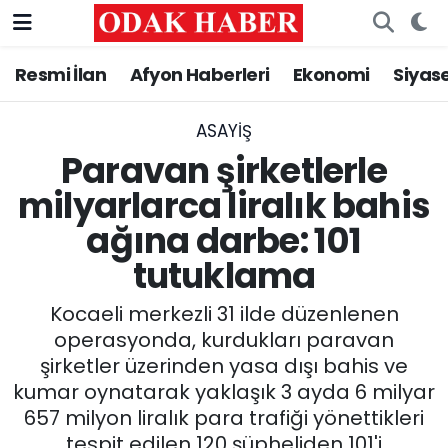
Resmi İlan
Afyon Haberleri
Ekonomi
Siyas
AFYONKARAHİSAR HABERLERİ
Nöbetçi Eczaneler
Resmi İlan
Hava Durumu
ASAYİŞ
Paravan şirketlerle
ASAYİŞ
Trafik Durumu
milyarlarca liralık bahis
ağına darbe: 101
GÜNCEL
Süper Lig Puan Durumu ve Fikstür
tutuklama
SİYASET
Tüm Manşetler
Kocaeli merkezli 31 ilde düzenlenen
EĞİTİM
Son Dakika Haberleri
operasyonda, kurdukları paravan
şirketler üzerinden yasa dışı bahis ve
MAGAZİN
Haber Arşivi
kumar oynatarak yaklaşık 3 ayda 6 milyar
657 milyon liralık para trafiği yönettikleri
SAĞLIK
tespit edilen 120 şüpheliden 101'i