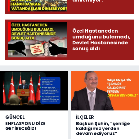
Özel Hastaneden
umduğunu bulamadı,
Devlet Hastanesinde
sonuç aldı
GÜNCEL
İLÇELER
ENFLASYONU DİZE
Başkan Şahin, “şenliğe
GETİRECEĞİZ!
kaldığımız yerden
devam ediyoruz”