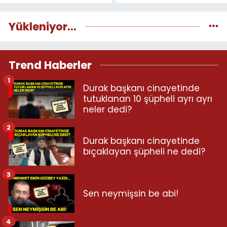
Yükleniyor...
Trend Haberler
1
Durak başkanı cinayetinde
tutuklanan 10 şüpheli ayrı ayrı
neler dedi?
2
Durak başkanı cinayetinde
bıçaklayan şüpheli ne dedi?
3
Sen neymişsin be abi!
4