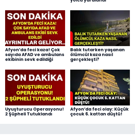
yolcu yaralandı
Afyon’da feci kaza! Çok
Balık tutarken yaşanan
sayıda AFAD ve ambulans
ölümcül kaza nasıl
ekibinin sevk edildiği
gerçekleşti?
Uyuşturucu Operasyonu!
Afyon’da feci olay: Küçük
2 Şüpheli Tutuklandı
çocuk 6. kattan düştü!