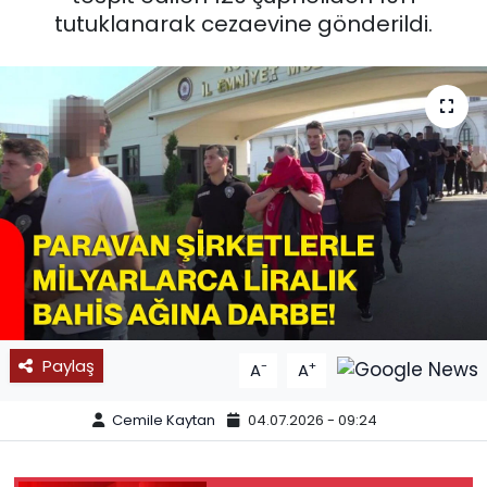
tutuklanarak cezaevine gönderildi.
SPOR
11:11 MANŞET
Paylaş
-
+
A
A
Cemile Kaytan
04.07.2026 - 09:24