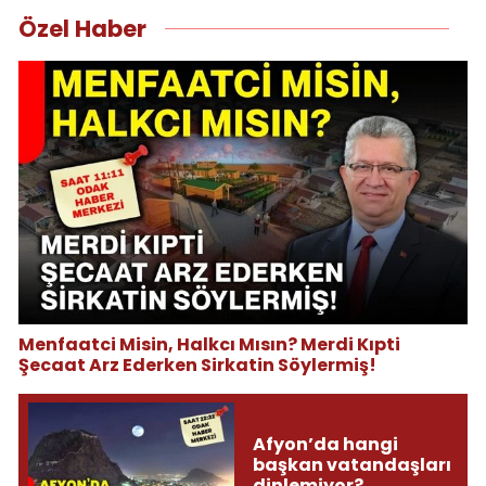
Özel Haber
Menfaatci Misin, Halkcı Mısın? Merdi Kıpti
Şecaat Arz Ederken Sirkatin Söylermiş!
Afyon’da hangi
başkan vatandaşları
dinlemiyor?