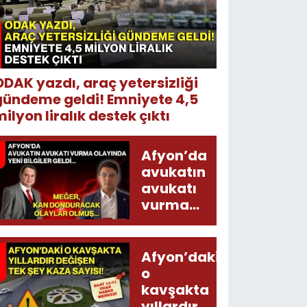
ODAK yazdı, araç yetersizliği
gündeme geldi! Emniyete 4,5
ilyon liralık destek çıktı
Afyon’da
avukatın
avukatı
vurma
olayında
yeni bilgiler
geldi...
Afyon’daki
Meğer, kan
o
donduracak
kavşakta
olaylar
yıllardır