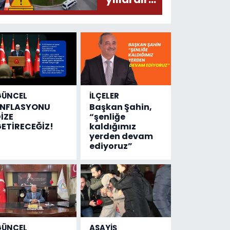
olmuş...
değişen
tek şey
kaza
sayısı!
GÜNCEL
İLÇELER
ENFLASYONU
Başkan Şahin,
İZE
“şenliğe
ETİRECEĞİZ!
kaldığımız
yerden devam
ediyoruz”
GÜNCEL
ASAYİŞ