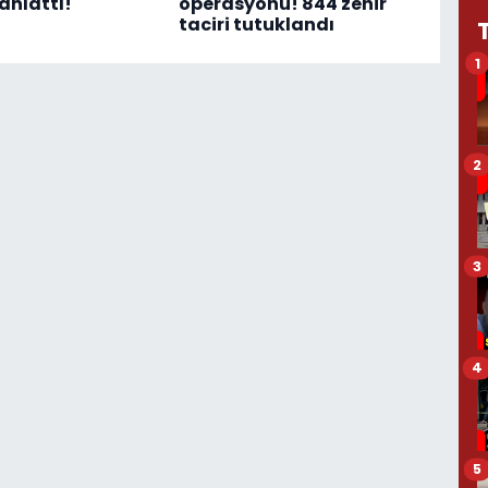
anlattı!
operasyonu! 844 zehir
taciri tutuklandı
1
2
3
4
5