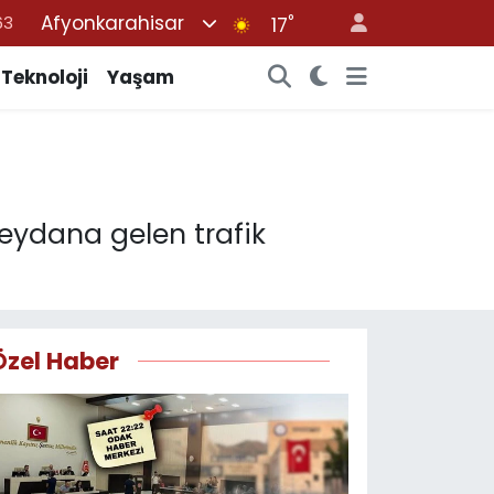
Afyonkarahisar
°
16
17
02
Teknoloji
Yaşam
07
45
70
63
meydana gelen trafik
Özel Haber