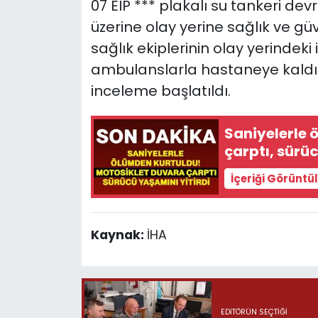
07 EIP *** plakalı su tankeri devr
üzerine olay yerine sağlık ve güve
sağlık ekiplerinin olay yerindek
ambulanslarla hastaneye kaldırıla
inceleme başlatıldı.
Saniyelerle 
çarptı, sürü
İçeriği Görüntü
Kaynak:
İHA
EDITÖRÜN SEÇTIĞI