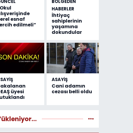
GÜNCEL
BÖLGEDEN
Okul
HABERLER
lışverişinde
İhtiyaç
erel esnaf
sahiplerinin
ercih edilmeli”
yaşamına
dokundular
SAYİŞ
ASAYİŞ
Yakalanan
Cani adamın
EAŞ üyesi
cezası belli oldu
utuklandı
Yükleniyor...