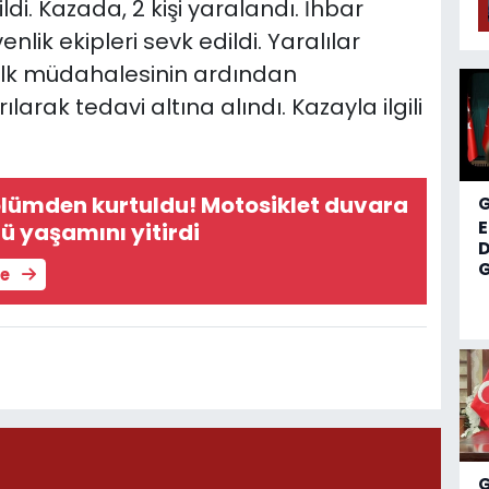
ildi. Kazada, 2 kişi yaralandı. İhbar
nlik ekipleri sevk edildi. Yaralılar
i ilk müdahalesinin ardından
rak tedavi altına alındı. Kazayla ilgili
ölümden kurtuldu! Motosiklet duvara
cü yaşamını yitirdi
D
G
le