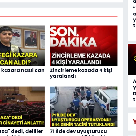
“
a
y
t
i kazara nasıl can
Zincirleme kazada 4 kişi
yaralandı
A
D
t
za" dedi, deliller
71 İlde dev uyuşturucu