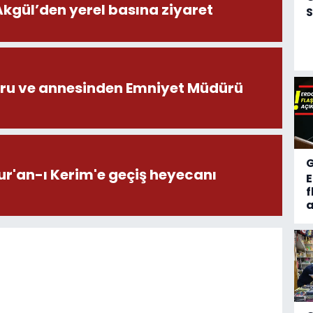
ül’den yerel basına ziyaret
S
ru ve annesinden Emniyet Müdürü
ur'an-ı Kerim'e geçiş heyecanı
f
a