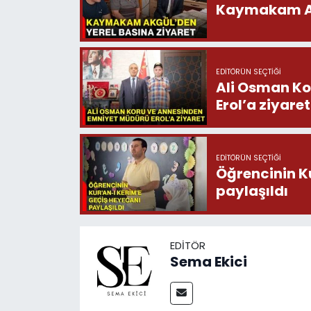
Kaymakam Akg
EDITÖRÜN SEÇTIĞI
Ali Osman Ko
Erol’a ziyaret
EDITÖRÜN SEÇTIĞI
Öğrencinin K
paylaşıldı
EDITÖR
Sema Ekici