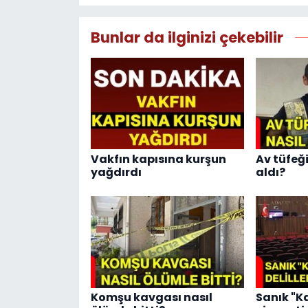
Bunlar da ilginizi çekebilir
Vakfın kapısına kurşun
Av tüfeğ
yağdırdı
aldı?
Komşu kavgası nasıl
Sanık "Ka