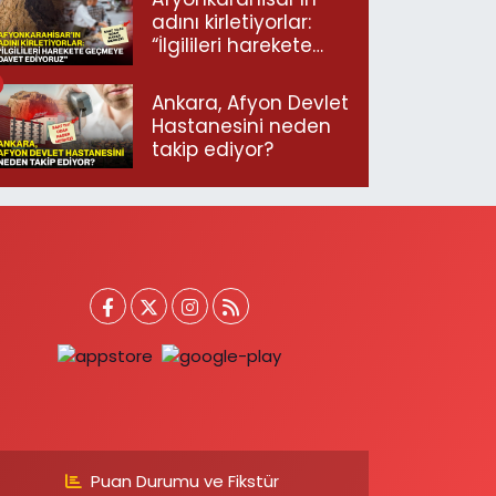
adını kirletiyorlar:
“İlgilileri harekete
geçmeye davet
ediyoruz”
Ankara, Afyon Devlet
Hastanesini neden
takip ediyor?
Puan Durumu ve Fikstür