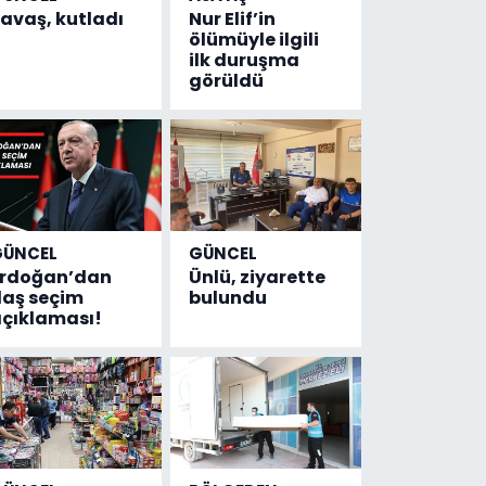
avaş, kutladı
Nur Elif’in
ölümüyle ilgili
ilk duruşma
görüldü
GÜNCEL
GÜNCEL
Erdoğan’dan
Ünlü, ziyarette
laş seçim
bulundu
çıklaması!