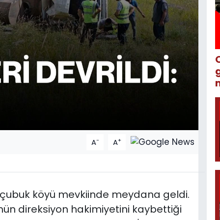
m
-
+
A
A
ızılçubuk köyü mevkiinde meydana geldi.
ünün direksiyon hakimiyetini kaybettiği